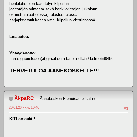
henkilötietojen käsittelyn kilpailun
järjestäjän toimesta sekä henkilötietojen julkaisun
osanottajaluettelossa, tulosluettelossa,
sarjapistetaulukossa yms. kilpailun viestinnässä.
Lisätietoa:
Yhteydenotto:
-jarno.gabrielsson(at)gmail.com tai p. nolla50-kolme580486.
TERVETULOA ÄÄNEKOSKELLE!!!
ÄkpaRC
Äänekosken Pienoisautoilijat ry
20.01.26 - klo: 10.40
#1
KITI on auki!!