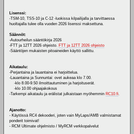
Lisenssi:
-TSM-10, TSS-10 ja C-12 -luokissa kilpailijalla ja tarvittaessa
huoltajalla tulee olla vuoden 2026 lisenssi maksettuna.
Säännöt:
-Autourheilun sääntökirja 2026
-FTT ja 12TT 2026 ohjeisto.
FTT ja 12TT 2026 ohjeisto
-Sääntöjen mukaisten pitoaineiden käyttö sallittu.
Aikataulu:
-Perjantaina ja lauantaina ei harjoittelua.
-Lauantaina ja Sunnuntai: ovet aukeaa klo 7.00.
-klo 8.00-9.50 ilmoittautuminen ja harjoituserät.
-klo 10.00 ohjaajakokous
-Tarkempi aikataulu ja erälistat julkaistaan myöhemmin
RC10.fi
.
Ajanotto:
- Käytössä RC4 dekooderi, joten vain MyLaps/AMB valmistamat
ponderit toimivat!
- RCM Ultimate ohjelmisto / MyRCM verkkopalvelut