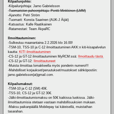
Kilpailunjohto:
-Kilpailunjohtaja: Jarno Gabrielsson
-Tuomariston puheenjohtaja: Pentti Minkkinen (LMM)
-Ajanotto: Petri Ström
-Tuomarit: Konsta Saarinen (AUK-J Äijät)
-Katsastus: Kalle Raatikainen
-Ratamestari: Team ÄkpaRC
Ilmoittautuminen:
-Sulkeutuu maanantaina 2.2.2026 klo 16.00!
-TSM-10, TSS-10 ja C-12 ilmoittautuminen AKK:n kiti-kisapalvelun
kautta:
KITI ilmoittautuminen
-CS-12 ja GT-12 ilmoittautuminen MyRCM:ssä:
Ilmoittaudu tästä.
-CS-12 ja GT-12:
Ilmoittautuneet
-Muista ilmoittaa lomakkeella myös ponderin numero!!!
-Mahdolliset korjaukset/peruutukset/muutokset sähköpostiin:
jarno.gabrielsson(at)gmail.com.
Kilpailumaksut:
-TSM-10 ja C-12 (SM) 40€.
-TSS-10, CS-12 ja GT-12 30€.
-Jälki-ilmoittautumismaksu on 50€ kaikissa luokissa. Jälki-
ilmoittautumisia otetaan vastaan mahdollisuuksien mukaan.
-Maksu paikanpäällä Mobilepay tai käteisellä, muistathan
tasarahan.