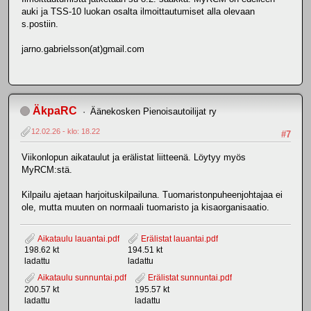
auki ja TSS-10 luokan osalta ilmoittautumiset alla olevaan
s.postiin.
jarno.gabrielsson(at)gmail.com
ÄkpaRC
Äänekosken Pienoisautoilijat ry
12.02.26 - klo: 18.22
#7
Viikonlopun aikataulut ja erälistat liitteenä. Löytyy myös
MyRCM:stä.
Kilpailu ajetaan harjoituskilpailuna. Tuomaristonpuheenjohtajaa ei
ole, mutta muuten on normaali tuomaristo ja kisaorganisaatio.
Aikataulu lauantai.pdf
Erälistat lauantai.pdf
198.62 kt
194.51 kt
ladattu
ladattu
Aikataulu sunnuntai.pdf
Erälistat sunnuntai.pdf
200.57 kt
195.57 kt
ladattu
ladattu