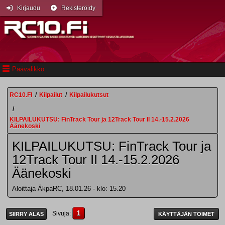
Kirjaudu
Rekisteröidy
Päävalikko
RC10.FI
/
Kilpailut
/
Kilpailukutsut
/
KILPAILUKUTSU: FinTrack Tour ja 12Track Tour II 14.-15.2.2026
Äänekoski
KILPAILUKUTSU: FinTrack Tour ja
12Track Tour II 14.-15.2.2026
Äänekoski
Aloittaja ÄkpaRC, 18.01.26 - klo: 15.20
1
Sivuja
SIIRRY ALAS
KÄYTTÄJÄN TOIMET