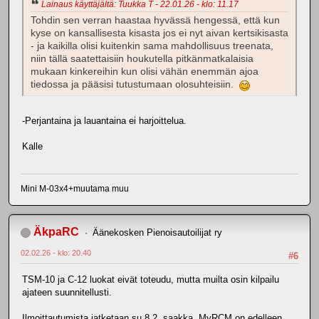
Lainaus käyttäjältä: Tuukka T - 22.01.26 - klo: 11.17
Tohdin sen verran haastaa hyvässä hengessä, että kun
kyse on kansallisesta kisasta jos ei nyt aivan kertsikisasta
- ja kaikilla olisi kuitenkin sama mahdollisuus treenata,
niin tällä saatettaisiin houkutella pitkänmatkalaisia
mukaan kinkereihin kun olisi vähän enemmän ajoa
tiedossa ja pääsisi tutustumaan olosuhteisiin.
-Perjantaina ja lauantaina ei harjoittelua.
Kalle
Mini M-03x4+muutama muu
ÄkpaRC
Äänekosken Pienoisautoilijat ry
02.02.26 - klo: 20.40
#6
TSM-10 ja C-12 luokat eivät toteudu, mutta muilta osin kilpailu
ajateen suunnitellusti.
Ilmoittautumista jatketaan su 8.2. saakka. MyRCM on edelleen