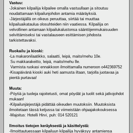
Vastuu:
-Jokainen kilpailija kilpailee omalla vastuullaan ja sitoutuu
noudattamaan kilpailunjohdon antamia määräyksiä.
-Järjestäjällä on oikeus peruuttaa, siirtää tai muuttaa
kilpailuaikataulua olosuhteiden niin vaatiessa. Kilpailija on
velvollinen antamaan kilpailukalustonsa sääntöjenmukaisuuden
selvittämiseksi tai vastalauseen esittämisen johdosta
tarkistettavaksi.
Ruokailu ja kioski:
-La makaronilaatikko, salaatti, leipä, maito/mehu 10e.
Su makkarakeitto, leipä, maito/mehu 8e.
Varmista ruokasi ennakkoon ilmoittamalla numeroon o442369752
-Kisapäivänä kioski auki heti aamusta iltaan, tarjolla juotavaa ja
pientä purtavaa!
Muuta:
-Pöytiä ja tuoleja rajoitetusti, omat pöydät ja tuolit sekä jatkojohdot
mukaan!
-Kilpailunjärjestäjä pidättää oikeuden muutoksiin. Muutoksista
ilmoitetaan tässä ketjussa tai viimeistään ohjaajakokouksessa
-Majoitus: Hotelli Hirvi, puh: 014 520121
Ilmoitus tietojen keräyksestä ja käsittelystä:
-Ilmoittautuessaan kilpailuun kilpailija hyväksyy antamiensa