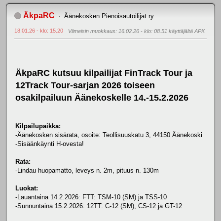
ÄkpaRC
Äänekosken Pienoisautoilijat ry
18.01.26 - klo: 15.20
Viimeisin muokkaus
: 16.02.26 - klo: 08.51 käyttäjältä APK
ÄkpaRC kutsuu kilpailijat FinTrack Tour ja
12Track Tour-sarjan 2026 toiseen
osakilpailuun Äänekoskelle 14.-15.2.2026
Kilpailupaikka:
-Äänekosken sisärata, osoite: Teollisuuskatu 3, 44150 Äänekoski
-Sisäänkäynti H-ovesta!
Rata:
-Lindau huopamatto, leveys n. 2m, pituus n. 130m
Luokat:
-Lauantaina 14.2.2026: FTT: TSM-10 (SM) ja TSS-10
-Sunnuntaina 15.2.2026: 12TT: C-12 (SM), CS-12 ja GT-12