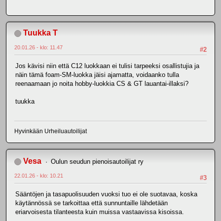
Tuukka T
20.01.26 - klo: 11.47
#2
Jos kävisi niin että C12 luokkaan ei tulisi tarpeeksi osallistujia ja
näin tämä foam-SM-luokka jäisi ajamatta, voidaanko tulla
reenaamaan jo noita hobby-luokkia CS & GT lauantai-illaksi?
tuukka
Hyvinkään Urheiluautoilijat
Vesa
Oulun seudun pienoisautoilijat ry
22.01.26 - klo: 10.21
#3
Sääntöjen ja tasapuolisuuden vuoksi tuo ei ole suotavaa, koska
käytännössä se tarkoittaa että sunnuntaille lähdetään
eriarvoisesta tilanteesta kuin muissa vastaavissa kisoissa.