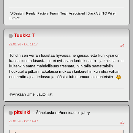
V-Dezign | Reedy| Factory Team | Team Associated | BlackArt | TQ Wire |
EuroRC
Tuukka T
22.01.26 - klo: 11.17
#4
Tohdin sen verran haastaa hyvässä hengessä, että kun kyse on
kansallisesta kisasta jos ei nyt aivan kertsikisasta - ja kaikilla olisi
kuitenkin sama mahdollisuus treenata, niin tällä saatettaisiin
houkutella pitkänmatkalaisia mukaan kinkereihin kun olisi vähän
enemmän ajoa tiedossa ja pääsisi tutustumaan olosuhteisiin.
Hyvinkään Urheiluautoilijat
pitsinki
Äänekosken Pienoisautoilijat ry
22.01.26 - klo: 14.47
#5