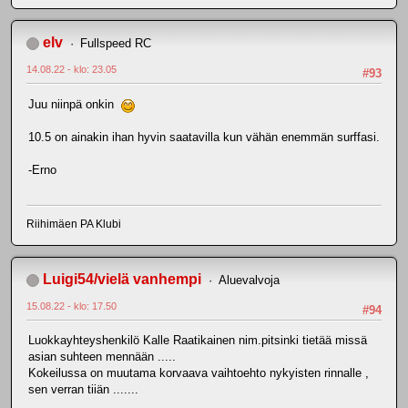
elv
Fullspeed RC
14.08.22 - klo: 23.05
#93
Juu niinpä onkin
10.5 on ainakin ihan hyvin saatavilla kun vähän enemmän surffasi.
-Erno
Riihimäen PA Klubi
Luigi54/vielä vanhempi
Aluevalvoja
15.08.22 - klo: 17.50
#94
Luokkayhteyshenkilö Kalle Raatikainen nim.pitsinki tietää missä
asian suhteen mennään .....
Kokeilussa on muutama korvaava vaihtoehto nykyisten rinnalle ,
sen verran tiiän .......