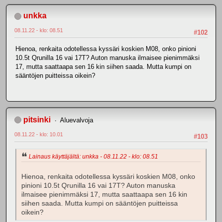
unkka
08.11.22 - klo: 08.51
#102
Hienoa, renkaita odotellessa kyssäri koskien M08, onko pinioni
10.5t Qrunilla 16 vai 17T? Auton manuska ilmaisee pienimmäksi
17, mutta saattaapa sen 16 kin siihen saada. Mutta kumpi on
sääntöjen puitteissa oikein?
pitsinki
Aluevalvoja
08.11.22 - klo: 10.01
#103
Lainaus käyttäjältä: unkka - 08.11.22 - klo: 08.51
Hienoa, renkaita odotellessa kyssäri koskien M08, onko
pinioni 10.5t Qrunilla 16 vai 17T? Auton manuska
ilmaisee pienimmäksi 17, mutta saattaapa sen 16 kin
siihen saada. Mutta kumpi on sääntöjen puitteissa
oikein?