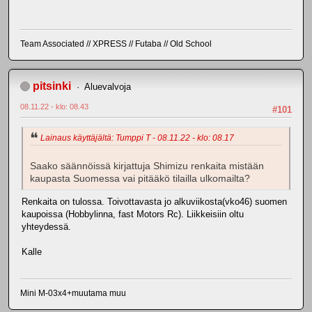
Team Associated // XPRESS // Futaba // Old School
pitsinki
Aluevalvoja
08.11.22 - klo: 08.43
#101
Lainaus käyttäjältä: Tumppi T - 08.11.22 - klo: 08.17
Saako säännöissä kirjattuja Shimizu renkaita mistään
kaupasta Suomessa vai pitääkö tilailla ulkomailta?
Renkaita on tulossa. Toivottavasta jo alkuviikosta(vko46) suomen
kaupoissa (Hobbylinna, fast Motors Rc). Liikkeisiin oltu
yhteydessä.
Kalle
Mini M-03x4+muutama muu