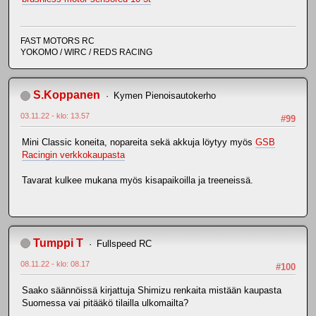
FAST MOTORS RC
YOKOMO / WIRC / REDS RACING
S.Koppanen
Kymen Pienoisautokerho
03.11.22 - klo: 13.57
#99
Mini Classic koneita, nopareita sekä akkuja löytyy myös
GSB
Racingin verkkokaupasta
Tavarat kulkee mukana myös kisapaikoilla ja treeneissä.
Tumppi T
Fullspeed RC
08.11.22 - klo: 08.17
#100
Saako säännöissä kirjattuja Shimizu renkaita mistään kaupasta
Suomessa vai pitääkö tilailla ulkomailta?