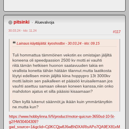
pitsinki
Aluevalvoja
30.03.24 - klo: 11.24
#117
Lainaus käyttäjältä: kyoshodbx - 30.03.24 - klo: 09.15
Tuli hommattua tämmöinen vekotin.ex omistajan jäljiltä
koneena oli speedpassion 2500 kv motti.ei vauhti
riitä.tämän hetkisen huonon saatavuuden takia en
virallista konetta tähän hätään tilannut.mutta laatikosta
löytyi edellisen minin jäljiltä kiina hoppypro 13t 3000kv
motti.laitoin sen paikalleen et pääsöö kruisailemaan.jos
vauhti asettuu samaan oikean koneen kanssa,niin onko
mahdoton ajatus et silla pääsisi kisaamaan?
Olen kyllä lukenut säännöt,ja ikään kuin ymmärtänytkin
ne.mutta kun?
https://www.hobbylinna.fi/fi/product/motor-quicrun-3650sd-10-5t-
g2/HW30404309?
gad_source=1&gclid=Cj0KCQjw8J6wBhDXARIsAPo7QA9EX81xM