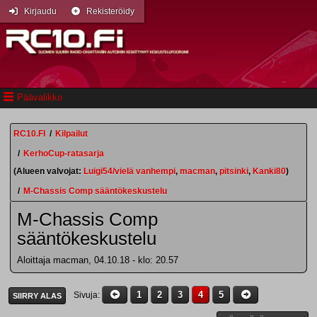
Kirjaudu
Rekisteröidy
Päävalikko
RC10.FI
/
Kilpailut
/
KerhoCup-ratasarja
(Alueen valvojat:
Luigi54/vielä vanhempi
,
macman
,
pitsinki
,
Kanki80
)
/
M-Chassis Comp sääntökeskustelu
M-Chassis Comp
sääntökeskustelu
Aloittaja macman, 04.10.18 - klo: 20.57
1
2
3
4
5
Sivuja
SIIRRY ALAS