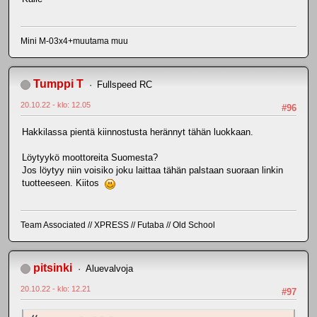
Mini M-03x4+muutama muu
Tumppi T
Fullspeed RC
20.10.22 - klo: 12.05
#96
Hakkilassa pientä kiinnostusta herännyt tähän luokkaan.
Löytyykö moottoreita Suomesta?
Jos löytyy niin voisiko joku laittaa tähän palstaan suoraan linkin
tuotteeseen. Kiitos
Team Associated // XPRESS // Futaba // Old School
pitsinki
Aluevalvoja
20.10.22 - klo: 12.21
#97