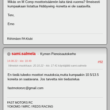
Mikäs on M Comp moottorisäännön laita tänä vuonna? Ilmeisesti
kumpaakaan listattua Hobbywing -konetta ei ole saatavilla.
Terv,
Erno
Riihimäen PA Klubi
sami.salmela
Kymen Pienoisautokerho
14.08.22 - klo: 18.49
#92
Viimeisin muokkaus
: 20.10.22 - klo: 17.41 käyttäjältä sami.salmela
En tiedä tuleeko moottori muutoksia,mutta kumpaakin 10.5/13.5
koneita on saatavana. Jos tarvetta niin tiedustelua
fastmotorsrc@gmail.com
FAST MOTORS RC
YOKOMO / WIRC / REDS RACING