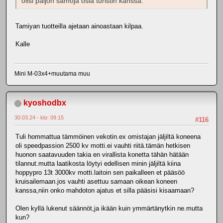
olisi paljon samoja osia turistin kanssa.
Tamiyan tuotteilla ajetaan ainoastaan kilpaa.
Kalle
Mini M-03x4+muutama muu
kyoshodbx
30.03.24 - klo: 09.15
#116
Tuli hommattua tämmöinen vekotin.ex omistajan jäljiltä koneena
oli speedpassion 2500 kv motti.ei vauhti riitä.tämän hetkisen
huonon saatavuuden takia en virallista konetta tähän hätään
tilannut.mutta laatikosta löytyi edellisen minin jäljiltä kiina
hoppypro 13t 3000kv motti.laitoin sen paikalleen et pääsöö
kruisailemaan.jos vauhti asettuu samaan oikean koneen
kanssa,niin onko mahdoton ajatus et silla pääsisi kisaamaan?
Olen kyllä lukenut säännöt,ja ikään kuin ymmärtänytkin ne.mutta
kun?