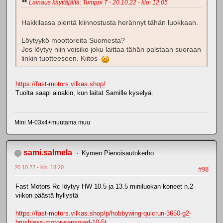
Lainaus käyttäjältä: Tumppi T - 20.10.22 - klo: 12.05
Hakkilassa pientä kiinnostusta herännyt tähän luokkaan.
Löytyykö moottoreita Suomesta?
Jos löytyy niin voisiko joku laittaa tähän palstaan suoraan
linkin tuotteeseen. Kiitos
https://fast-motors.vilkas.shop/
Tuolta saapi ainakin, kun laitat Samille kyselyä.
Mini M-03x4+muutama muu
sami.salmela
Kymen Pienoisautokerho
20.10.22 - klo: 18.20
#98
Fast Motors Rc löytyy HW 10.5 ja 13.5 miniluokan koneet n.2
viikon päästä hyllystä
https://fast-motors.vilkas.shop/p/hobbywing-quicrun-3650-g2-
brushless-motor-sensored-10-5t