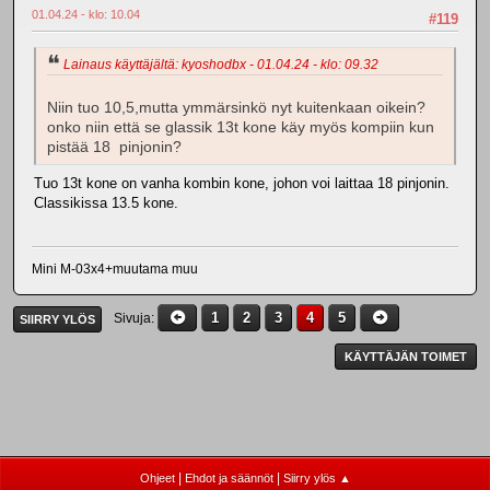
01.04.24 - klo: 10.04
#119
Lainaus käyttäjältä: kyoshodbx - 01.04.24 - klo: 09.32
Niin tuo 10,5,mutta ymmärsinkö nyt kuitenkaan oikein?
onko niin että se glassik 13t kone käy myös kompiin kun
pistää 18 pinjonin?
Tuo 13t kone on vanha kombin kone, johon voi laittaa 18 pinjonin.
Classikissa 13.5 kone.
Mini M-03x4+muutama muu
1
2
3
4
5
Sivuja
SIIRRY YLÖS
KÄYTTÄJÄN TOIMET
|
|
Ohjeet
Ehdot ja säännöt
Siirry ylös ▲