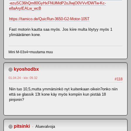
-ezuSC36hQm80GyHxFNUlMdP2oJlwjO0VVvfDWTw-Kc-
e8aArylEALw_wcB
https://tamico.de/QuicRun-3650-G2-Motor-105T
Fast motorin kautta saa myös. Jos kiire multa löytyy myös 1
ylimääräinen kone.
Mini M-03x4+muutama muu
kyoshodbx
01.04.24 - klo: 09.32
#118
Niin tuo 10,5,mutta ymmärsinkö nyt kuitenkaan oikein?onko niin
että se glassik 13t kone käy myös kompiin kun pistää 18
pinjonin?
pitsinki
Aluevalvoja