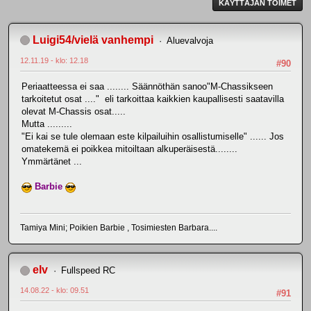
KÄYTTÄJÄN TOIMET
Luigi54/vielä vanhempi
Aluevalvoja
12.11.19 - klo: 12.18
#90
Periaatteessa ei saa ........ Säännöthän sanoo"M-Chassikseen
tarkoitetut osat ...." eli tarkoittaa kaikkien kaupallisesti saatavilla
olevat M-Chassis osat.....
Mutta .........
"Ei kai se tule olemaan este kilpailuihin osallistumiselle" ...... Jos
omatekemä ei poikkea mitoiltaan alkuperäisestä........
Ymmärtänet ...
Barbie
Tamiya Mini; Poikien Barbie , Tosimiesten Barbara....
elv
Fullspeed RC
14.08.22 - klo: 09.51
#91