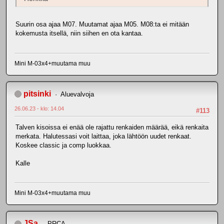
Suurin osa ajaa M07. Muutamat ajaa M05. M08:ta ei mitään
kokemusta itsellä, niin siihen en ota kantaa.
Mini M-03x4+muutama muu
pitsinki
Aluevalvoja
26.06.23 - klo: 14.04
#113
Talven kisoissa ei enää ole rajattu renkaiden määrää, eikä renkaita
merkata. Halutessasi voit laittaa, joka lähtöön uudet renkaat.
Koskee classic ja comp luokkaa.
Kalle
Mini M-03x4+muutama muu
JSa
PRCA