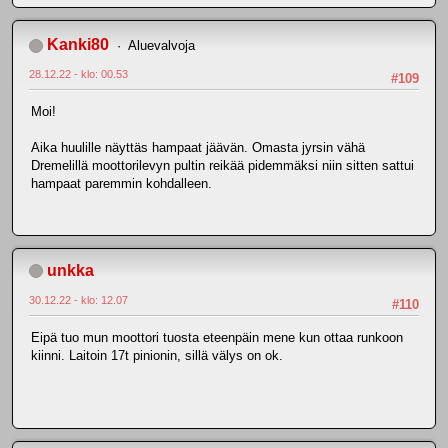
Kanki80
Aluevalvoja
28.12.22 - klo: 00.53
#109
Moi!
Aika huulille näyttäs hampaat jäävän. Omasta jyrsin vähä
Dremelillä moottorilevyn pultin reikää pidemmäksi niin sitten sattui
hampaat paremmin kohdalleen.
unkka
30.12.22 - klo: 12.07
#110
Eipä tuo mun moottori tuosta eteenpäin mene kun ottaa runkoon
kiinni. Laitoin 17t pinionin, sillä välys on ok.