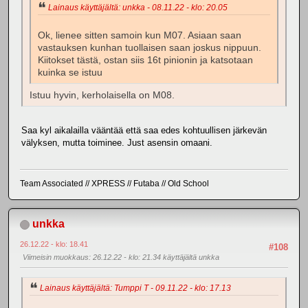
Lainaus käyttäjältä: unkka - 08.11.22 - klo: 20.05
Ok, lienee sitten samoin kun M07. Asiaan saan
vastauksen kunhan tuollaisen saan joskus nippuun.
Kiitokset tästä, ostan siis 16t pinionin ja katsotaan
kuinka se istuu
Istuu hyvin, kerholaisella on M08.
Saa kyl aikalailla vääntää että saa edes kohtuullisen järkevän
välyksen, mutta toiminee. Just asensin omaani.
Team Associated // XPRESS // Futaba // Old School
unkka
26.12.22 - klo: 18.41
#108
Viimeisin muokkaus
: 26.12.22 - klo: 21.34 käyttäjältä unkka
Lainaus käyttäjältä: Tumppi T - 09.11.22 - klo: 17.13