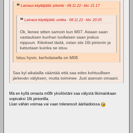
Lainaus käyttäjältä: pitsinki - 08.11.22 - klo: 21.17
Lainaus käyttäjältä: unkka - 08.11.22 - klo: 20.05
Ok, lienee sitten samoin kun M07. Asiaan saan
vastauksen kunhan tuollaisen saan joskus
nippuun. Kiitokset tästä, ostan siis 16t pinionin ja
katsotaan kuinka se istuu
Istuu hyvin, kerholaisella on M08.
Saa kyl aikalailla vääntää että saa edes kohtuullisen
järkevän välyksen, mutta toiminee. Just asensin omaani.
Mä en kyllä omasta m08r yksilöstäni saa välystä likimainkaan
sopivaksi 16t pinionilla.
Liian vähän voimaa vai vaan toleranssit äärilaidoissa