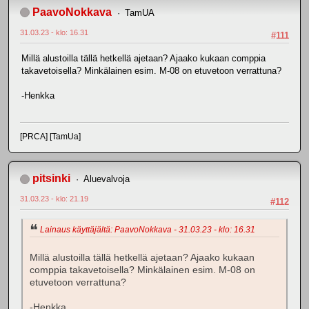
PaavoNokkava
TamUA
31.03.23 - klo: 16.31
#111
Millä alustoilla tällä hetkellä ajetaan? Ajaako kukaan comppia
takavetoisella? Minkälainen esim. M-08 on etuvetoon verrattuna?
-Henkka
[PRCA] [TamUa]
pitsinki
Aluevalvoja
31.03.23 - klo: 21.19
#112
Lainaus käyttäjältä: PaavoNokkava - 31.03.23 - klo: 16.31
Millä alustoilla tällä hetkellä ajetaan? Ajaako kukaan
comppia takavetoisella? Minkälainen esim. M-08 on
etuvetoon verrattuna?
-Henkka