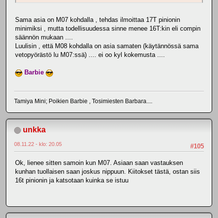
Sama asia on M07 kohdalla , tehdas ilmoittaa 17T pinionin
minimiksi , mutta todellisuudessa sinne menee 16T:kin eli compin
säännön mukaan ....
Luulisin , että M08 kohdalla on asia samaten (käytännössä sama
vetopyörästö lu M07:ssä) .... ei oo kyl kokemusta ....
Barbie
Tamiya Mini; Poikien Barbie , Tosimiesten Barbara....
unkka
08.11.22 - klo: 20.05
#105
Ok, lienee sitten samoin kun M07. Asiaan saan vastauksen
kunhan tuollaisen saan joskus nippuun. Kiitokset tästä, ostan siis
16t pinionin ja katsotaan kuinka se istuu