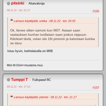
pitsinki
Aluevalvoja
08.11.22 - klo: 21.17
#106
Lainaus käyttäjältä: unkka - 08.11.22 - klo: 20.05
Ok, lienee sitten samoin kun M07. Asiaan saan
vastauksen kunhan tuollaisen saan joskus nippuun.
Kiitokset tästä, ostan siis 16t pinionin ja katsotaan kuinka
se istuu
Istuu hyvin, kerholaisella on M08.
Mini M-03x4+muutama muu
Tumppi T
Fullspeed RC
09.11.22 - klo: 17.13
#107
Lainaus käyttäjältä: pitsinki - 08.11.22 - klo: 21.17