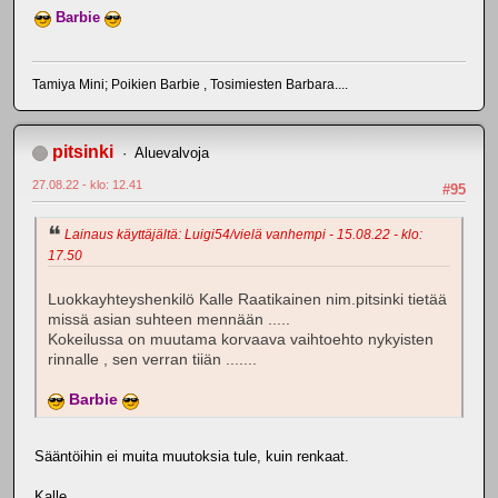
Barbie
Tamiya Mini; Poikien Barbie , Tosimiesten Barbara....
pitsinki
Aluevalvoja
27.08.22 - klo: 12.41
#95
Lainaus käyttäjältä: Luigi54/vielä vanhempi - 15.08.22 - klo:
17.50
Luokkayhteyshenkilö Kalle Raatikainen nim.pitsinki tietää
missä asian suhteen mennään .....
Kokeilussa on muutama korvaava vaihtoehto nykyisten
rinnalle , sen verran tiiän .......
Barbie
Sääntöihin ei muita muutoksia tule, kuin renkaat.
Kalle