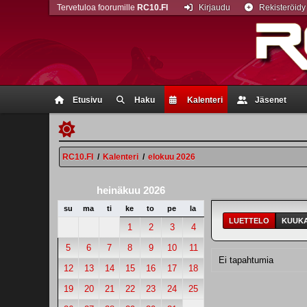
Tervetuloa foorumille
RC10.FI
Kirjaudu
Rekisteröidy
Etusivu
Haku
Kalenteri
Jäsenet
RC10.FI
/
Kalenteri
/
elokuu 2026
heinäkuu 2026
su
ma
ti
ke
to
pe
la
LUETTELO
KUUKA
1
2
3
4
5
6
7
8
9
10
11
Ei tapahtumia
12
13
14
15
16
17
18
19
20
21
22
23
24
25