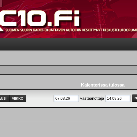
Kalenterissa tulossa
vastaanottaja
USI
VIIKKO