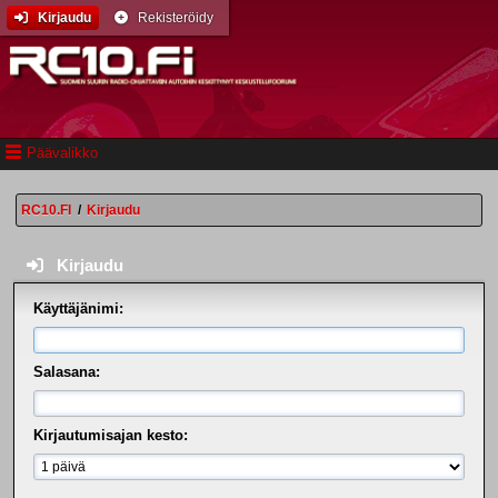
Kirjaudu
Rekisteröidy
Päävalikko
RC10.FI
/
Kirjaudu
Kirjaudu
Käyttäjänimi:
Salasana:
Kirjautumisajan kesto: