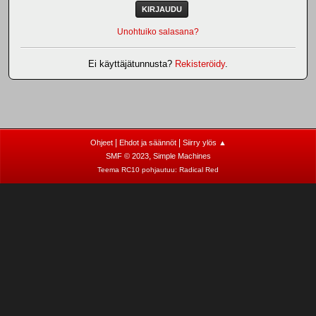
Unohtuiko salasana?
Ei käyttäjätunnusta?
Rekisteröidy
.
|
|
Ohjeet
Ehdot ja säännöt
Siirry ylös ▲
,
SMF © 2023
Simple Machines
Teema RC10 pohjautuu:
Radical Red