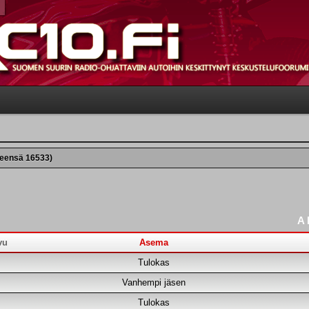
teensä 16533)
A
vu
Asema
Tulokas
Vanhempi jäsen
Tulokas