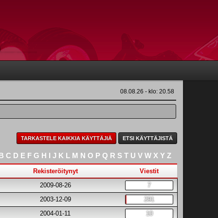
08.08.26 - klo: 20.58
TARKASTELE KAIKKIA KÄYTTÄJIÄ
ETSI KÄYTTÄJISTÄ
B
C
D
E
F
G
H
I
J
K
L
M
N
O
P
Q
R
S
T
U
V
W
X
Y
Z
Rekisteröitynyt
Viestit
2009-08-26
7
2003-12-09
291
2004-01-11
10