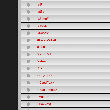
#45
#61#
#Jamo#
#JANNE#
#Noobie
#Pikku-Ville#
#TK#
$anttu ST
'aatee'
&ni
<<Tomi>>
<DeadFox>
<Kaasumato>
"Matson"
(Traxxas)