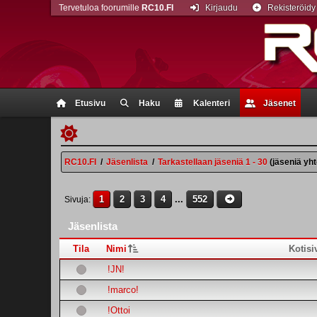
Tervetuloa foorumille
RC10.FI
Kirjaudu
Rekisteröidy
Etusivu
Haku
Kalenteri
Jäsenet
RC10.FI
/
Jäsenlista
/
Tarkastellaan jäseniä 1 - 30
(jäseniä yh
1
2
3
4
...
552
Sivuja
Jäsenlista
Tila
Nimi
Kotisi
!JN!
!marco!
!Ottoi