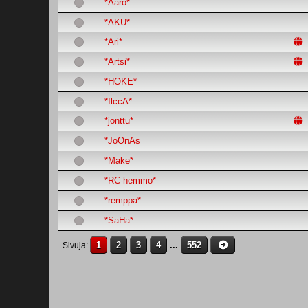
*Aaro*
*AKU*
*Ari*
*Artsi*
*HOKE*
*IlccA*
*jonttu*
*JoOnAs
*Make*
*RC-hemmo*
*remppa*
*SaHa*
1
2
3
4
...
552
Sivuja