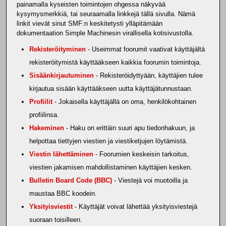
painamalla kyseisten toimintojen ohgessa näkyvää
kysymysmerkkiä, tai seuraamalla linkkejä tällä sivulla. Nämä
linkit vievät sinut SMF:n keskitetysti ylläpitämään
dokumentaation Simple Machinesin virallisella kotisivustolla.
Rekisteröityminen
- Useimmat foorumit vaativat käyttäjältä
rekisteröitymistä käyttääkseen kaikkia foorumin toimintoja.
Sisäänkirjautuminen
- Rekisteröidyttyään, käyttäjien tulee
kirjautua sisään käyttääkseen uutta käyttäjätunnustaan.
Profiilit
- Jokaisella käyttäjällä on oma, henkilökohtainen
profiilinsa.
Hakeminen
- Haku on erittäin suuri apu tiedonhakuun, ja
helpottaa tiettyjen viestien ja viestiketjujen löytämistä.
Viestin lähettäminen
- Foorumien keskeisin tarkoitus,
viestien jakamisen mahdollistaminen käyttäjien kesken.
Bulletin Board Code (BBC)
- Viestejä voi muotoilla ja
maustaa BBC koodein.
Yksityisviestit
- Käyttäjät voivat lähettää yksityisviestejä
suoraan toisilleen.