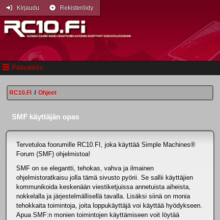
Kirjaudu
Rekisteröidy
Päävalikko
RC10.FI
/
Ohjeet
SMF käyttäjän opas
Tervetuloa foorumille RC10.FI, joka käyttää Simple Machines®
Forum (SMF) ohjelmistoa!
SMF on se elegantti, tehokas, vahva ja ilmainen
ohjelmistoratkaisu jolla tämä sivusto pyörii. Se sallii käyttäjien
kommunikoida keskenään viestiketjuissa annetuista aiheista,
nokkelalla ja järjestelmällisellä tavalla. Lisäksi siinä on monia
tehokkaita toimintoja, joita loppukäyttäjä voi käyttää hyödykseen.
Apua SMF:n monien toimintojen käyttämiseen voit löytää