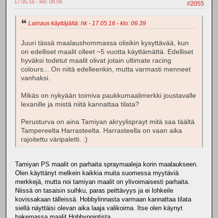
17.05.16 - klo: 08.06
#2055
Lainaus käyttäjältä: hk - 17.05.16 - klo: 06.39
Juuri tässä maalaushommassa olisikin kysyttävää, kun
on edelliset maalit olleet ~5 vuotta käyttämättä. Edelliset
hyväksi todetut maalit olivat jotain ultimate racing
colours... On niitä edelleenkin, mutta varmasti menneet
vanhaksi.
Mikäs on nykyään toimiva paukkumaalimerkki joustavalle
lexanille ja mistä niitä kannattaa tilata?
Perusturva on aina Tamiyan akryylisprayt mitä saa täältä
Tampereelta Harrasteelta. Harrasteella on vaan aika
rajoitettu väripaletti. :)
Tamiyan PS maalit on parhaita spraymaaleja korin maalaukseen.
Olen käyttänyt melkein kaikkia muita suomessa myytäviä
merkkejä, mutta noi tamiyan maalit on ylivoimaisesti parhaita.
Niissä on tasaisin suihku, paras peittävyys ja ei lohkeile
kovissakaan tälleissä. Hobbylinnasta varmaan kannattaa tilata
siellä näyttäisi olevan aika laaja valikoima. Itse olen käynyt
hakemassa maalit Hobbypointista.