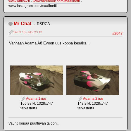
www.artflow.fi
-
www.facebook.com/maalinetti
-
www.instagram.com/maalinetti
Mr-Chat
RSRCA
14.03.16 - klo: 23.13
#2047
Vanhaan Agama A8 Evoon uus koppa kesäks...
Agama 1.jpg
Agama 2.jpg
166.98 kt, 1328x747
148.9 kt, 1328x747
tarkasteltu
tarkasteltu
Vauhti korjaa puuttuvan taidon...