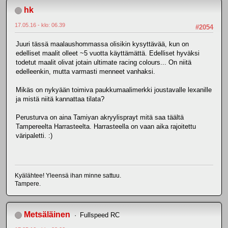
hk
17.05.16 - klo: 06.39
#2054
Juuri tässä maalaushommassa olisikin kysyttävää, kun on
edelliset maalit olleet ~5 vuotta käyttämättä. Edelliset hyväksi
todetut maalit olivat jotain ultimate racing colours... On niitä
edelleenkin, mutta varmasti menneet vanhaksi.
Mikäs on nykyään toimiva paukkumaalimerkki joustavalle lexanille
ja mistä niitä kannattaa tilata?
Perusturva on aina Tamiyan akryylisprayt mitä saa täältä
Tampereelta Harrasteelta. Harrasteella on vaan aika rajoitettu
väripaletti. :)
Kyälähtee! Yleensä ihan minne sattuu.
Tampere.
Metsäläinen
Fullspeed RC