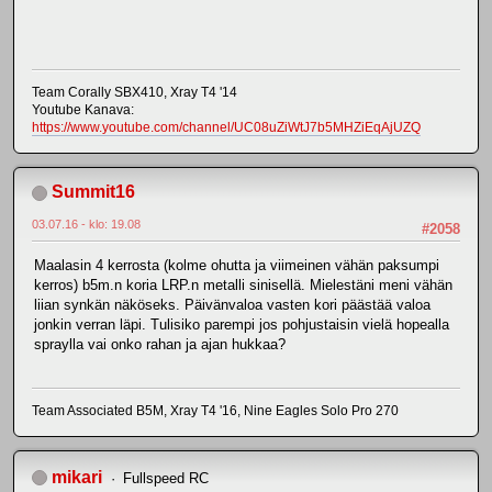
Team Corally SBX410, Xray T4 '14
Youtube Kanava:
https://www.youtube.com/channel/UC08uZiWtJ7b5MHZiEqAjUZQ
Summit16
03.07.16 - klo: 19.08
#2058
Maalasin 4 kerrosta (kolme ohutta ja viimeinen vähän paksumpi
kerros) b5m.n koria LRP.n metalli sinisellä. Mielestäni meni vähän
liian synkän näköseks. Päivänvaloa vasten kori päästää valoa
jonkin verran läpi. Tulisiko parempi jos pohjustaisin vielä hopealla
spraylla vai onko rahan ja ajan hukkaa?
Team Associated B5M, Xray T4 '16, Nine Eagles Solo Pro 270
mikari
Fullspeed RC