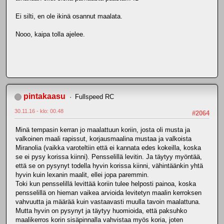
Ei silti, en ole ikinä osannut maalata.
Nooo, kaipa tolla ajelee.
pintakaasu
Fullspeed RC
30.11.16 - klo: 00.48
#2064
Minä tempasin kerran jo maalattuun koriin, josta oli musta ja
valkoinen maali rapissut, korjausmaalina mustaa ja valkoista
Miranolia (vaikka varoteltiin että ei kannata edes kokeilla, koska
se ei pysy korissa kiinni). Pensselillä levitin. Ja täytyy myöntää,
että se on pysynyt todella hyvin korissa kiinni, vähintäänkin yhtä
hyvin kuin lexanin maalit, ellei jopa paremmin.
Toki kun pensselillä levittää koriin tulee helposti painoa, koska
pensselillä on hieman vaikea arvioida levitetyn maalin kerroksen
vahvuutta ja määrää kuin vastaavasti muulla tavoin maalattuna.
Mutta hyvin on pysynyt ja täytyy huomioida, että paksuhko
maalikerros korin sisäpinnalla vahvistaa myös koria, joten