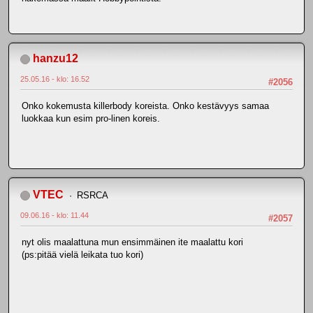
hanzu12
25.05.16 - klo: 16.52
#2056
Onko kokemusta killerbody koreista. Onko kestävyys samaa
luokkaa kun esim pro-linen koreis.
VTEC
RSRCA
09.06.16 - klo: 11.44
#2057
nyt olis maalattuna mun ensimmäinen ite maalattu kori
(ps:pitää vielä leikata tuo kori)