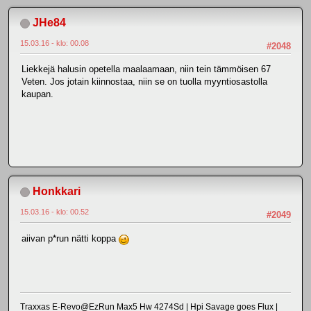
JHe84
15.03.16 - klo: 00.08
#2048
Liekkejä halusin opetella maalaamaan, niin tein tämmöisen 67
Veten. Jos jotain kiinnostaa, niin se on tuolla myyntiosastolla
kaupan.
Honkkari
15.03.16 - klo: 00.52
#2049
aiivan p*run nätti koppa
Traxxas E-Revo@EzRun Max5 Hw 4274Sd | Hpi Savage goes Flux |