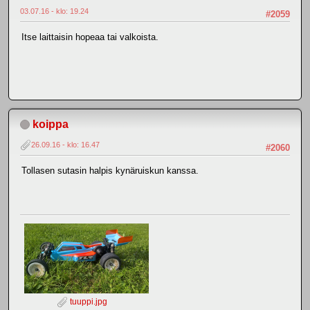
03.07.16 - klo: 19.24
#2059
Itse laittaisin hopeaa tai valkoista.
koippa
26.09.16 - klo: 16.47
#2060
Tollasen sutasin halpis kynäruiskun kanssa.
tuuppi.jpg