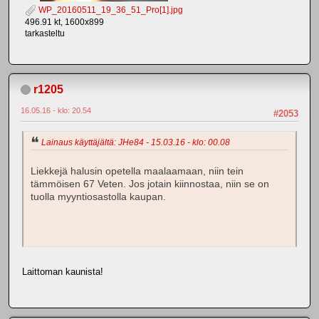
WP_20160511_19_36_51_Pro[1].jpg
496.91 kt, 1600x899
tarkasteltu
r1205
16.05.16 - klo: 20.54
#2053
Lainaus käyttäjältä: JHe84 - 15.03.16 - klo: 00.08
Liekkejä halusin opetella maalaamaan, niin tein
tämmöisen 67 Veten. Jos jotain kiinnostaa, niin se on
tuolla myyntiosastolla kaupan.
Laittoman kaunista!