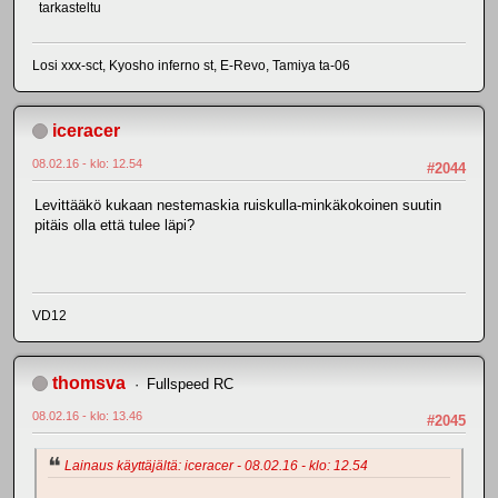
tarkasteltu
Losi xxx-sct, Kyosho inferno st, E-Revo, Tamiya ta-06
iceracer
08.02.16 - klo: 12.54
#2044
Levittääkö kukaan nestemaskia ruiskulla-minkäkokoinen suutin
pitäis olla että tulee läpi?
VD12
thomsva
Fullspeed RC
08.02.16 - klo: 13.46
#2045
Lainaus käyttäjältä: iceracer - 08.02.16 - klo: 12.54