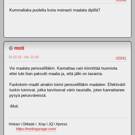
#2040
Kummaltaka puolelta koria meinasti maalata dipillä?
moti
01.02.16 - klo: 22.43
#2041
Voi maalata pensselilläkin. Kannattaa vain kiinnittää huomiota
ettei tule liian paksulti maalia ja, että jälki on tasaista.
Faskolorin maalit ainakin toimii pensselilläkin maalaten. Efektivärit
tuskin toimivat, jotka tarvitsevat värin taustalle, joten kannattanee
pysyä perusväreissä.
-Moti
Hobao \ GMade \ Xray \ JQ \ Xpress
https://motingarage.com/