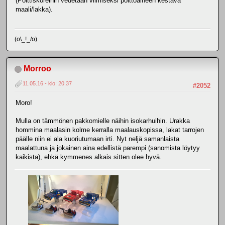
(Polttiskoreihin vedetään viimiseksi polttoaineen kestävä
maali/lakka).
(o\_!_/o)
Morroo
11.05.16 - klo: 20.37
#2052
Moro!
Mulla on tämmönen pakkomielle näihin isokarhuihin. Urakka
hommina maalasin kolme kerralla maalauskopissa, lakat tarrojen
päälle niin ei ala kuoriutumaan irti. Nyt neljä samanlaista
maalattuna ja jokainen aina edellistä parempi (sanomista löytyy
kaikista), ehkä kymmenes alkais sitten olee hyvä.