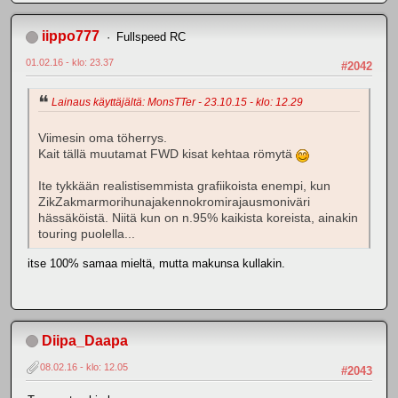
iippo777
Fullspeed RC
01.02.16 - klo: 23.37
#2042
Lainaus käyttäjältä: MonsTTer - 23.10.15 - klo: 12.29
Viimesin oma töherrys.
Kait tällä muutamat FWD kisat kehtaa römytä
Ite tykkään realistisemmista grafiikoista enempi, kun
ZikZakmarmorihunajakennokromirajausmoniväri
hässäköistä. Niitä kun on n.95% kaikista koreista, ainakin
touring puolella...
itse 100% samaa mieltä, mutta makunsa kullakin.
Diipa_Daapa
08.02.16 - klo: 12.05
#2043