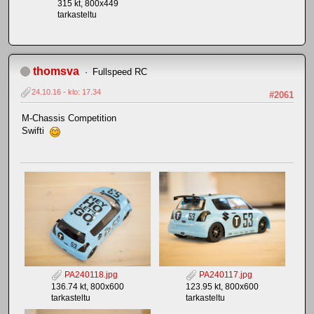
315 kt, 800x449
tarkasteltu
thomsva
Fullspeed RC
24.10.16 - klo: 17.34
#2061
M-Chassis Competition
Swifti
PA240118.jpg
PA240117.jpg
136.74 kt, 800x600
123.95 kt, 800x600
tarkasteltu
tarkasteltu