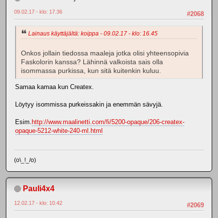
09.02.17 - klo: 17.36
#2068
Lainaus käyttäjältä: koippa - 09.02.17 - klo: 16.45
Onkos jollain tiedossa maaleja jotka olisi yhteensopivia
Faskolorin kanssa? Lähinnä valkoista sais olla
isommassa purkissa, kun sitä kuitenkin kuluu.
Samaa kamaa kun Createx.
Löytyy isommissa purkeissakin ja enemmän sävyjä.
Esim.
http://www.maalinetti.com/fi/5200-opaque/206-createx-
opaque-5212-white-240-ml.html
(o\_!_/o)
Pauli4x4
12.02.17 - klo: 10.42
#2069