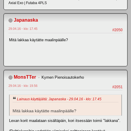
Axial Exo | Futaba 4PLS
Japanaska
29.04.16 - klo: 17.45
#2050
Mitä lakkaa käytätte maalinpäälle?
MonsTTer
Kymen Pienoisautokerho
29.04.16 - klo: 19.56
#2051
Lainaus käyttäjältä: Japanaska - 29.04.16 - klo: 17.45
Mitä lakkaa käytätte maalinpäälle?
Lexan korit maalataan sisältäpäin, kori itsessään toimii "lakkana".