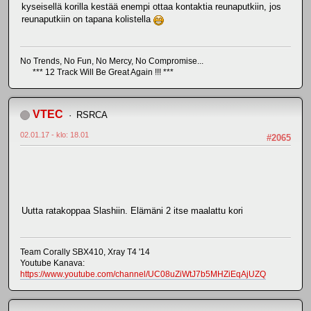
kyseisellä korilla kestää enempi ottaa kontaktia reunaputkiin, jos
reunaputkiin on tapana kolistella
No Trends, No Fun, No Mercy, No Compromise...
*** 12 Track Will Be Great Again !!! ***
VTEC
RSRCA
02.01.17 - klo: 18.01
#2065
Uutta ratakoppaa Slashiin. Elämäni 2 itse maalattu kori
Team Corally SBX410, Xray T4 '14
Youtube Kanava:
https://www.youtube.com/channel/UC08uZiWtJ7b5MHZiEqAjUZQ