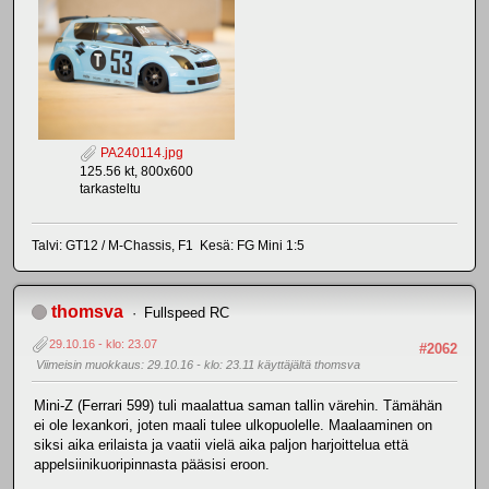
PA240114.jpg
125.56 kt, 800x600
tarkasteltu
Talvi: GT12 / M-Chassis, F1 Kesä: FG Mini 1:5
thomsva
Fullspeed RC
29.10.16 - klo: 23.07
#2062
Viimeisin muokkaus
: 29.10.16 - klo: 23.11 käyttäjältä thomsva
Mini-Z (Ferrari 599) tuli maalattua saman tallin värehin. Tämähän
ei ole lexankori, joten maali tulee ulkopuolelle. Maalaaminen on
siksi aika erilaista ja vaatii vielä aika paljon harjoittelua että
appelsiinikuoripinnasta pääsisi eroon.