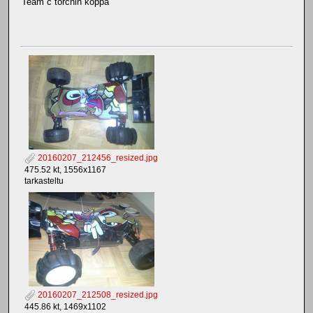
Team c torchin koppa
20160207_212456_resized.jpg
475.52 kt, 1556x1167
tarkasteltu
20160207_212508_resized.jpg
445.86 kt, 1469x1102