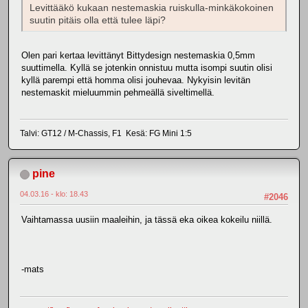
Levittääkö kukaan nestemaskia ruiskulla-minkäkokoinen
suutin pitäis olla että tulee läpi?
Olen pari kertaa levittänyt Bittydesign nestemaskia 0,5mm
suuttimella. Kyllä se jotenkin onnistuu mutta isompi suutin olisi
kyllä parempi että homma olisi jouhevaa. Nykyisin levitän
nestemaskit mieluummin pehmeällä siveltimellä.
Talvi: GT12 / M-Chassis, F1 Kesä: FG Mini 1:5
pine
04.03.16 - klo: 18.43
#2046
Vaihtamassa uusiin maaleihin, ja tässä eka oikea kokeilu niillä.
-mats