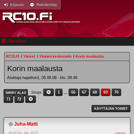
Kirjaudu
Rekisteröidy
Päävalikko
RC10.FI
/
Yleiset
/
Yleinen keskustelu
/
Korin maalausta
Korin maalausta
Aloittaja hapelton1, 05.08.08 - klo: 08.48
1
...
66
67
68
69
70
Sivuja
SIIRRY ALAS
71
72
KÄYTTÄJÄN TOIMET
Juha-Matti
01.02.16 - klo: 15.07