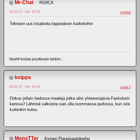
Mr-Chat
RSRCA
14.01.17 - klo: 19.18
#2066
Teknoon uus kisaloota lopputalven karkeloihin
Vauhti korjaa puuttuvan taidon...
koippa
09.02.17 - klo: 16.45
#2067
Onkos jollain tiedossa maaleja jotka olisi yhteensopivia Faskolorin
kanssa? Lähinnä valkoista sais olla isommassa purkissa, kun sitä
kuitenkin kuluu.
MonsTTer
Kymen Pienoisautokerho