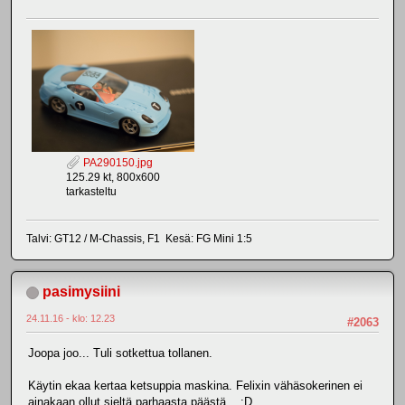
PA290150.jpg
125.29 kt, 800x600
tarkasteltu
Talvi: GT12 / M-Chassis, F1 Kesä: FG Mini 1:5
pasimysiini
24.11.16 - klo: 12.23
#2063
Joopa joo... Tuli sotkettua tollanen.
Käytin ekaa kertaa ketsuppia maskina. Felixin vähäsokerinen ei
ainakaan ollut sieltä parhaasta päästä... :D