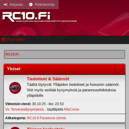
Kirjaudu
Rekisteröidy
Päävalikko
RC10.FI
Yleiset
Tiedotteet & Säännöt
Täältä löytyvät Ylläpidon tiedotteet ja foorumin säännöt.
Voit myös esittää kysymyksiä ja parannusehdotuksia
ylläpidolle.
Viimeisin viesti:
30.10.25 - klo: 22.52
Vs: Terveisiä/kysymyksiä...
käyttäjältä
AlfaCorse
Alikategoria
RC10.fi Facebook ryhmä