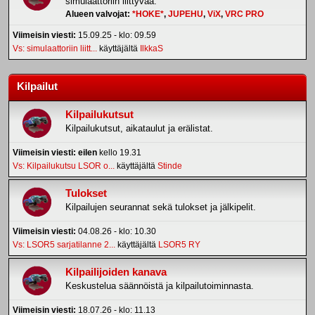
simulaattoriin liittyvää.
Alueen valvojat:
*HOKE*
,
JUPEHU
,
ViX
,
VRC PRO
Viimeisin viesti:
15.09.25 - klo: 09.59
Vs: simulaattoriin liitt...
käyttäjältä
IlkkaS
Kilpailut
Kilpailukutsut
Kilpailukutsut, aikataulut ja erälistat.
Viimeisin viesti:
eilen
kello 19.31
Vs: Kilpailukutsu LSOR o...
käyttäjältä
Stinde
Tulokset
Kilpailujen seurannat sekä tulokset ja jälkipelit.
Viimeisin viesti:
04.08.26 - klo: 10.30
Vs: LSOR5 sarjatilanne 2...
käyttäjältä
LSOR5 RY
Kilpailijoiden kanava
Keskustelua säännöistä ja kilpailutoiminnasta.
Viimeisin viesti:
18.07.26 - klo: 11.13