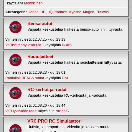
.
käyttäjältä
Mönkkiinen
Alikategoria
Hobao
HPI
JQ Products
Kyosho
Mugen
Traxxas
Bensa-autot
Vapaata keskustelua kaikesta bensa-autoihin liittyvästä.
Viimeisin viesti:
12.07.25 - klo: 23.13
Vs: Itse tehdyt osat (3d...
käyttäjältä
IlkkaS
Radiolaitteet
Vapaata keskustelua kaikesta radiolaitteisiin liittyvästä.
Viimeisin viesti:
12.09.23 - klo: 18.01
Radiolink RC6GS radiot
käyttäjältä
Divi
RC-kerhot ja -radat
Vapaata keskustelua RC-kerhoista ja -radoista.
Viimeisin viesti:
01.08.26 - klo: 18.44
Vs: Hyvinkään radat
käyttäjältä
Niklas.G
VRC PRO RC Simulaattori
Uutisia, kisaraportteja, videoita ja kaikkea muuta