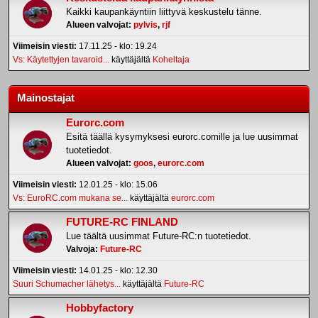
Kaikki kaupankäyntiin liittyvä keskustelu tänne.
Alueen valvojat:
pylvis
,
rjf
Viimeisin viesti:
17.11.25 - klo: 19.24
Vs: Käytettyjen tavaroid...
käyttäjältä
Koheltaja
Mainostajat
Eurorc.com
Esitä täällä kysymyksesi eurorc.comille ja lue uusimmat
tuotetiedot.
Alueen valvojat:
goos
,
eurorc.com
Viimeisin viesti:
12.01.25 - klo: 15.06
Vs: EuroRC.com mukana se...
käyttäjältä
eurorc.com
FUTURE-RC FINLAND
Lue täältä uusimmat Future-RC:n tuotetiedot.
Valvoja:
Future-RC
Viimeisin viesti:
14.01.25 - klo: 12.30
Suuri Schumacher lähetys...
käyttäjältä
Future-RC
Hobbyfactory