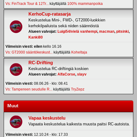
Vs: FinTrack Tour & 12Tr...
käyttäjältä
100% mammanpoika
KerhoCup-ratasarja
Keskustelua Mini-, FWD-, GT2000-luokkien
kerhokilpailuista sekä niiden säännöistä
Alueen valvojat:
Luigi54/vielä vanhempi
,
macman
,
pitsinki
,
Kanki80
Viimeisin viesti:
eilen
kello 16.16
Vs: GT2000 sääntökeskust...
käyttäjältä
Koheltaja
RC-Drifting
Keskustelua RC-driftingiä koskien
Alueen valvojat:
AlfaCorse
,
slayv
Viimeisin viesti:
08.06.26 - klo: 08.41
Vs: Tampereen seudulle R...
käyttäjältä
TryZepz
Muut
Vapaa keskustelu
Vapaata keskustelua kaikesta muusta paitsi RC-autoista.
Viimeisin viesti:
12.10.24 - klo: 17.33