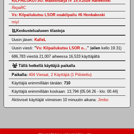
KILPAILUKUTSU: Maastosarja IV 19.9.2026 Äänekoski
ÄkpaRC
Vs: Kilpailukutsu LSOR osakilpailu #6 Honkakoski
miyl
Keskustelualueen tilastoja
Uusin jäsen:
KalleL
Uusin viesti:
"
Vs: Kilpailukutsu LSOR o...
"
(
eilen
kello 19.31)
686,783 viestiä 21,007 aiheessa 16,533 käyttäjältä
Tällä hetkellä käyttäjiä paikalla
Paikalla:
404 Vieraat, 2 Käyttäjiä (1 Piilotettu)
Käyttäjiä enimmillään tänään:
710
Käyttäjiä enimmillään koskaan: 13,794 (05.04.26 - klo: 00.44)
Aktiiviset käyttäjät viimeisen 10 minuutin aikana:
Jimbo