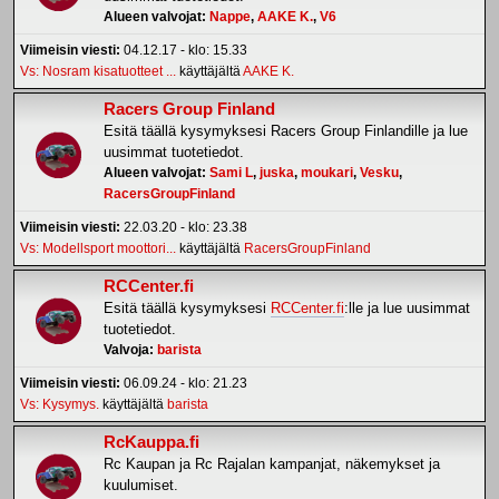
Alueen valvojat:
Nappe
,
AAKE K.
,
V6
Viimeisin viesti:
04.12.17 - klo: 15.33
Vs: Nosram kisatuotteet ...
käyttäjältä
AAKE K.
Racers Group Finland
Esitä täällä kysymyksesi Racers Group Finlandille ja lue
uusimmat tuotetiedot.
Alueen valvojat:
Sami L
,
juska
,
moukari
,
Vesku
,
RacersGroupFinland
Viimeisin viesti:
22.03.20 - klo: 23.38
Vs: Modellsport moottori...
käyttäjältä
RacersGroupFinland
RCCenter.fi
Esitä täällä kysymyksesi
RCCenter.fi
:lle ja lue uusimmat
tuotetiedot.
Valvoja:
barista
Viimeisin viesti:
06.09.24 - klo: 21.23
Vs: Kysymys.
käyttäjältä
barista
RcKauppa.fi
Rc Kaupan ja Rc Rajalan kampanjat, näkemykset ja
kuulumiset.