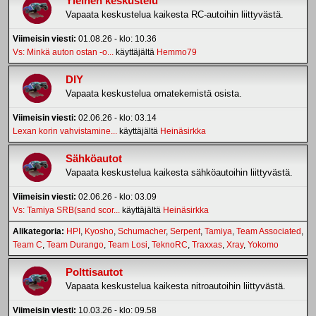
Yleinen keskustelu
Vapaata keskustelua kaikesta RC-autoihin liittyvästä.
Viimeisin viesti:
01.08.26 - klo: 10.36
Vs: Minkä auton ostan -o...
käyttäjältä
Hemmo79
DIY
Vapaata keskustelua omatekemistä osista.
Viimeisin viesti:
02.06.26 - klo: 03.14
Lexan korin vahvistamine...
käyttäjältä
Heinäsirkka
Sähköautot
Vapaata keskustelua kaikesta sähköautoihin liittyvästä.
Viimeisin viesti:
02.06.26 - klo: 03.09
Vs: Tamiya SRB(sand scor...
käyttäjältä
Heinäsirkka
Alikategoria
HPI
Kyosho
Schumacher
Serpent
Tamiya
Team Associated
Team C
Team Durango
Team Losi
TeknoRC
Traxxas
Xray
Yokomo
Polttisautot
Vapaata keskustelua kaikesta nitroautoihin liittyvästä.
Viimeisin viesti:
10.03.26 - klo: 09.58