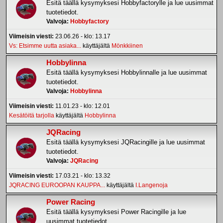
Esitä täällä kysymyksesi Hobbyfactorylle ja lue uusimmat
tuotetiedot.
Valvoja:
Hobbyfactory
Viimeisin viesti:
23.06.26 - klo: 13.17
Vs: Etsimme uutta asiaka...
käyttäjältä
Mönkkiinen
Hobbylinna
Esitä täällä kysymyksesi Hobbylinnalle ja lue uusimmat
tuotetiedot.
Valvoja:
Hobbylinna
Viimeisin viesti:
11.01.23 - klo: 12.01
Kesätöitä tarjolla
käyttäjältä
Hobbylinna
JQRacing
Esitä täällä kysymyksesi JQRacingille ja lue uusimmat
tuotetiedot.
Valvoja:
JQRacing
Viimeisin viesti:
17.03.21 - klo: 13.32
JQRACING EUROOPAN KAUPPA...
käyttäjältä
I.Langenoja
Power Racing
Esitä täällä kysymyksesi Power Racingille ja lue
uusimmat tuotetiedot.