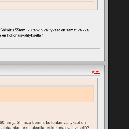
a Shimizu 55mm, kuitenkin välitykset on samat vaikka
 eri kokonaisvälityksellä?
#121
on 60mm ja Shimizu 55mm, kuitenkin välitykset on
ajetaanko tarkoituksella eri kokonaisvälityksellä?