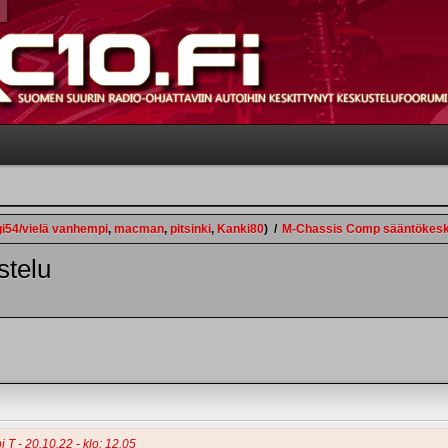
gi54/vielä vanhempi
,
macman
,
pitsinki
,
Kanki80
)
/
M-Chassis Comp sääntökesk
telu
 T - 20.10.22 - klo: 12.05