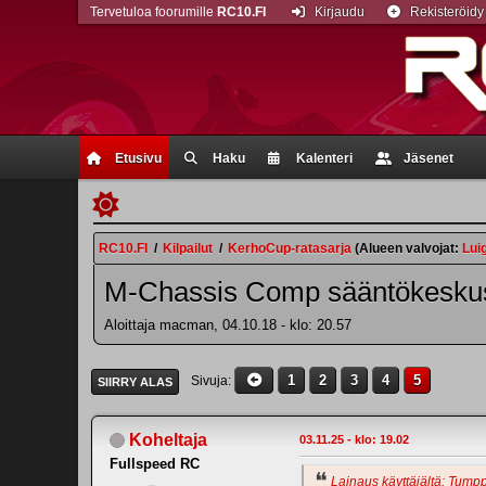
Tervetuloa foorumille
RC10.FI
Kirjaudu
Rekisteröidy
Etusivu
Haku
Kalenteri
Jäsenet
RC10.FI
/
Kilpailut
/
KerhoCup-ratasarja
(Alueen valvojat:
Lui
M-Chassis Comp sääntökeskus
Aloittaja macman, 04.10.18 - klo: 20.57
1
2
3
4
5
Sivuja
SIIRRY ALAS
Koheltaja
03.11.25 - klo: 19.02
Fullspeed RC
Lainaus käyttäjältä: Tumppi