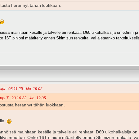
stusta herännyt tähän luokkaan.
issä mainitaan kesälle ja talvelle eri renkaat, D60 ulkohalkaisija on 60mm j
 16T pinjoni määritelty ennen Shimizun renkaita, vai ajetaanko tarkoituksella
aja - 03.11.25 - klo: 19.02
ppi T - 20.10.22 - klo: 12.05
nostusta herännyt tähän luokkaan.
olla
ännöissä mainitaan kesälle ja talvelle eri renkaat, D60 ulkohalkaisija 
tys muuttuu. Onko 16T pinjoni määritelty ennen Shimizun renkaita, vai 