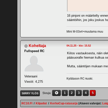
16 pinjoni on määritelty enne
sääntöihin, jos joku joskus h
Mini M-03x4+muutama muu
Koheltaja
04.11.25 - klo: 15.52
Fullspeed RC
Kiitos vastauksesta, näin olet
pääsuoralle hieman kulkua s
Mutta, sääntöjen mukaan mennä
Veteraani
Kylätason RC-kuski.
Viestit: 4,275
1
2
3
4
5
Sivuja
SIIRRY YLÖS
RC10.FI
/
Kilpailut
/
KerhoCup-ratasarja
(Alueen valvojat:
Luig