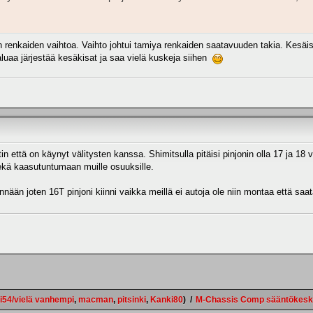
n renkaiden vaihtoa. Vaihto johtui tamiya renkaiden saatavuuden takia. Kesäisin
aluaa järjestää kesäkisat ja saa vielä kuskeja siihen
in että on käynyt välitysten kanssa. Shimitsulla pitäisi pinjonin olla 17 ja 18 v
ekä kaasutuntumaan muille osuuksille.
än joten 16T pinjoni kiinni vaikka meillä ei autoja ole niin montaa että saat
i54/vielä vanhempi
,
macman
,
pitsinki
,
Kanki80
)
/
M-Chassis Comp sääntökesk