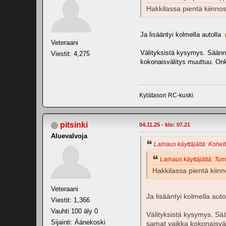
Hakkilassa pientä kiinno
Ja lisääntyi kolmella autolla
Veteraani
Välityksistä kysymys. Säännö
Viestit: 4,275
kokonaisvälitys muuttuu. Onko
Kylätason RC-kuski.
pitsinki
04.11.25 - klo: 07.21
Aluevalvoja
Lainaus käyttäjältä: Kohelt
Lainaus käyttäjältä: Tum
Hakkilassa pientä kiin
Veteraani
Ja lisääntyi kolmella aut
Viestit: 1,366
Vauhti 100 äly 0
Välityksistä kysymys. Sä
Sijainti: Äänekoski
samat vaikka kokonaisväli