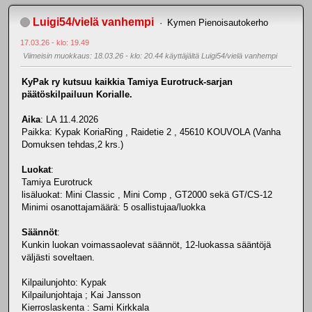
Luigi54/vielä vanhempi
Kymen Pienoisautokerho
17.03.26 - klo: 19.49
Viimeisin muokkaus
: 18.03.26 - klo: 20.44 käyttäjältä Luigi54/vielä vanhempi
KyPak ry kutsuu kaikkia Tamiya Eurotruck-sarjan
päätöskilpailuun Korialle.
Aika
: LA 11.4.2026
Paikka: Kypak KoriaRing , Raidetie 2 , 45610 KOUVOLA (Vanha
Domuksen tehdas,2 krs.)
Luokat
:
Tamiya Eurotruck
lisäluokat: Mini Classic , Mini Comp , GT2000 sekä GT/CS-12
Minimi osanottajamäärä: 5 osallistujaa/luokka
Säännöt
:
Kunkin luokan voimassaolevat säännöt, 12-luokassa sääntöjä
väljästi soveltaen.
Kilpailunjohto: Kypak
Kilpailunjohtaja ; Kai Jansson
Kierroslaskenta : Sami Kirkkala