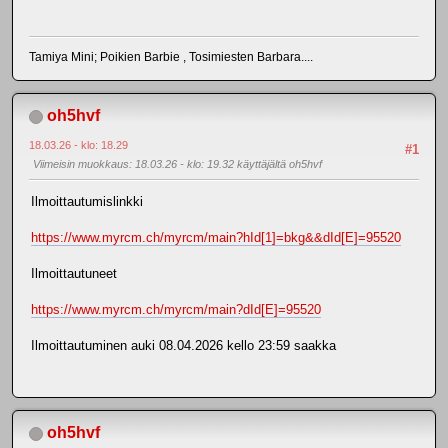
Tamiya Mini; Poikien Barbie , Tosimiesten Barbara....
oh5hvf
18.03.26 - klo: 18.29
#1
Viimeisin muokkaus
: 18.03.26 - klo: 19.32 käyttäjältä oh5hvf
Ilmoittautumislinkki
https://www.myrcm.ch/myrcm/main?hId[1]=bkg&&dId[E]=95520
Ilmoittautuneet
https://www.myrcm.ch/myrcm/main?dId[E]=95520
Ilmoittautuminen auki 08.04.2026 kello 23:59 saakka
oh5hvf