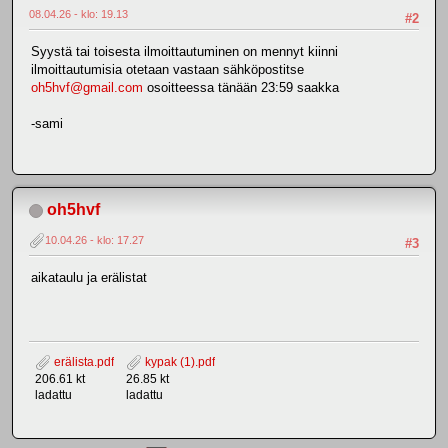
08.04.26 - klo: 19.13
#2
Syystä tai toisesta ilmoittautuminen on mennyt kiinni
ilmoittautumisia otetaan vastaan sähköpostitse
oh5hvf@gmail.com
osoitteessa tänään 23:59 saakka
-sami
oh5hvf
10.04.26 - klo: 17.27
#3
aikataulu ja erälistat
erälista.pdf
kypak (1).pdf
206.61 kt
26.85 kt
ladattu
ladattu