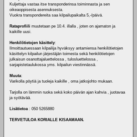
Kuljettaja vastaa itse transponderinsa toiminnasta ja sen
oikeaoppisesta asennuksesta.
Vuokra transpondereita saa kilpailupaikalta 5,-/päivä.
Rataprofiili
muutetaan pe 10.4. illalla , joten on ajamaton ja
kaikille uusi.
Henkilötietojen käsittely
:
Ilmoittautuessaan kilpailija hyväksyy antamiensa henkilötietojen
käsittelyn kilpailun järjestäjän toimesta sekä henkilötietojen
julkaisun osanottajaluettelossa , tulosluettelossa ,
sarjapistetaulukossa yms. kilpailun viestinnässä.
Muuta
:
Varikolla pöytiä ja tuoleja kaikille , oma jatkojohto mukaan.
Tarjolla on lämmin ruoka sekä koko päivän ajan kahvia , juotavaa
ja syötävää.
Lisätietoa
: 050 5265880
TERVETULOA KORIALLE KISAAMAAN.