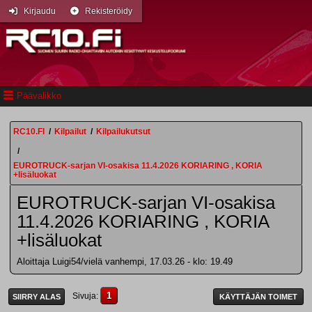
Kirjaudu
Rekisteröidy
Päävalikko
RC10.FI
/
Kilpailut
/
Kilpailukutsut
/
EUROTRUCK-sarjan VI-osakisa 11.4.2026 KORIARING , KORIA
+lisäluokat
EUROTRUCK-sarjan VI-osakisa
11.4.2026 KORIARING , KORIA
+lisäluokat
Aloittaja Luigi54/vielä vanhempi, 17.03.26 - klo: 19.49
1
Sivuja
SIIRRY ALAS
KÄYTTÄJÄN TOIMET