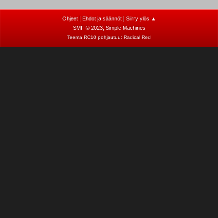
|
|
Ohjeet
Ehdot ja säännöt
Siirry ylös ▲
,
SMF © 2023
Simple Machines
Teema RC10 pohjautuu:
Radical Red