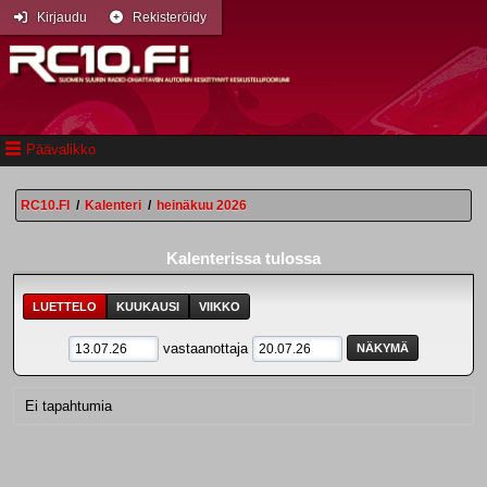
Kirjaudu
Rekisteröidy
Päävalikko
RC10.FI
/
Kalenteri
/
heinäkuu 2026
Kalenterissa tulossa
LUETTELO
KUUKAUSI
VIIKKO
vastaanottaja
Ei tapahtumia