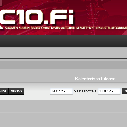
Kalenterissa tulossa
vastaanottaja
USI
VIIKKO