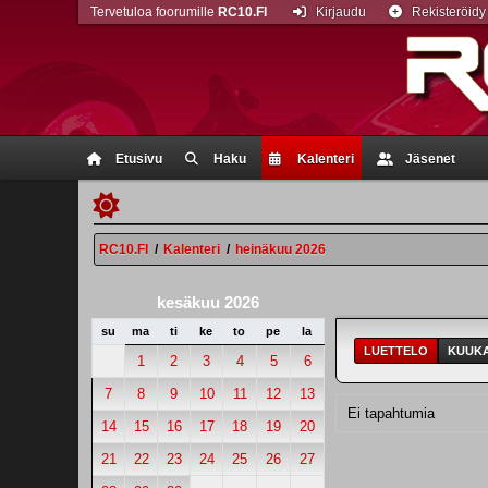
Tervetuloa foorumille
RC10.FI
Kirjaudu
Rekisteröidy
Etusivu
Haku
Kalenteri
Jäsenet
RC10.FI
/
Kalenteri
/
heinäkuu 2026
kesäkuu 2026
su
ma
ti
ke
to
pe
la
LUETTELO
KUUKA
1
2
3
4
5
6
7
8
9
10
11
12
13
Ei tapahtumia
14
15
16
17
18
19
20
21
22
23
24
25
26
27