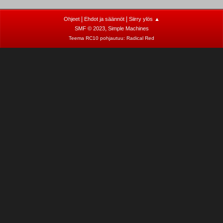
|
|
Ohjeet
Ehdot ja säännöt
Siirry ylös ▲
,
SMF © 2023
Simple Machines
Teema RC10 pohjautuu:
Radical Red