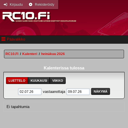
Kirjaudu
Rekisteröidy
Päävalikko
RC10.FI
/
Kalenteri
/
heinäkuu 2026
Kalenterissa tulossa
LUETTELO
KUUKAUSI
VIIKKO
vastaanottaja
Ei tapahtumia