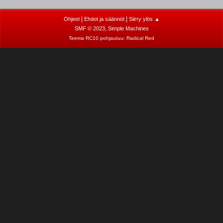
|
|
Ohjeet
Ehdot ja säännöt
Siirry ylös ▲
,
SMF © 2023
Simple Machines
Teema RC10 pohjautuu:
Radical Red