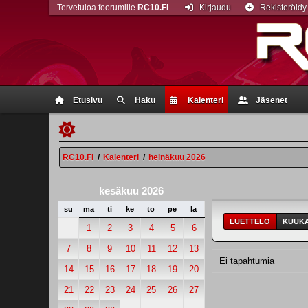
Tervetuloa foorumille
RC10.FI
Kirjaudu
Rekisteröidy
Etusivu
Haku
Kalenteri
Jäsenet
RC10.FI
/
Kalenteri
/
heinäkuu 2026
kesäkuu 2026
su
ma
ti
ke
to
pe
la
LUETTELO
KUUKA
1
2
3
4
5
6
7
8
9
10
11
12
13
Ei tapahtumia
14
15
16
17
18
19
20
21
22
23
24
25
26
27