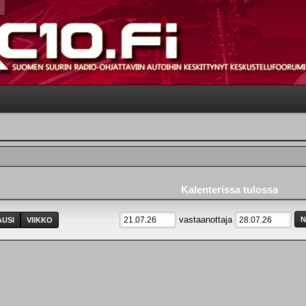
Kalenterissa tulossa
vastaanottaja
USI
VIIKKO