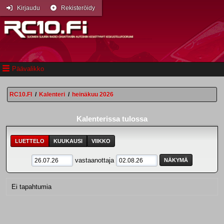
Kirjaudu
Rekisteröidy
Päävalikko
RC10.FI
/
Kalenteri
/
heinäkuu 2026
Kalenterissa tulossa
LUETTELO
KUUKAUSI
VIIKKO
vastaanottaja
Ei tapahtumia