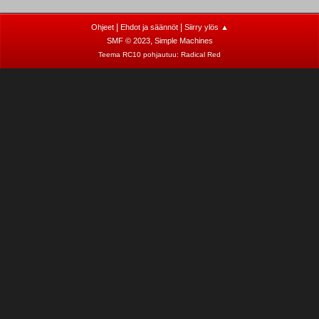
|
|
Ohjeet
Ehdot ja säännöt
Siirry ylös ▲
,
SMF © 2023
Simple Machines
Teema RC10 pohjautuu:
Radical Red