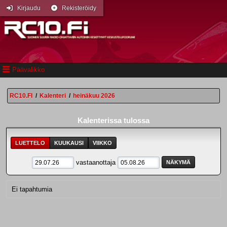
Kirjaudu
Rekisteröidy
Päävalikko
RC10.FI
/
Kalenteri
/
heinäkuu 2026
Kalenterissa tulossa
LUETTELO
KUUKAUSI
VIIKKO
vastaanottaja
Ei tapahtumia