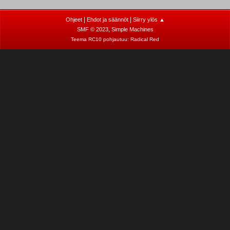
|
|
Ohjeet
Ehdot ja säännöt
Siirry ylös ▲
,
SMF © 2023
Simple Machines
Teema RC10 pohjautuu:
Radical Red