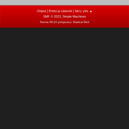
|
|
Ohjeet
Ehdot ja säännöt
Siirry ylös ▲
,
SMF © 2023
Simple Machines
Teema RC10 pohjautuu:
Radical Red