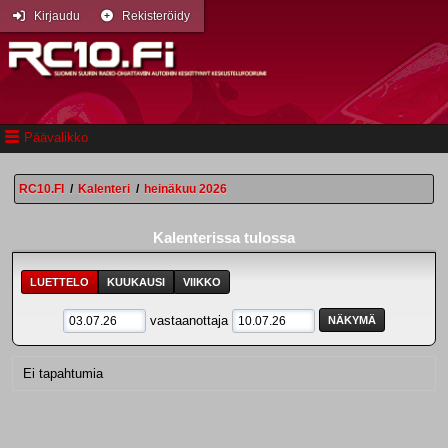
Kirjaudu
Rekisteröidy
Päävalikko
RC10.FI
/
Kalenteri
/
heinäkuu 2026
Kalenterissa tulossa
LUETTELO
KUUKAUSI
VIIKKO
vastaanottaja
Ei tapahtumia