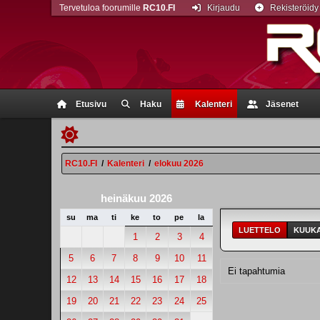
Tervetuloa foorumille
RC10.FI
Kirjaudu
Rekisteröidy
Etusivu
Haku
Kalenteri
Jäsenet
RC10.FI
/
Kalenteri
/
elokuu 2026
heinäkuu 2026
su
ma
ti
ke
to
pe
la
LUETTELO
KUUKA
1
2
3
4
5
6
7
8
9
10
11
Ei tapahtumia
12
13
14
15
16
17
18
19
20
21
22
23
24
25