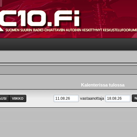
Kalenterissa tulossa
vastaanottaja
USI
VIIKKO