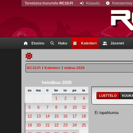
Tervetuloa foorumille
RC10.FI
Kirjaudu
Rekisteröidy
Etusivu
Haku
Kalenteri
Jäsenet
RC10.FI
/
Kalenteri
/
elokuu 2026
heinäkuu 2026
su
ma
ti
ke
to
pe
la
LUETTELO
KUUKA
1
2
3
4
5
6
7
8
9
10
11
Ei tapahtumia
12
13
14
15
16
17
18
19
20
21
22
23
24
25