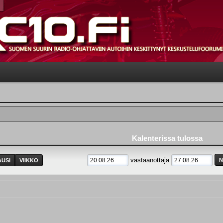
Kalenterissa tulossa
vastaanottaja
USI
VIIKKO