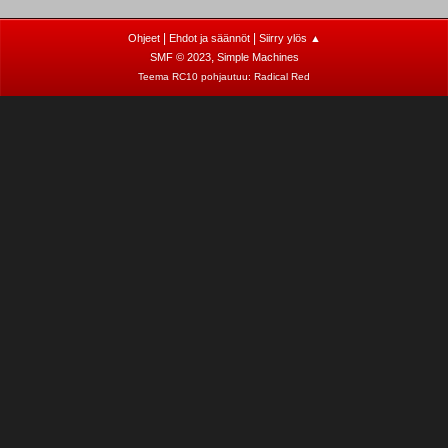
|
|
Ohjeet
Ehdot ja säännöt
Siirry ylös ▲
,
SMF © 2023
Simple Machines
Teema RC10 pohjautuu:
Radical Red