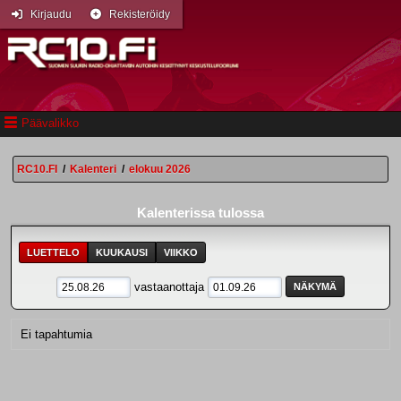
Kirjaudu
Rekisteröidy
Päävalikko
RC10.FI
/
Kalenteri
/
elokuu 2026
Kalenterissa tulossa
LUETTELO
KUUKAUSI
VIIKKO
vastaanottaja
Ei tapahtumia