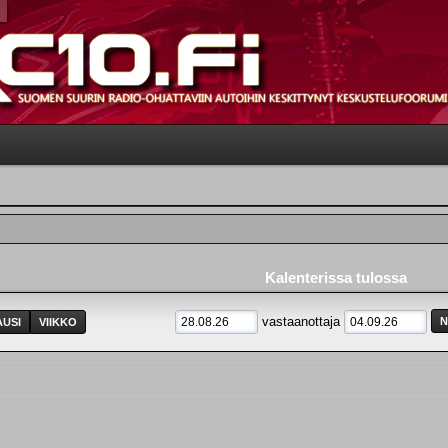
Kalenterissa tulossa
vastaanottaja
USI
VIIKKO