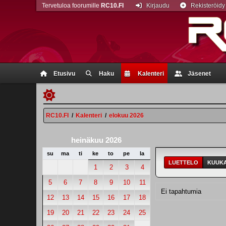
Tervetuloa foorumille
RC10.FI
Kirjaudu
Rekisteröidy
Etusivu
Haku
Kalenteri
Jäsenet
RC10.FI
/
Kalenteri
/
elokuu 2026
heinäkuu 2026
su
ma
ti
ke
to
pe
la
LUETTELO
KUUKA
1
2
3
4
5
6
7
8
9
10
11
Ei tapahtumia
12
13
14
15
16
17
18
19
20
21
22
23
24
25