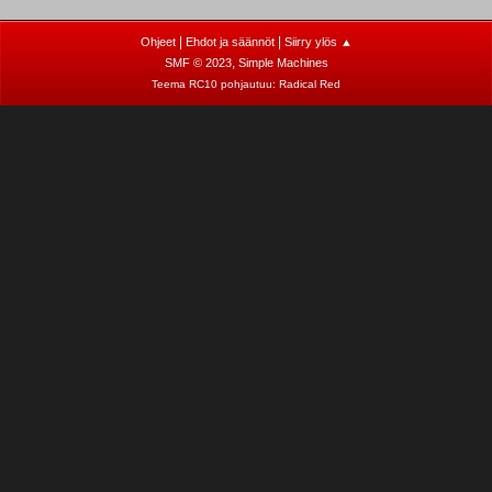
|
|
Ohjeet
Ehdot ja säännöt
Siirry ylös ▲
,
SMF © 2023
Simple Machines
Teema RC10 pohjautuu:
Radical Red