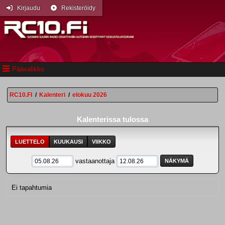
Kirjaudu
Rekisteröidy
Päävalikko
RC10.FI
/
Kalenteri
/
elokuu 2026
Kalenterissa tulossa
LUETTELO
KUUKAUSI
VIIKKO
vastaanottaja
Ei tapahtumia