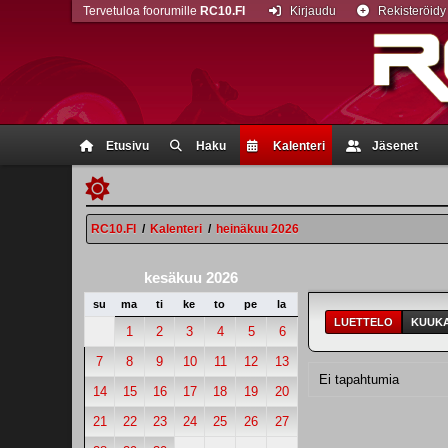
Tervetuloa foorumille
RC10.FI
Kirjaudu
Rekisteröidy
Etusivu
Haku
Kalenteri
Jäsenet
RC10.FI
/
Kalenteri
/
heinäkuu 2026
kesäkuu 2026
su
ma
ti
ke
to
pe
la
LUETTELO
KUUKA
1
2
3
4
5
6
7
8
9
10
11
12
13
Ei tapahtumia
14
15
16
17
18
19
20
21
22
23
24
25
26
27