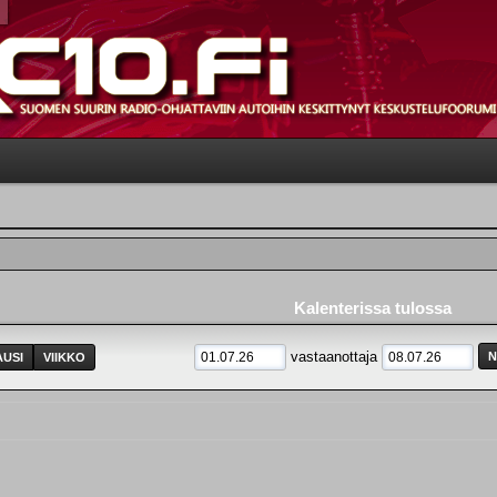
Kalenterissa tulossa
vastaanottaja
USI
VIIKKO