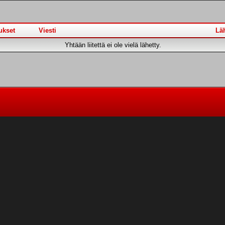
ukset
Viesti
Läh
Yhtään liitettä ei ole vielä lähetty.