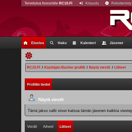
Tervetuloa foorumille
RC10.FI
Kirjaudu
Rekisteröidy
Etusivu
Haku
Kalenteri
Jäsenet
RC10.FI
/
Käyttäjän Basher profiili
/
Näytä viestit
/
Liitteet
Profiilin tiedot
Näytä viestit
Tämä jakso sallii sinun katsoa tämän jäsenen kaikkia viestejä.
Viestit
Aiheet
Liitteet