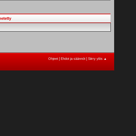
etetty
|
|
Ohjeet
Ehdot ja säännöt
Siirry ylös ▲