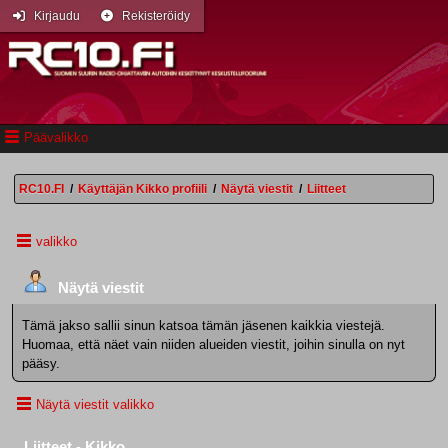
Kirjaudu
Rekisteröidy
Päävalikko
RC10.FI
/
Käyttäjän Kikko profiili
/
Näytä viestit
/
Liitteet
valikko
Näytä viestit
Tämä jakso sallii sinun katsoa tämän jäsenen kaikkia viestejä.
Huomaa, että näet vain niiden alueiden viestit, joihin sinulla on nyt
pääsy.
Näytä viestit valikko
Liitteet - Kikko