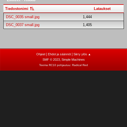
Tiedostonimi
Lataukset
DSC_0035 small.jpg
1,444
DSC_0037 small.jpg
1,405
|
|
Ohjeet
Ehdot ja säännöt
Siirry ylös ▲
,
SMF © 2023
Simple Machines
Teema RC10 pohjautuu:
Radical Red