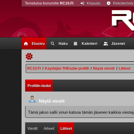
Tervetuloa foorumille
RC10.FI
Kirjaudu
Rekisteröidy
Etusivu
Haku
Kalenteri
Jäsenet
RC10.FI
/
Käyttäjän THEozbe profiili
/
Näytä viestit
/
Liitteet
Profiilin tiedot
Näytä viestit
Tämä jakso sallii sinun katsoa tämän jäsenen kaikkia viestejä.
Viestit
Aiheet
Liitteet