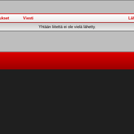
ukset
Viesti
Läh
Yhtään liitettä ei ole vielä lähetty.