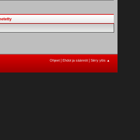
etetty
|
|
Ohjeet
Ehdot ja säännöt
Siirry ylös ▲