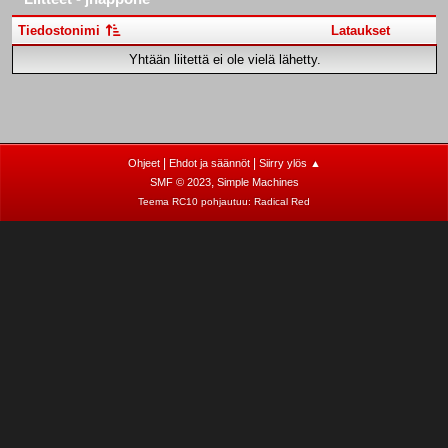
Tiedostonimi
Lataukset
Yhtään liitettä ei ole vielä lähetty.
|
|
Ohjeet
Ehdot ja säännöt
Siirry ylös ▲
,
SMF © 2023
Simple Machines
Teema RC10 pohjautuu:
Radical Red