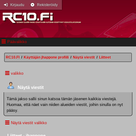
Kirjaudu
Rekisteröidy
Päävalikko
RC10.FI
/
Käyttäjän jhappone profiili
/
Näytä viestit
/
Liitteet
valikko
Näytä viestit
Tämä jakso sallii sinun katsoa tämän jäsenen kaikkia viestejä.
Huomaa, että näet vain niiden alueiden viestit, joihin sinulla on nyt
pääsy.
Näytä viestit valikko
Liitteet - jhappone