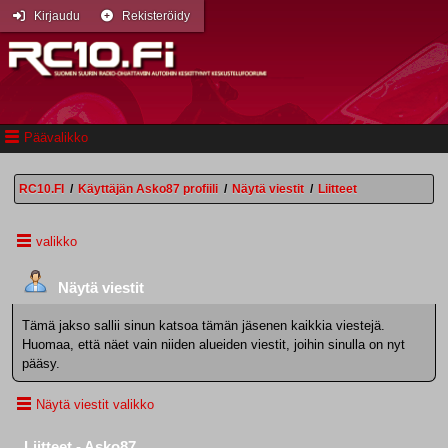
Kirjaudu
Rekisteröidy
Päävalikko
RC10.FI
/
Käyttäjän Asko87 profiili
/
Näytä viestit
/
Liitteet
valikko
Näytä viestit
Tämä jakso sallii sinun katsoa tämän jäsenen kaikkia viestejä.
Huomaa, että näet vain niiden alueiden viestit, joihin sinulla on nyt
pääsy.
Näytä viestit valikko
Liitteet - Asko87