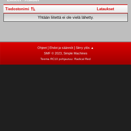
Tiedostonimi
Lataukset
Yhtään liitettä ei ole vielä lähetty.
|
|
Ohjeet
Ehdot ja säännöt
Siirry ylös ▲
,
SMF © 2023
Simple Machines
Teema RC10 pohjautuu:
Radical Red