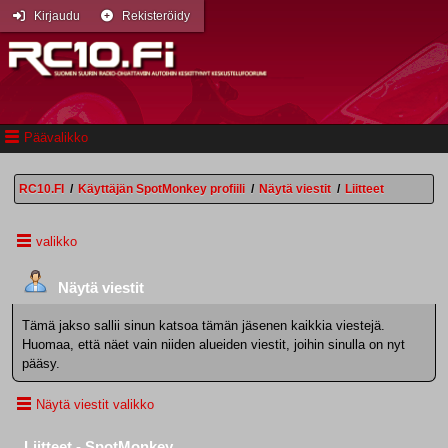
Kirjaudu
Rekisteröidy
Päävalikko
RC10.FI
/
Käyttäjän SpotMonkey profiili
/
Näytä viestit
/
Liitteet
valikko
Näytä viestit
Tämä jakso sallii sinun katsoa tämän jäsenen kaikkia viestejä.
Huomaa, että näet vain niiden alueiden viestit, joihin sinulla on nyt
pääsy.
Näytä viestit valikko
Liitteet - SpotMonkey