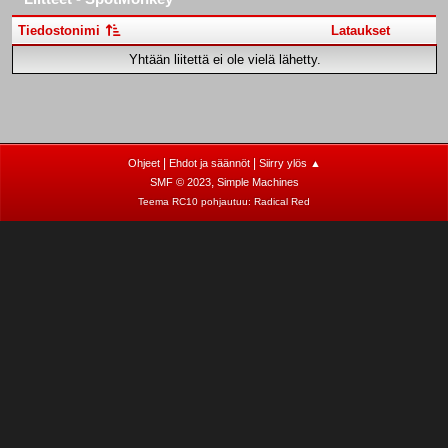
Tiedostonimi
Lataukset
Yhtään liitettä ei ole vielä lähetty.
|
|
Ohjeet
Ehdot ja säännöt
Siirry ylös ▲
,
SMF © 2023
Simple Machines
Teema RC10 pohjautuu:
Radical Red