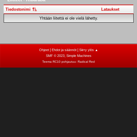
Tiedostonimi
Lataukset
Yhtään liitettä ei ole vielä lähetty.
|
|
Ohjeet
Ehdot ja säännöt
Siirry ylös ▲
,
SMF © 2023
Simple Machines
Teema RC10 pohjautuu:
Radical Red