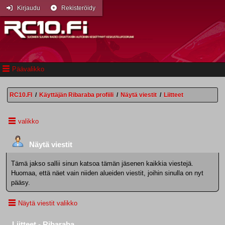
Kirjaudu
Rekisteröidy
Päävalikko
RC10.FI
/
Käyttäjän Ribaraba profiili
/
Näytä viestit
/
Liitteet
valikko
Näytä viestit
Tämä jakso sallii sinun katsoa tämän jäsenen kaikkia viestejä.
Huomaa, että näet vain niiden alueiden viestit, joihin sinulla on nyt
pääsy.
Näytä viestit valikko
Liitteet - Ribaraba