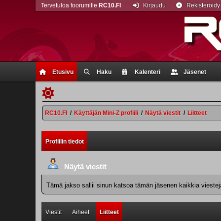
Tervetuloa foorumille
RC10.FI
Kirjaudu
Rekisteröidy
Etusivu
Haku
Kalenteri
Jäsenet
RC10.FI
/
Käyttäjän Mini-Z profiili
/
Näytä viestit
/
Liitteet
Profiilin tiedot
Näytä viestit
Tämä jakso sallii sinun katsoa tämän jäsenen kaikkia viestejä.
Viestit
Aiheet
Liitteet