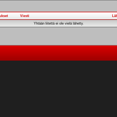
ukset
Viesti
Läh
Yhtään liitettä ei ole vielä lähetty.