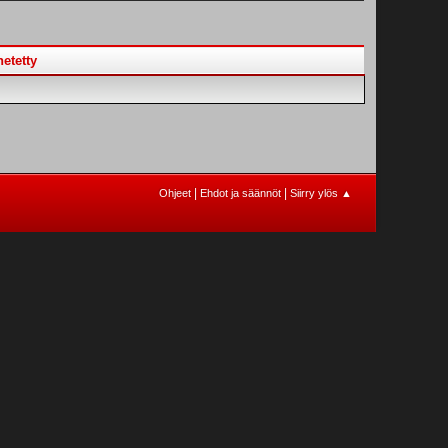
etetty
|
|
Ohjeet
Ehdot ja säännöt
Siirry ylös ▲