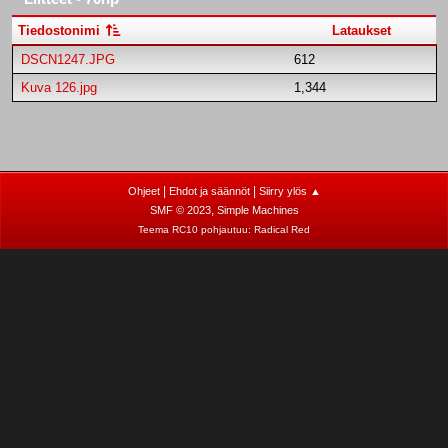
Tiedostonimi
Lataukset
DSCN1247.JPG
612
Kuva 126.jpg
1,344
|
|
Ohjeet
Ehdot ja säännöt
Siirry ylös ▲
,
SMF © 2023
Simple Machines
Teema RC10 pohjautuu:
Radical Red