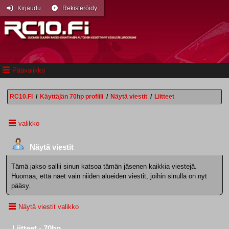
Kirjaudu
Rekisteröidy
Päävalikko
RC10.FI
/
Käyttäjän 70hp profiili
/
Näytä viestit
/
Liitteet
valikko
Näytä viestit
Tämä jakso sallii sinun katsoa tämän jäsenen kaikkia viestejä.
Huomaa, että näet vain niiden alueiden viestit, joihin sinulla on nyt
pääsy.
Näytä viestit valikko
Liitteet - 70hp