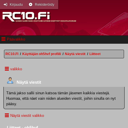
Kirjaudu
Rekisteröidy
Päävalikko
RC10.FI
/
Käyttäjän oh5hvf profiili
/
Näytä viestit
/
Liitteet
valikko
Näytä viestit
Tämä jakso sallii sinun katsoa tämän jäsenen kaikkia viestejä.
Huomaa, että näet vain niiden alueiden viestit, joihin sinulla on nyt
pääsy.
Näytä viestit valikko
Liitteet - oh5hvf