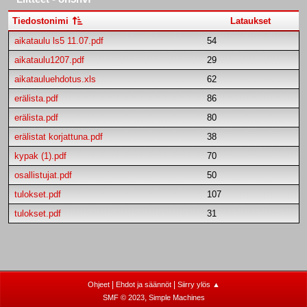
Tiedostonimi
Lataukset
aikataulu ls5 11.07.pdf
54
aikataulu1207.pdf
29
aikatauluehdotus.xls
62
erälista.pdf
86
erälista.pdf
80
erälistat korjattuna.pdf
38
kypak (1).pdf
70
osallistujat.pdf
50
tulokset.pdf
107
tulokset.pdf
31
|
|
Ohjeet
Ehdot ja säännöt
Siirry ylös ▲
,
SMF © 2023
Simple Machines