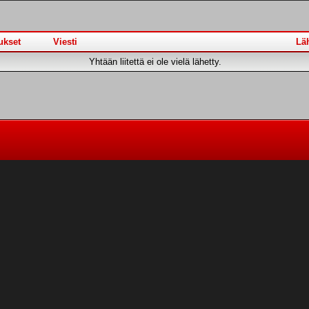
ukset
Viesti
Läh
Yhtään liitettä ei ole vielä lähetty.