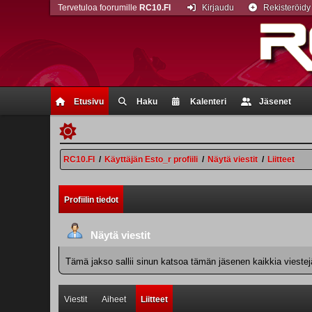
Tervetuloa foorumille
RC10.FI
Kirjaudu
Rekisteröidy
Etusivu
Haku
Kalenteri
Jäsenet
RC10.FI
/
Käyttäjän Esto_r profiili
/
Näytä viestit
/
Liitteet
Profiilin tiedot
Näytä viestit
Tämä jakso sallii sinun katsoa tämän jäsenen kaikkia viestejä.
Viestit
Aiheet
Liitteet