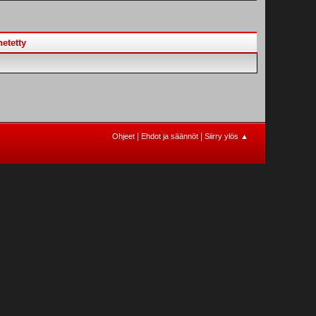
etetty
|
|
Ohjeet
Ehdot ja säännöt
Siirry ylös ▲