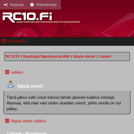
Kirjaudu
Rekisteröidy
Päävalikko
RC10.FI
/
Käyttäjän fbjorkman profiili
/
Näytä viestit
/
Liitteet
valikko
Näytä viestit
Tämä jakso sallii sinun katsoa tämän jäsenen kaikkia viestejä.
Huomaa, että näet vain niiden alueiden viestit, joihin sinulla on nyt
pääsy.
Näytä viestit valikko
Liitteet - fbjorkman