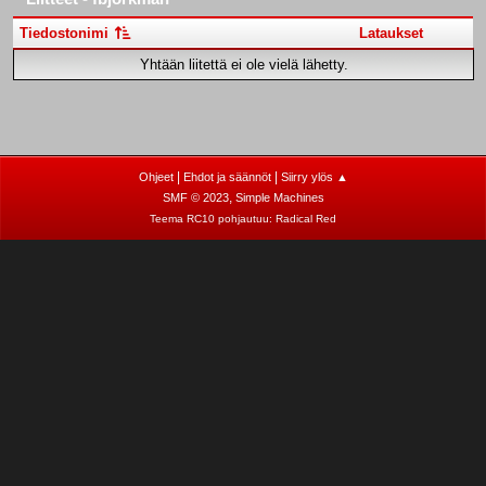
Tiedostonimi
Lataukset
Yhtään liitettä ei ole vielä lähetty.
|
|
Ohjeet
Ehdot ja säännöt
Siirry ylös ▲
,
SMF © 2023
Simple Machines
Teema RC10 pohjautuu:
Radical Red