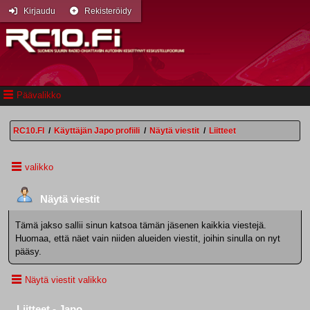
Kirjaudu
Rekisteröidy
Päävalikko
RC10.FI
/
Käyttäjän Japo profiili
/
Näytä viestit
/
Liitteet
valikko
Näytä viestit
Tämä jakso sallii sinun katsoa tämän jäsenen kaikkia viestejä.
Huomaa, että näet vain niiden alueiden viestit, joihin sinulla on nyt
pääsy.
Näytä viestit valikko
Liitteet - Japo