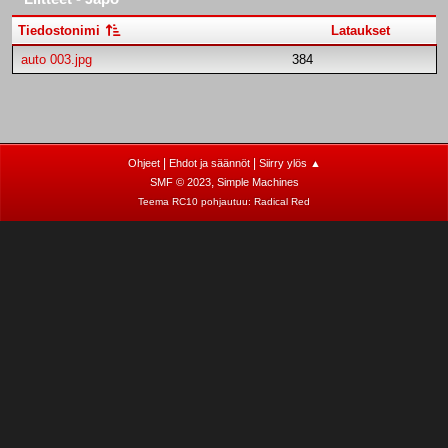
Tiedostonimi
Lataukset
auto 003.jpg
384
|
|
Ohjeet
Ehdot ja säännöt
Siirry ylös ▲
,
SMF © 2023
Simple Machines
Teema RC10 pohjautuu:
Radical Red