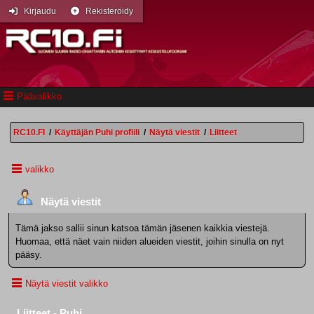
Kirjaudu
Rekisteröidy
Päävalikko
RC10.FI
/
Käyttäjän Puhi profiili
/
Näytä viestit
/
Liitteet
valikko
Näytä viestit
Tämä jakso sallii sinun katsoa tämän jäsenen kaikkia viestejä.
Huomaa, että näet vain niiden alueiden viestit, joihin sinulla on nyt
pääsy.
Näytä viestit valikko
Liitteet - Puhi