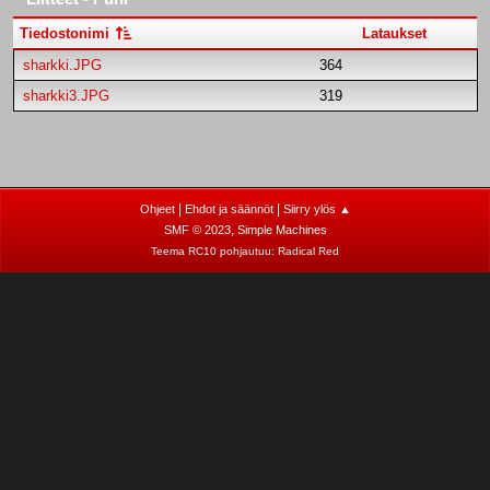
Tiedostonimi
Lataukset
sharkki.JPG
364
sharkki3.JPG
319
|
|
Ohjeet
Ehdot ja säännöt
Siirry ylös ▲
,
SMF © 2023
Simple Machines
Teema RC10 pohjautuu:
Radical Red