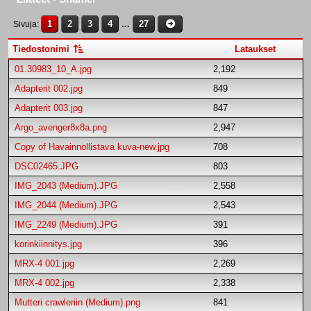
1
2
3
4
...
27
Sivuja
Tiedostonimi
Lataukset
01.30983_10_A.jpg
2,192
Adapterit 002.jpg
849
Adapterit 003.jpg
847
Argo_avenger8x8a.png
2,947
Copy of Havainnollistava kuva-new.jpg
708
DSC02465.JPG
803
IMG_2043 (Medium).JPG
2,558
IMG_2044 (Medium).JPG
2,543
IMG_2249 (Medium).JPG
391
korinkiinnitys.jpg
396
MRX-4 001.jpg
2,269
MRX-4 002.jpg
2,338
Mutteri crawleriin (Medium).png
841