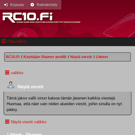
Kirjaudu
Rekisteröidy
Päävalikko
RC10.FI
/
Käyttäjän Shamer profiili
/
Näytä viestit
/
Liitteet
valikko
Näytä viestit
Tämä jakso sallii sinun katsoa tämän jäsenen kaikkia viestejä.
Huomaa, että näet vain niiden alueiden viestit, joihin sinulla on nyt
pääsy.
Näytä viestit valikko
Liitteet - Shamer