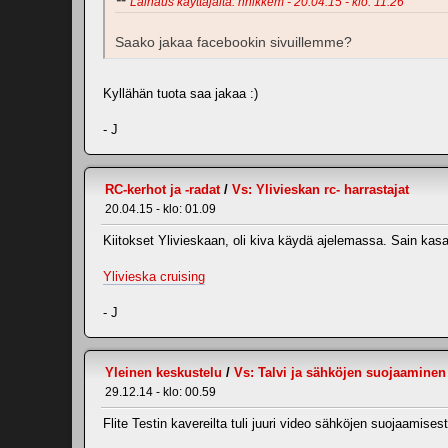
Lainaus käyttäjältä: nnikkem - 20.04.15 - klo: 11.26
Saako jakaa facebookin sivuillemme?
Kyllähän tuota saa jakaa :)
- J
RC-kerhot ja -radat
/
Vs: Ylivieskan rc- harrastajat
20.04.15 - klo: 01.09
Kiitokset Ylivieskaan, oli kiva käydä ajelemassa. Sain kasatt
Ylivieska cruising
- J
Yleinen keskustelu
/
Vs: Talvi ja sähköjen suojaaminen
29.12.14 - klo: 00.59
Flite Testin kavereilta tuli juuri video sähköjen suojaamisest