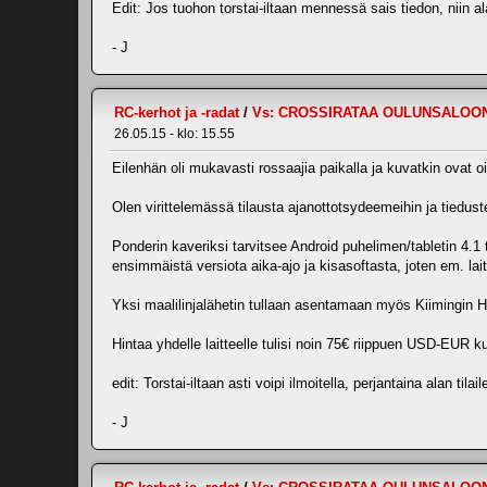
Edit: Jos tuohon torstai-iltaan mennessä sais tiedon, niin al
- J
RC-kerhot ja -radat
/
Vs: CROSSIRATAA OULUNSALOO
26.05.15 - klo: 15.55
Eilenhän oli mukavasti rossaajia paikalla ja kuvatkin ovat o
Olen virittelemässä tilausta ajanottotsydeemeihin ja tiedust
Ponderin kaveriksi tarvitsee Android puhelimen/tabletin 4.1 
ensimmäistä versiota aika-ajo ja kisasoftasta, joten em. lait
Yksi maalilinjalähetin tullaan asentamaan myös Kiimingin H
Hintaa yhdelle laitteelle tulisi noin 75€ riippuen USD-EUR ku
edit: Torstai-iltaan asti voipi ilmoitella, perjantaina alan ti
- J