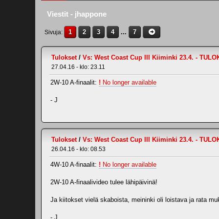
Viestit - jhappone
1
2
3
4
...
7
Sivuja
Tulokset
/
Vs: West Coast Cup III Kiiminki 23.4. - TU
27.04.16 - klo: 23.11
2W-10 A-finaalit:
!
No longer available
- J
Tulokset
/
Vs: West Coast Cup III Kiiminki 23.4. - TU
26.04.16 - klo: 08.53
4W-10 A-finaalit:
!
No longer available
2W-10 A-finaalivideo tulee lähipäivinä!
Ja kiitokset vielä skaboista, meininki oli loistava ja rata m
- J