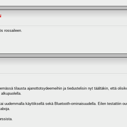
N
ös rossaileen.
ttelemässä tilausta ajanottotsydeemeihin ja tiedustelisin nyt täältäkin, että ol
alkupuolella.
tai uudemmalla käyttiksellä sekä Bluetooth-ominaisuudella. Eilen testattiin ou
kaboja.
rssista.