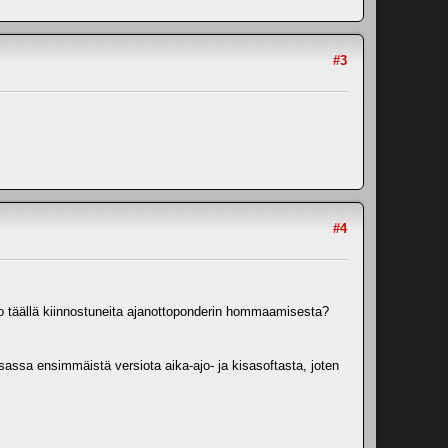
#3
#4
isiko täällä kiinnostuneita ajanottoponderin hommaamisesta?
sassa ensimmäistä versiota aika-ajo- ja kisasoftasta, joten