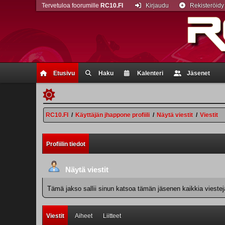
Tervetuloa foorumille
RC10.FI
Kirjaudu
Rekisteröidy
Etusivu
Haku
Kalenteri
Jäsenet
RC10.FI
/
Käyttäjän jhappone profiili
/
Näytä viestit
/
Viestit
Profiilin tiedot
Näytä viestit
Tämä jakso sallii sinun katsoa tämän jäsenen kaikkia viestejä.
Viestit
Aiheet
Liitteet