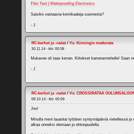
Flite Test | Waterproofing Electronics
Saisiko vastaavia kemikaaleja suomesta?
- J
RC-kerhot ja -radat
/
Vs: Kiimingin mattorata
30.11.14 - klo: 00.58
Mukavee oli taas kerran. Kiitokset kameramiehelle! Saan noi
- J
RC-kerhot ja -radat
/
Vs: CROSSIRATAA OULUNSALOO
08.10.14 - klo: 00.09
Jou!
Minulla meni lauantai tyttären syntymäpäiviä vietellessä ja
alkaa onneksi olemaan jo ehtoopuolella.