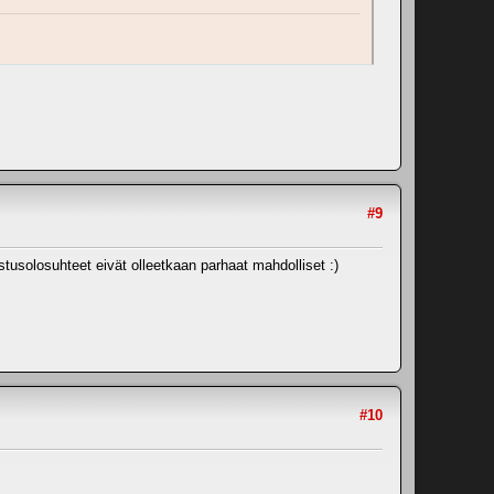
#9
istusolosuhteet eivät olleetkaan parhaat mahdolliset :)
#10