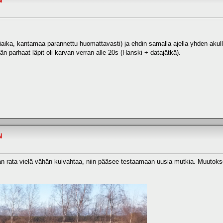
N
iaika, kantamaa parannettu huomattavasti) ja ehdin samalla ajella yhden akul
än parhaat läpit oli karvan verran alle 20s (Hanski + datajätkä).
N
nhan rata vielä vähän kuivahtaa, niin pääsee testaamaan uusia mutkia. Muutokset