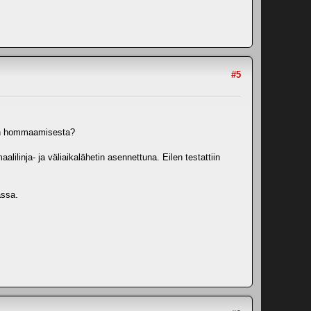
#5
erin hommaamisesta?
ilinja- ja väliaikalähetin asennettuna. Eilen testattiin
assa.