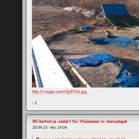
http://i.imgur.com/r3y8YXo.jpg
- J
RC-kerhot ja -radat
/
Vs: Ylivieskan rc- harrastajat
20.04.15 - klo: 14.04