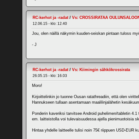
RC-kerhot ja -radat
/
Vs: CROSSIRATAA OULUNSALOO
12.06.15 - klo: 12.40
Jou, olen näillä näkymin kuuden-seiskan pintaan tuloss my
- J
RC-kerhot ja -radat
/
Vs: Kiimingin sähkökrossirata
26.05.15 - klo: 16.03
Moro!
Kirjoittelinkin jo tuonne Ousan ratathreadiin, että olen viri
Hannukseen tullaan asentamaan maalilinjalähetin kesäkuun 
Ponderin kaveriksi tarvitsee Android puhelimen/tabletin 4.1 
em. laitteistolla voi tulevaisuudessa ajella pienimuotoisia s
Hintaa yhdelle laitteelle tulisi noin 75€ riippuen USD-EUR ku