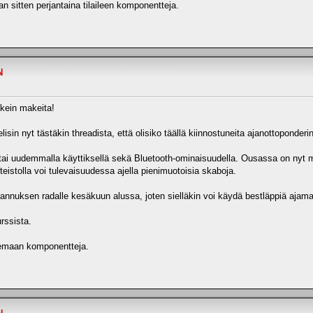
an sitten perjantaina tilaileen komponentteja.
N
ikein makeita!
elisin nyt tästäkin threadista, että olisiko täällä kiinnostuneita ajanottopond
tai uudemmalla käyttiksellä sekä Bluetooth-ominaisuudella. Ousassa on nyt maal
teistolla voi tulevaisuudessa ajella pienimuotoisia skaboja.
annuksen radalle kesäkuun alussa, joten sielläkin voi käydä bestläppiä ajam
rssista.
lailemaan komponentteja.