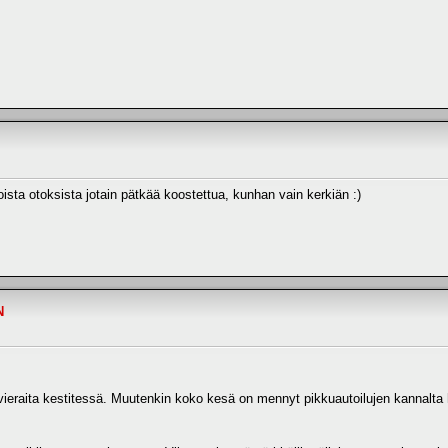
sta otoksista jotain pätkää koostettua, kunhan vain kerkiän :)
N
 vieraita kestitessä. Muutenkin koko kesä on mennyt pikkuautoilujen kannalta 