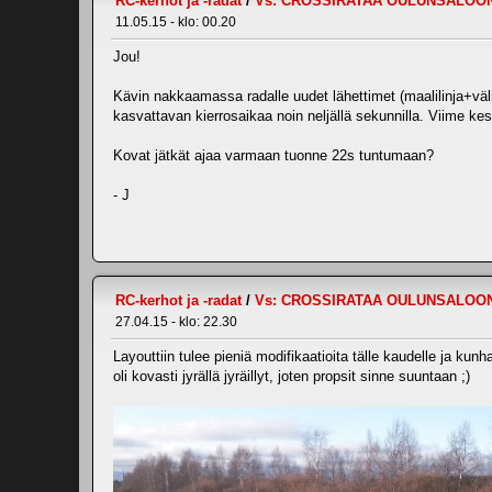
RC-kerhot ja -radat
/
Vs: CROSSIRATAA OULUNSALOO
11.05.15 - klo: 00.20
Jou!
Kävin nakkaamassa radalle uudet lähettimet (maalilinja+väl
kasvattavan kierrosaikaa noin neljällä sekunnilla. Viime kes
Kovat jätkät ajaa varmaan tuonne 22s tuntumaan?
- J
RC-kerhot ja -radat
/
Vs: CROSSIRATAA OULUNSALOO
27.04.15 - klo: 22.30
Layouttiin tulee pieniä modifikaatioita tälle kaudelle ja ku
oli kovasti jyrällä jyräillyt, joten propsit sinne suuntaan ;)