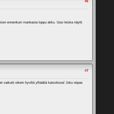
#6
lisen ennenkuin mankasta loppu akku. Uusi leiska näytti
#7
 vaikutti oikein hyviltä ylhäältä katsottuna! Joku reipas