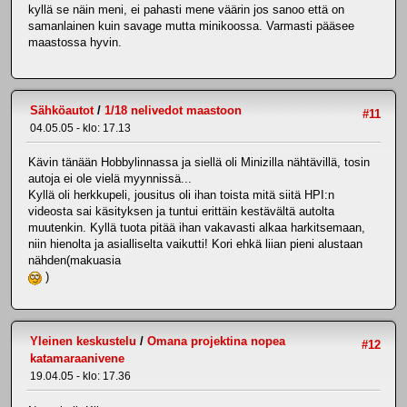
kyllä se näin meni, ei pahasti mene väärin jos sanoo että on
samanlainen kuin savage mutta minikoossa. Varmasti pääsee
maastossa hyvin.
Sähköautot
/
1/18 nelivedot maastoon
#11
04.05.05 - klo: 17.13
Kävin tänään Hobbylinnassa ja siellä oli Minizilla nähtävillä, tosin
autoja ei ole vielä myynnissä...
Kyllä oli herkkupeli, jousitus oli ihan toista mitä siitä HPI:n
videosta sai käsityksen ja tuntui erittäin kestävältä autolta
muutenkin. Kyllä tuota pitää ihan vakavasti alkaa harkitsemaan,
niin hienolta ja asialliselta vaikutti! Kori ehkä liian pieni alustaan
nähden(makuasia
)
Yleinen keskustelu
/
Omana projektina nopea
#12
katamaraanivene
19.04.05 - klo: 17.36