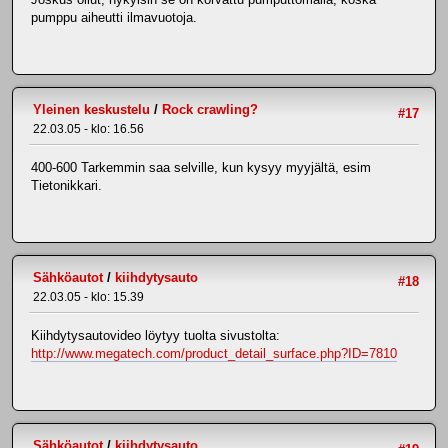
pumppu aiheutti ilmavuotoja.
Yleinen keskustelu
/
Rock crawling?
#17
22.03.05 - klo: 16.56
400-600 Tarkemmin saa selville, kun kysyy myyjältä, esim
Tietonikkari.
Sähköautot
/
kiihdytysauto
#18
22.03.05 - klo: 15.39
Kiihdytysautovideo löytyy tuolta sivustolta:
http://www.megatech.com/product_detail_surface.php?ID=7810
Sähköautot
/
kiihdytysauto