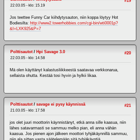
#19
22.03.05 - klo: 15.19
Jos teettee Funny Car kiihdytysauton, niin koppa löytyy Hot
Bodiesilta:
http://www2.towerhobbies.com/cgi-bin/wti0001p?
&I=LXK925&P=7
Polttisautot
/
Hpi Savage 3.0
#20
22.03.05 - klo: 14.58
Mä olen käyttänyt kalastusliikkeestä saatavaa verkkonarua,
sellaista ohutta. Kestää tosi hyvin ja hylkii likaa.
Polttisautot
/
savage ei pysy käynnissä
#21
21.03.05 - klo: 17.58
jos olet juuri moottorin käynnistänyt, etkä anna sille kaasua, niin
lähes satavarmasti se sammuu melko pian, eli anna vähän
kaasua. Jos pienen ajon jälkeen moottori tyhjäkäynnillä sammuu,
niin ala sitten vasta säätelemään sitä tyhjäkäyntiä.