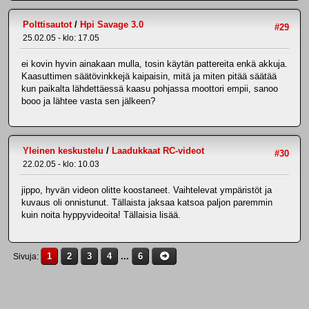
Polttisautot
/
Hpi Savage 3.0
#29
25.02.05 - klo: 17.05
ei kovin hyvin ainakaan mulla, tosin käytän pattereita enkä akkuja.
Kaasuttimen säätövinkkejä kaipaisin, mitä ja miten pitää säätää
kun paikalta lähdettäessä kaasu pohjassa moottori empii, sanoo
booo ja lähtee vasta sen jälkeen?
Yleinen keskustelu
/
Laadukkaat RC-videot
#30
22.02.05 - klo: 10.03
jippo, hyvän videon olitte koostaneet. Vaihtelevat ympäristöt ja
kuvaus oli onnistunut. Tällaista jaksaa katsoa paljon paremmin
kuin noita hyppyvideoita! Tällaisia lisää.
1
2
3
4
...
6
Sivuja