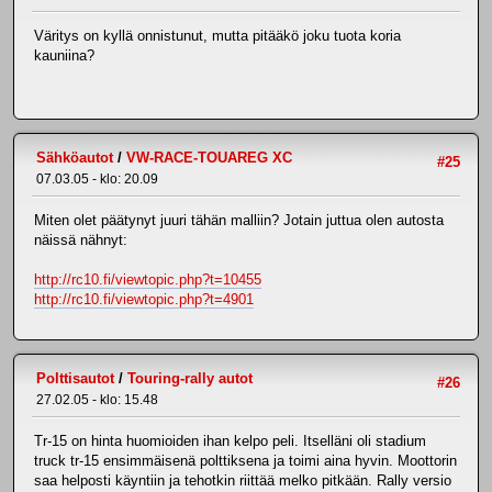
Väritys on kyllä onnistunut, mutta pitääkö joku tuota koria
kauniina?
Sähköautot
/
VW-RACE-TOUAREG XC
#25
07.03.05 - klo: 20.09
Miten olet päätynyt juuri tähän malliin? Jotain juttua olen autosta
näissä nähnyt:
http://rc10.fi/viewtopic.php?t=10455
http://rc10.fi/viewtopic.php?t=4901
Polttisautot
/
Touring-rally autot
#26
27.02.05 - klo: 15.48
Tr-15 on hinta huomioiden ihan kelpo peli. Itselläni oli stadium
truck tr-15 ensimmäisenä polttiksena ja toimi aina hyvin. Moottorin
saa helposti käyntiin ja tehotkin riittää melko pitkään. Rally versio