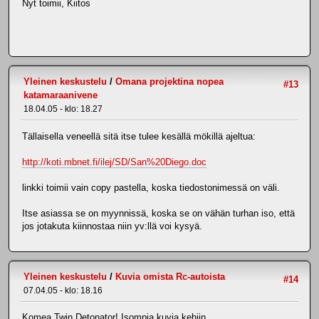
Nyt toimii, Kiitos
Yleinen keskustelu
/
Omana projektina nopea
#13
katamaraanivene
18.04.05 - klo: 18.27
Tällaisella veneellä sitä itse tulee kesällä mökillä ajeltua:
http://koti.mbnet.fi/ilej/SD/San%20Diego.doc
linkki toimii vain copy pastella, koska tiedostonimessä on väli.
Itse asiassa se on myynnissä, koska se on vähän turhan iso, että
jos jotakuta kiinnostaa niin yv:llä voi kysyä.
Yleinen keskustelu
/
Kuvia omista Rc-autoista
#14
07.04.05 - klo: 18.16
Komea Twin Detonator! Isompia kuvia kehiin...