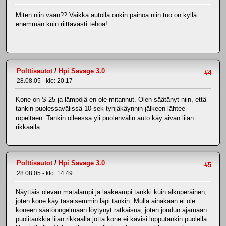
Miten niin vaan?? Vaikka autolla onkin painoa niin tuo on kyllä
enemmän kuin riittävästi tehoa!
Polttisautot
/
Hpi Savage 3.0
#4
28.08.05 - klo: 20.17
Kone on S-25 ja lämpöjä en ole mitannut. Olen säätänyt niin, että
tankin puolessavälissä 10 sek tyhjäkäynnin jälkeen lähtee
röpeltäen. Tankin olleessa yli puolenvälin auto käy aivan liian
rikkaalla.
Polttisautot
/
Hpi Savage 3.0
#5
28.08.05 - klo: 14.49
Näyttäis olevan matalampi ja laakeampi tankki kuin alkuperäinen,
joten kone käy tasaisemmin läpi tankin. Mulla ainakaan ei ole
koneen säätöongelmaan löytynyt ratkaisua, joten joudun ajamaan
puolitankkia liian rikkaalla jotta kone ei kävisi lopputankin puolella