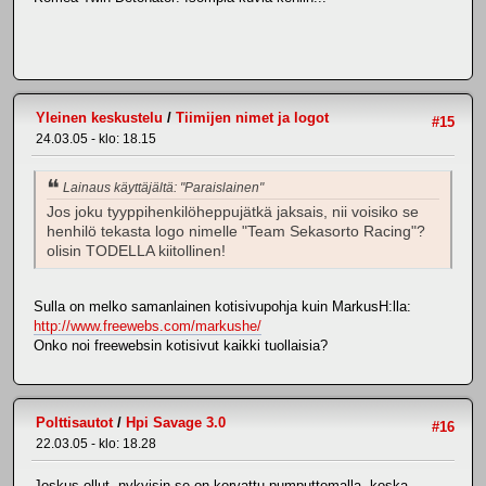
Yleinen keskustelu
/
Tiimijen nimet ja logot
#15
24.03.05 - klo: 18.15
Lainaus käyttäjältä: "Paraislainen"
Jos joku tyyppihenkilöheppujätkä jaksais, nii voisiko se
henhilö tekasta logo nimelle "Team Sekasorto Racing"?
olisin TODELLA kiitollinen!
Sulla on melko samanlainen kotisivupohja kuin MarkusH:lla:
http://www.freewebs.com/markushe/
Onko noi freewebsin kotisivut kaikki tuollaisia?
Polttisautot
/
Hpi Savage 3.0
#16
22.03.05 - klo: 18.28
Joskus ollut, nykyisin se on korvattu pumputtomalla, koska