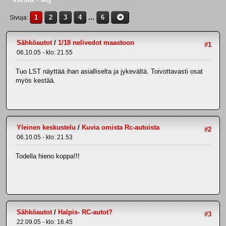
1
2
3
4
...
6
Sivuja
Sähköautot
/
1/18 nelivedot maastoon
#1
06.10.05 - klo: 21.55
Tuo LST näyttää ihan asialliselta ja jykevältä. Toivottavasti osat
myös kestää.
Yleinen keskustelu
/
Kuvia omista Rc-autoista
#2
06.10.05 - klo: 21.53
Todella hieno koppa!!!
Sähköautot
/
Halpis- RC-autot?
#3
22.09.05 - klo: 16.45