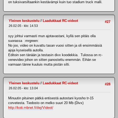
on tuksivarsiltaankin kestävämpi kuin tuo stadium truck malli.
Yleinen keskustelu
/
Laadukkaat RC-videot
#27
26.02.05 - klo: 14.53
syy johtui varmasti mun ajotavastani, kyllä sen pitäis olla
suorassa :mrgreen:
No joo, video on kuvattu tasan vuosi sitten ja oli ensimmäisiä
ajoja kyseisellä autolla.
Editoin sen tänään ja testasin divx koodekkia. Tulossa on rc-
venevideo johon on sitten panostettu enemmän. Eihän se
varmaan tänne kuuluis mutta pistän silti.
Yleinen keskustelu
/
Laadukkaat RC-videot
#28
26.02.05 - klo: 13.04
Minuutin pituinen pätkä entisestä autostani kyosho tr-15
corvetesta. Tiedosto on melko suuri 20 Mb (Divx)
http://koti.mbnet.fi/ilej/Videot/