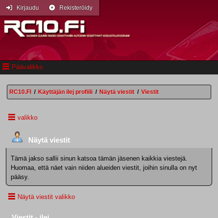
Kirjaudu
Rekisteröidy
Päävalikko
RC10.FI
/
Käyttäjän ilej profiili
/
Näytä viestit
/
Viestit
valikko
Näytä viestit
Tämä jakso sallii sinun katsoa tämän jäsenen kaikkia viestejä.
Huomaa, että näet vain niiden alueiden viestit, joihin sinulla on nyt
pääsy.
Näytä viestit valikko
Viestit - ilej