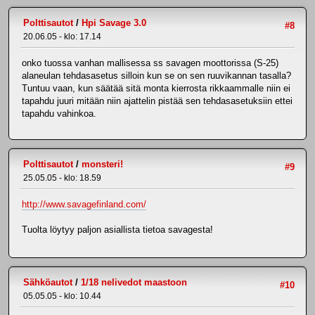
Polttisautot
/
Hpi Savage 3.0
#8
20.06.05 - klo: 17.14
onko tuossa vanhan mallisessa ss savagen moottorissa (S-25)
alaneulan tehdasasetus silloin kun se on sen ruuvikannan tasalla?
Tuntuu vaan, kun säätää sitä monta kierrosta rikkaammalle niin ei
tapahdu juuri mitään niin ajattelin pistää sen tehdasasetuksiin ettei
tapahdu vahinkoa.
Polttisautot
/
monsteri!
#9
25.05.05 - klo: 18.59
http://www.savagefinland.com/
Tuolta löytyy paljon asiallista tietoa savagesta!
Sähköautot
/
1/18 nelivedot maastoon
#10
05.05.05 - klo: 10.44