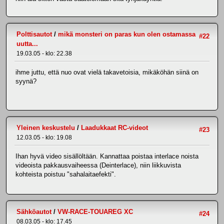
Polttisautot
/
mikä monsteri on paras kun olen ostamassa
#22
uutta...
19.03.05 - klo: 22.38
ihme juttu, että nuo ovat vielä takavetoisia, mikäköhän siinä on
syynä?
Yleinen keskustelu
/
Laadukkaat RC-videot
#23
12.03.05 - klo: 19.08
Ihan hyvä video sisällöltään. Kannattaa poistaa interlace noista
videoista pakkausvaiheessa (Deinterlace), niin liikkuvista
kohteista poistuu "sahalaitaefekti".
Sähköautot
/
VW-RACE-TOUAREG XC
#24
08.03.05 - klo: 17.45