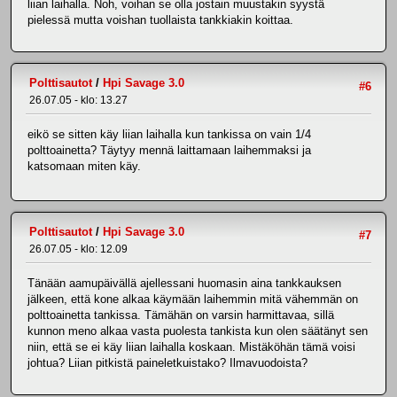
liian laihalla. Noh, voihan se olla jostain muustakin syystä
pielessä mutta voishan tuollaista tankkiakin koittaa.
Polttisautot
/
Hpi Savage 3.0
#6
26.07.05 - klo: 13.27
eikö se sitten käy liian laihalla kun tankissa on vain 1/4
polttoainetta? Täytyy mennä laittamaan laihemmaksi ja
katsomaan miten käy.
Polttisautot
/
Hpi Savage 3.0
#7
26.07.05 - klo: 12.09
Tänään aamupäivällä ajellessani huomasin aina tankkauksen
jälkeen, että kone alkaa käymään laihemmin mitä vähemmän on
polttoainetta tankissa. Tämähän on varsin harmittavaa, sillä
kunnon meno alkaa vasta puolesta tankista kun olen säätänyt sen
niin, että se ei käy liian laihalla koskaan. Mistäköhän tämä voisi
johtua? Liian pitkistä paineletkuistako? Ilmavuodoista?