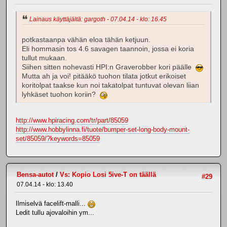
Lainaus käyttäjältä: gargoth - 07.04.14 - klo: 16.45
potkastaanpa vähän eloa tähän ketjuun.
Eli hommasin tos 4.6 savagen taannoin, jossa ei koria
tullut mukaan.
Siihen sitten nohevasti HPI:n Graverobber kori päälle
Mutta ah ja voi! pitääkö tuohon tilata jotkut erikoiset
koritolpat taakse kun noi takatolpat tuntuvat olevan liian
lyhkäset tuohon koriin?
http://www.hpiracing.com/tr/part/85059
http://www.hobbylinna.fi/tuote/bumper-set-long-body-mount-
set/85059/?keywords=85059
Bensa-autot
/
Vs: Kopio Losi 5ive-T on täällä
#29
07.04.14 - klo: 13.40
Ilmiselvä facelift-malli...
Ledit tullu ajovaloihin ym...