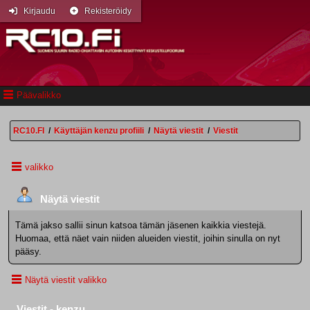
Kirjaudu
Rekisteröidy
Päävalikko
RC10.FI
/
Käyttäjän kenzu profiili
/
Näytä viestit
/
Viestit
valikko
Näytä viestit
Tämä jakso sallii sinun katsoa tämän jäsenen kaikkia viestejä.
Huomaa, että näet vain niiden alueiden viestit, joihin sinulla on nyt
pääsy.
Näytä viestit valikko
Viestit - kenzu