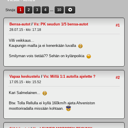
1
2
3
4
...
10
Sivuja
Bensa-autot
/
Vs: PK seudun 1/5 bensa-autot
#1
28.07.15 - klo: 17.18
Villi veikkaus...
Kaupungin mailla ja ei kenenkään luvalla
Smilyman vois tietää?? Sehän on kylänpoikia
Vapaa keskustelu
/
Vs: Millä 1:1 autolla ajelette ?
#2
17.05.15 - klo: 15.52
Kari Salmelainen...
Btw. Tolla Rellulla ei kyllä 160km/h ajeta Ahveniston
moottoriradalla missään kohtaan.