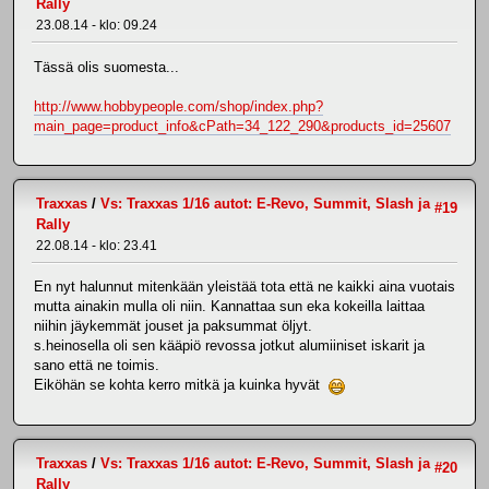
Rally
23.08.14 - klo: 09.24
Tässä olis suomesta...
http://www.hobbypeople.com/shop/index.php?
main_page=product_info&cPath=34_122_290&products_id=25607
Traxxas
/
Vs: Traxxas 1/16 autot: E-Revo, Summit, Slash ja
#19
Rally
22.08.14 - klo: 23.41
En nyt halunnut mitenkään yleistää tota että ne kaikki aina vuotais
mutta ainakin mulla oli niin. Kannattaa sun eka kokeilla laittaa
niihin jäykemmät jouset ja paksummat öljyt.
s.heinosella oli sen kääpiö revossa jotkut alumiiniset iskarit ja
sano että ne toimis.
Eiköhän se kohta kerro mitkä ja kuinka hyvät
Traxxas
/
Vs: Traxxas 1/16 autot: E-Revo, Summit, Slash ja
#20
Rally