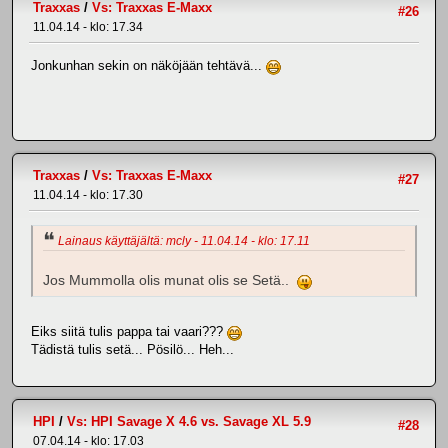
Traxxas
/
Vs: Traxxas E-Maxx
#26
11.04.14 - klo: 17.34
Jonkunhan sekin on näköjään tehtävä...
Traxxas
/
Vs: Traxxas E-Maxx
#27
11.04.14 - klo: 17.30
Lainaus käyttäjältä: mcly - 11.04.14 - klo: 17.11
Jos Mummolla olis munat olis se Setä..
Eiks siitä tulis pappa tai vaari???
Tädistä tulis setä... Pösilö... Heh...
HPI
/
Vs: HPI Savage X 4.6 vs. Savage XL 5.9
#28
07.04.14 - klo: 17.03