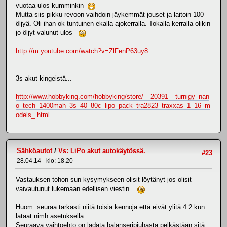
vuotaa ulos kumminkin
Mutta siis pikku revoon vaihdoin jäykemmät jouset ja laitoin 100
öljyä. Oli ihan ok tuntuinen ekalla ajokerralla. Tokalla kerralla olikin
jo öljyt valunut ulos
http://m.youtube.com/watch?v=ZlFenP63uy8
3s akut kingeistä...
http://www.hobbyking.com/hobbyking/store/__20391__turnigy_nan
o_tech_1400mah_3s_40_80c_lipo_pack_tra2823_traxxas_1_16_m
odels_.html
Sähköautot
/
Vs: LiPo akut autokäytössä.
#23
28.04.14 - klo: 18.20
Vastauksen tohon sun kysymykseen olisit löytänyt jos olisit
vaivautunut lukemaan edellisen viestin...
Huom. seuraa tarkasti niitä toisia kennoja että eivät ylitä 4.2 kun
lataat nimh asetuksella.
Seuraava vaihtoehto on ladata balanseripiuhasta pelkästään sitä