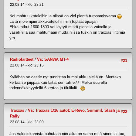
22.08.14 - klo: 23.21
Noi mahtuu koteloihin ja niissä on viel pientä turpoamisvaraa
Laita molempiin akkukoteloihin niin tuplaat ajoajan.
Ehkä jotkut 1600-1800 voi löytyä mitkä pienellä vaivalla ja
vaseliinilla saa mahtumaan mutta niissä tuskin on traxxas liittimiä
ym.
Radiolaitteet
/
Vs: SANWA MT-4
#21
22.08.14 - klo: 23.15
Kyllähän se castle nyt tunnistaa kumpi akku siellä on. Montako
kertaa se piippaa kuu laitat sen tulille?? Melko suurella
todennäköisyydellä 6 kertaa ja tilulilulii
Traxxas
/
Vs: Traxxas 1/16 autot: E-Revo, Summit, Slash ja
#22
Rally
22.08.14 - klo: 23.00
Jos vakioiskareista puhutaan niin aika on sama mitä sinne laittaa,