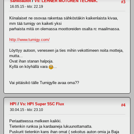
Sähköautot
/
Vs: LEHNER MOTOREN TECHNIK.
#3
16.05.15 - klo: 22.19
Kiinalaiset ne osovaa rakentaa sähköstäkin kaikenlaista kivaa,
mm tää turnigy on kaiketi yksi
parhaista mitä on olemassa moottoreiden osalta rc maailmassa.
http://www.turnigy.com/
Löyttyy autoon, veneseen ja ties mihin vekottimeen noita motteja,
mutta...
Ovat ihan stanan halpoja.
Kyllä on köyhällä vara
...
Vai pitäisikö tälle Turnigylle avaa oma??
HPI
/
Vs: HPI Super 5SC Flux
#4
30.04.15 - klo: 23.10
Periaatteessa melkeen kaikki.
Tietenkin runkoa ja kardaaneja lukuunottamatta.
Puskurit tietenkin kans ihan omat ( sekoitus auton omia ja Baja