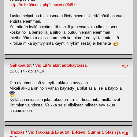
http://rc10.fi/index.php?topic=77649.0
Tuskin helpottuu toi ajoseuran löytyminen sillä että näitä on vaan
entistä enemmän.
Ymmärrän kyllä pointin että sähkö ja bensa vois olla erikseen
koska noilla bensoilla ja nitroilla joutuu hieman enemmän
miettimään tota ajopaikkaa metelin takia. ( en nyt tarkoita sitä
kiroilua mikä syntyy siitä käyntiin rykimisestä) ei herneitä
Sähköautot
/
Vs: LiPo akut autokäytössä.
#17
23.08.14 - klo: 14.14
Ota nyt ihmeessä yhteyttä akkujen myyjään.
Mikäli akkuja on noin vähän käytetty ja ollut asiallisella käytöllä
Kyllähän noissakin joku takuu on. En sit tiedä mitä mieltä ovat
liittimien vaihdosta. Vaikka se ei olisikaan mikään syy akun
hajoamiseen.
Traxxas
/
Vs: Traxxas 1/16 autot: E-Revo, Summit, Slash ja
#18