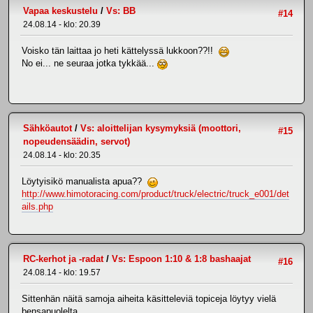
Vapaa keskustelu
/
Vs: BB
#14
24.08.14 - klo: 20.39
Voisko tän laittaa jo heti kättelyssä lukkoon??!!
No ei... ne seuraa jotka tykkää...
Sähköautot
/
Vs: aloittelijan kysymyksiä (moottori,
#15
nopeudensäädin, servot)
24.08.14 - klo: 20.35
Löytyisikö manualista apua??
http://www.himotoracing.com/product/truck/electric/truck_e001/det
ails.php
RC-kerhot ja -radat
/
Vs: Espoon 1:10 & 1:8 bashaajat
#16
24.08.14 - klo: 19.57
Sittenhän näitä samoja aiheita käsitteleviä topiceja löytyy vielä
bensapuolelta.