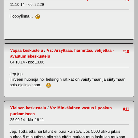
11.10.14 - klo: 22.29
Hobbylinna...
Vapaa keskustelu
/
Vs: Ärsyttäää, harmittaa, vehjettää -
#10
avautumiskeskustelu
04.10.14 - klo: 13.06
Jep jep.
Hirveen huonoja noi helsingin ratikat on väistymään ja siirtymään
pois ajolinjoiltaan...
Yleinen keskustelu
/
Vs: Minkälainen vastus lipoakun
#11
purkamiseen
25.09.14 - klo: 19.11
Jep. Totta että noi laturit ei pura kuin 3A. Jos 5500 akku pitäis
purkaa 8 minuutissa niin sitä pitäis purkaa mun laskujen mukaan