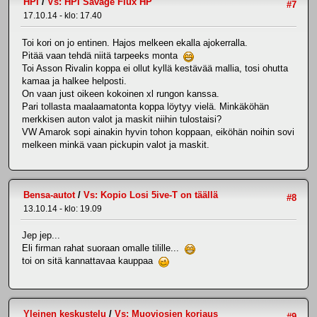
HPI
/
Vs: HPI Savage Flux HP
#7
17.10.14 - klo: 17.40
Toi kori on jo entinen. Hajos melkeen ekalla ajokerralla.
Pitää vaan tehdä niitä tarpeeks monta
Toi Asson Rivalin koppa ei ollut kyllä kestävää mallia, tosi ohutta
kamaa ja halkee helposti.
On vaan just oikeen kokoinen xl rungon kanssa.
Pari tollasta maalaamatonta koppa löytyy vielä. Minkäköhän
merkkisen auton valot ja maskit niihin tulostaisi?
VW Amarok sopi ainakin hyvin tohon koppaan, eiköhän noihin sovi
melkeen minkä vaan pickupin valot ja maskit.
Bensa-autot
/
Vs: Kopio Losi 5ive-T on täällä
#8
13.10.14 - klo: 19.09
Jep jep...
Eli firman rahat suoraan omalle tilille...
toi on sitä kannattavaa kauppaa
Yleinen keskustelu
/
Vs: Muoviosien korjaus
#9