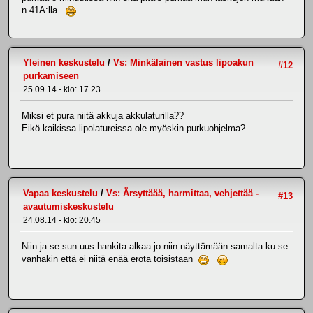
n.41A:lla.
Yleinen keskustelu
/
Vs: Minkälainen vastus lipoakun
#12
purkamiseen
25.09.14 - klo: 17.23
Miksi et pura niitä akkuja akkulaturilla??
Eikö kaikissa lipolatureissa ole myöskin purkuohjelma?
Vapaa keskustelu
/
Vs: Ärsyttäää, harmittaa, vehjettää -
#13
avautumiskeskustelu
24.08.14 - klo: 20.45
Niin ja se sun uus hankita alkaa jo niin näyttämään samalta ku se
vanhakin että ei niitä enää erota toisistaan