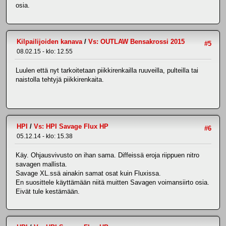
osia.
Kilpailijoiden kanava
/
Vs: OUTLAW Bensakrossi 2015
#5
08.02.15 - klo: 12.55
Luulen että nyt tarkoitetaan piikkirenkailla ruuveilla, pulteilla tai
naistolla tehtyjä piikkirenkaita.
HPI
/
Vs: HPI Savage Flux HP
#6
05.12.14 - klo: 15.38
Käy. Ohjausvivusto on ihan sama. Diffeissä eroja riippuen nitro
savagen mallista.
Savage XL.ssä ainakin samat osat kuin Fluxissa.
En suosittele käyttämään niitä muitten Savagen voimansiirto osia.
Eivät tule kestämään.