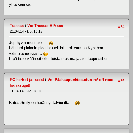
yhtä kennoa.
Traxxas
/
Vs: Traxxas E-Maxx
#24
21.04.14 - klo: 13.17
Jep hyvin meni ajot...
Lähti toi pinionin pidätinruuvii irti... oli varman Kyoshon
valmistama ruuvi...
Eipä tietenkään sit ollut toista mukana ja ajot loppu siihen.
RC-kerhot ja -radat
/
Vs: Pääkaupunkiseudun rc/ off-road -
#25
harrastajat!
11.04.14 - klo: 18.16
Katos Smily on herännyt talviunilta...