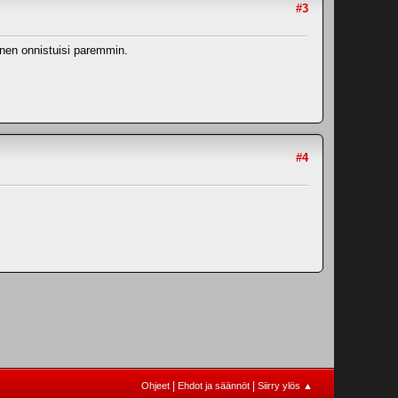
#3
inen onnistuisi paremmin.
#4
|
|
Ohjeet
Ehdot ja säännöt
Siirry ylös ▲