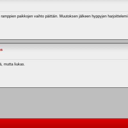
n ramppien paikkojen vaihto päittäin. Muutoksen jälkeen hyppyjen harjoittelem
us
, mutta liukas.