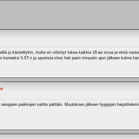
ä jo käsiteltykin, mutta en viitsinyt lukea kaikkia 18:aa sivua ja etsiä vastau
doin koneeksi 5.5T:n ja spurrista irtosi heti parin minuutin ajon jälkeen kol
us
n ramppien paikkojen vaihto päittäin. Muutoksen jälkeen hyppyjen harjoittelem