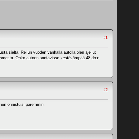
#1
sta sieltä. Reilun vuoden vanhalla autolla olen ajellut
me hammasta. Onko autoon saatavissa kestävämpää 48 dp:n
#2
inen onnistuisi paremmin.