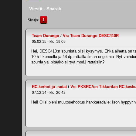
Viestit - Scarab
1
Sivuja
Team Durango
/
Vs: Team Durango DESC410R
05.02.15 - klo: 19.09
Hei, DESC410:n spurrista olisi kysymys. Ehkä aihetta on tääll
10.5T koneella ja 48 dp rattailla ilman ongelmia. Nyt vaih
spurria vai pitääkö siirtyä mod1 rattaisiin?
RC-kerhot ja -radat
/
Vs: PKSRCA:n Tikkurilan RC-kesk
07.12.14 - klo: 20.42
Hei! Olisi pieni muutosehdotus harkkaradalle: Ison hyppyri