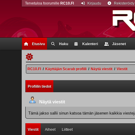
Tervetuloa foorumille
RC10.FI
Kirjaudu
Rekisteröidy
Etusivu
Haku
Kalenteri
Jäsenet
RC10.FI
/
Käyttäjän Scarab profiili
/
Näytä viestit
/
Viestit
Profiilin tiedot
Näytä viestit
Tämä jakso sallii sinun katsoa tämän jäsenen kaikkia viestejä.
Viestit
Aiheet
Liitteet