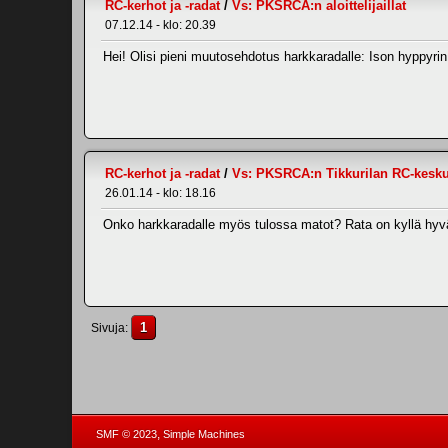
RC-kerhot ja -radat
/
Vs: PKSRCA:n aloittelijaillat
07.12.14 - klo: 20.39
Hei! Olisi pieni muutosehdotus harkkaradalle: Ison hyppyri
RC-kerhot ja -radat
/
Vs: PKSRCA:n Tikkurilan RC-kesk
26.01.14 - klo: 18.16
Onko harkkaradalle myös tulossa matot? Rata on kyllä hyvä
1
Sivuja
,
SMF © 2023
Simple Machines