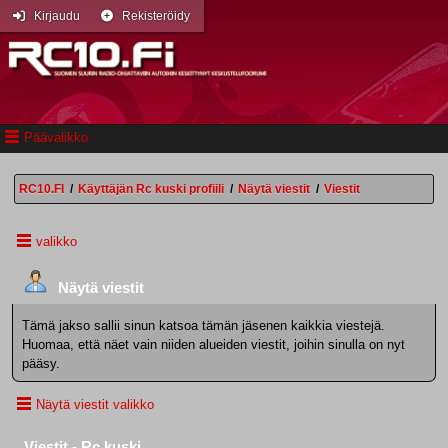
Kirjaudu
Rekisteröidy
Päävalikko
RC10.FI
/
Käyttäjän Rc kuski profiili
/
Näytä viestit
/
Viestit
valikko
Näytä viestit
Tämä jakso sallii sinun katsoa tämän jäsenen kaikkia viestejä.
Huomaa, että näet vain niiden alueiden viestit, joihin sinulla on nyt
pääsy.
Näytä viestit valikko
Viestit - Rc kuski