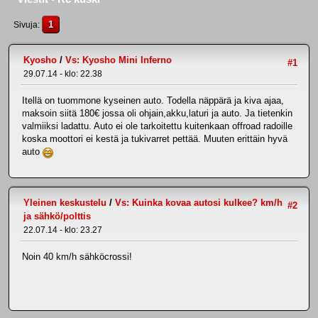
1
Sivuja
Kyosho
/
Vs: Kyosho Mini Inferno
#1
29.07.14 - klo: 22.38
Itellä on tuommone kyseinen auto. Todella näppärä ja kiva ajaa,
maksoin siitä 180€ jossa oli ohjain,akku,laturi ja auto. Ja tietenkin
valmiiksi ladattu. Auto ei ole tarkoitettu kuitenkaan offroad radoille
koska moottori ei kestä ja tukivarret pettää. Muuten erittäin hyvä
auto
Yleinen keskustelu
/
Vs: Kuinka kovaa autosi kulkee? km/h
#2
ja sähkö/polttis
22.07.14 - klo: 23.27
Noin 40 km/h sähköcrossi!