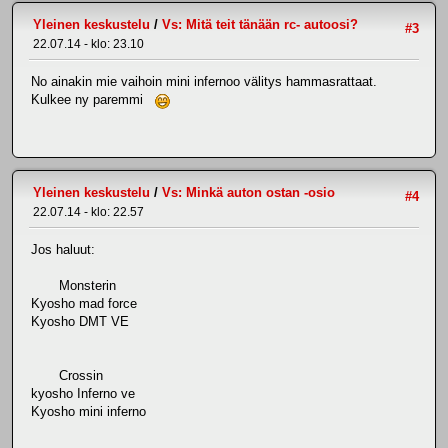
Yleinen keskustelu
/
Vs: Mitä teit tänään rc- autoosi?
#3
22.07.14 - klo: 23.10
No ainakin mie vaihoin mini infernoo välitys hammasrattaat.
Kulkee ny paremmi
Yleinen keskustelu
/
Vs: Minkä auton ostan -osio
#4
22.07.14 - klo: 22.57
Jos haluut:
Monsterin
Kyosho mad force
Kyosho DMT VE
Crossin
kyosho Inferno ve
Kyosho mini inferno