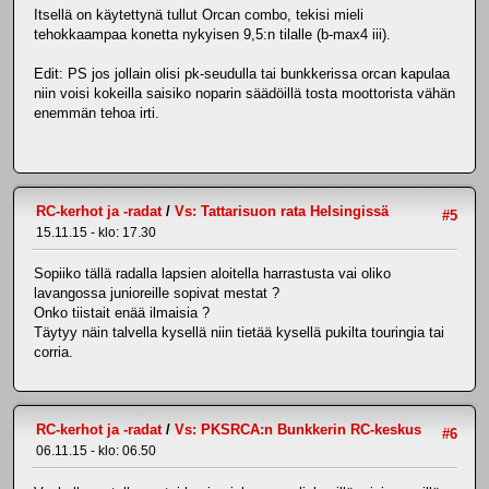
Itsellä on käytettynä tullut Orcan combo, tekisi mieli
tehokkaampaa konetta nykyisen 9,5:n tilalle (b-max4 iii).
Edit: PS jos jollain olisi pk-seudulla tai bunkkerissa orcan kapulaa
niin voisi kokeilla saisiko noparin säädöillä tosta moottorista vähän
enemmän tehoa irti.
RC-kerhot ja -radat
/
Vs: Tattarisuon rata Helsingissä
#5
15.11.15 - klo: 17.30
Sopiiko tällä radalla lapsien aloitella harrastusta vai oliko
lavangossa junioreille sopivat mestat ?
Onko tiistait enää ilmaisia ?
Täytyy näin talvella kysellä niin tietää kysellä pukilta touringia tai
corria.
RC-kerhot ja -radat
/
Vs: PKSRCA:n Bunkkerin RC-keskus
#6
06.11.15 - klo: 06.50