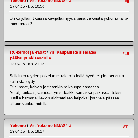
Yokomo
/
Vs: Yokomo BMAX4 3
#9
17.04.15 - klo: 10.56
Oisko jollain tiksissä kävijällä myydä paria valkoista yokomo tai b-
max tarraa ?
RC-kerhot ja -radat
/
Vs: Kaupallista sisärataa
#10
pääkaupunkiseudulle
13.04.15 - klo: 21.13
Sellainen täyden palvelun rc talo olis kyllä hyvä, ei pks seudulta
sellaista löydy.
Olisi radat, kahvio ja tietenkin rc-kauppa samassa.
Autot, renkaat, varaosat yms. kaikki samassa paikassa, tekisi
uusille harrastajillekkin aloittamisen helpoksi jos vielä pääsee
alkuun vuokra-autolla.
Yokomo
/
Vs: Yokomo BMAX4 3
#11
13.04.15 - klo: 19.17