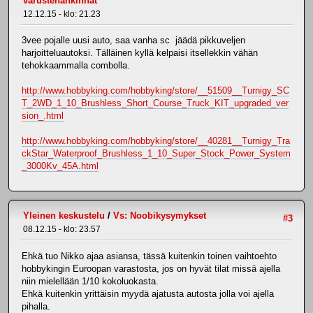
varustehankinnat
12.12.15 - klo: 21.23
3vee pojalle uusi auto, saa vanha sc jäädä pikkuveljen
harjoitteluautoksi. Tälläinen kyllä kelpaisi itsellekkin vähän
tehokkaammalla combolla.
http://www.hobbyking.com/hobbyking/store/__51509__Turnigy_SC
T_2WD_1_10_Brushless_Short_Course_Truck_KIT_upgraded_ver
sion_.html
http://www.hobbyking.com/hobbyking/store/__40281__Turnigy_Tra
ckStar_Waterproof_Brushless_1_10_Super_Stock_Power_System
_3000Kv_45A.html
Yleinen keskustelu
/
Vs: Noobikysymykset
#3
08.12.15 - klo: 23.57
Ehkä tuo Nikko ajaa asiansa, tässä kuitenkin toinen vaihtoehto
hobbykingin Euroopan varastosta, jos on hyvät tilat missä ajella
niin mielellään 1/10 kokoluokasta.
Ehkä kuitenkin yrittäisin myydä ajatusta autosta jolla voi ajella
pihalla.