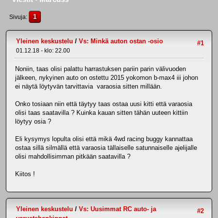
1
Sivuja
Yleinen keskustelu
/
Vs: Minkä auton ostan -osio
#1
01.12.18 - klo: 22.00
Noniin, taas olisi palattu harrastuksen pariin parin välivuoden
jälkeen, nykyinen auto on ostettu 2015 yokomon b-max4 iii johon
ei näytä löytyvän tarvittavia varaosia sitten millään.
Onko tosiaan niin että täytyy taas ostaa uusi kitti että varaosia
olisi taas saatavilla ? Kuinka kauan sitten tähän uuteen kittiin
löytyy osia ?
Eli kysymys lopulta olisi että mikä 4wd racing buggy kannattaa
ostaa sillä silmällä että varaosia tällaiselle satunnaiselle ajelijalle
olisi mahdollisimman pitkään saatavilla ?
Kiitos !
Yleinen keskustelu
/
Vs: Uusimmat RC auto- ja
#2