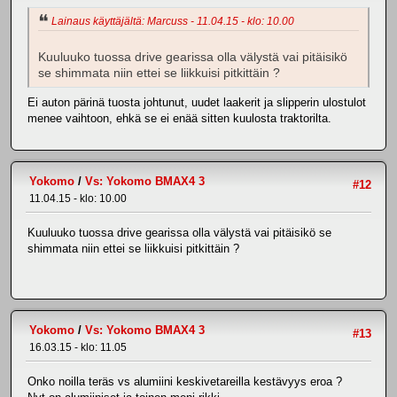
Lainaus käyttäjältä: Marcuss - 11.04.15 - klo: 10.00
Kuuluuko tuossa drive gearissa olla välystä vai pitäisikö
se shimmata niin ettei se liikkuisi pitkittäin ?
Ei auton pärinä tuosta johtunut, uudet laakerit ja slipperin ulostulot
menee vaihtoon, ehkä se ei enää sitten kuulosta traktorilta.
Yokomo
/
Vs: Yokomo BMAX4 3
#12
11.04.15 - klo: 10.00
Kuuluuko tuossa drive gearissa olla välystä vai pitäisikö se
shimmata niin ettei se liikkuisi pitkittäin ?
Yokomo
/
Vs: Yokomo BMAX4 3
#13
16.03.15 - klo: 11.05
Onko noilla teräs vs alumiini keskivetareilla kestävyys eroa ?