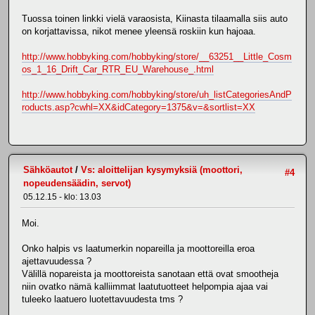
Tuossa toinen linkki vielä varaosista, Kiinasta tilaamalla siis auto
on korjattavissa, nikot menee yleensä roskiin kun hajoaa.
http://www.hobbyking.com/hobbyking/store/__63251__Little_Cosm
os_1_16_Drift_Car_RTR_EU_Warehouse_.html
http://www.hobbyking.com/hobbyking/store/uh_listCategoriesAndP
roducts.asp?cwhl=XX&idCategory=1375&v=&sortlist=XX
Sähköautot
/
Vs: aloittelijan kysymyksiä (moottori,
#4
nopeudensäädin, servot)
05.12.15 - klo: 13.03
Moi.
Onko halpis vs laatumerkin nopareilla ja moottoreilla eroa
ajettavuudessa ?
Välillä nopareista ja moottoreista sanotaan että ovat smootheja
niin ovatko nämä kalliimmat laatutuotteet helpompia ajaa vai
tuleeko laatuero luotettavuudesta tms ?