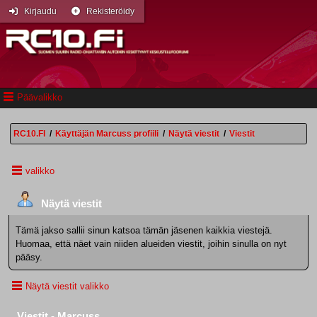
Kirjaudu
Rekisteröidy
Päävalikko
RC10.FI
/
Käyttäjän Marcuss profiili
/
Näytä viestit
/
Viestit
valikko
Näytä viestit
Tämä jakso sallii sinun katsoa tämän jäsenen kaikkia viestejä.
Huomaa, että näet vain niiden alueiden viestit, joihin sinulla on nyt
pääsy.
Näytä viestit valikko
Viestit - Marcuss