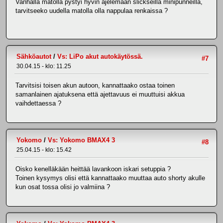
Vanhalla matolla pystyi hyvin ajelemaan slickseillä minipunneillä,
tarvitseeko uudella matolla olla nappulaa renkaissa ?
Sähköautot
/
Vs: LiPo akut autokäytössä.
#7
30.04.15 - klo: 11.25
Tarvitsisi toisen akun autoon, kannattaako ostaa toinen
samanlainen ajatuksena että ajettavuus ei muuttuisi akkua
vaihdettaessa ?
Yokomo
/
Vs: Yokomo BMAX4 3
#8
25.04.15 - klo: 15.42
Oisko kenelläkään heittää lavankoon iskari setuppia ?
Toinen kysymys olisi että kannattaako muuttaa auto shorty akulle
kun osat tossa olisi jo valmiina ?