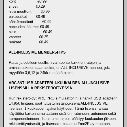
korit €0.99
siivet €0.29
nitro moottorit €0.99
pakoputket €0.49
sähkömoottorit €0.99
nopeudensäätimet €0.49
akut €0.49
vanteet €0.35
renkaat €0.49
ALL-INCLUSIVE MEMBERSHIPS
Paras ja edelleen edullisin vaihtoehto kaikkien ratojen ja
ominaisuuksien saamiseksi, on ALL-INCLUSIVE lisenssi, jota
myydään 3,6,12 ja 24kk:n määrä ajaksi.
VRC-3NT USB ADAPTERI 1-KUUKAUDEN ALL-INCLUSIVE
LISENSSILLÄ REKISTERÖITYESSÄ
Kun rekisteröidyt VRC PRO simulaattoriin ja hankit USB adapterin
14.95€ hintaan, saat tutustumistarjouksena ALL-INCLUSIVE
lisenssin 1 kuukauden ajaksi käyttöösi. Tämä lisenssi antaa
käyttöösi kaiken simulaattorin sisällön, ratoineen, autoineen sekä
komponentteineen. Tutustumistarjous päättyy kuukauden jälkeen
rekisteröitymisestä, ja lisenssisi palautuu Free2Play muotoon,