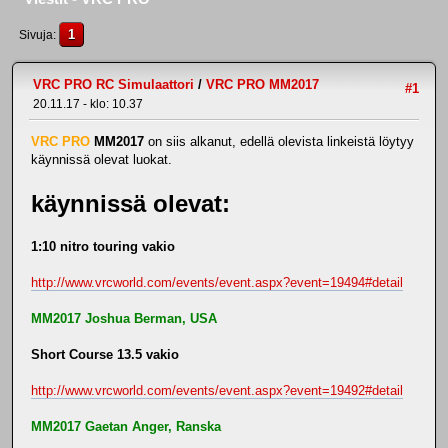
1
Sivuja
VRC PRO RC Simulaattori
/
VRC PRO MM2017
#1
20.11.17 - klo: 10.37
VRC PRO
MM2017
on siis alkanut, edellä olevista linkeistä löytyy
käynnissä olevat luokat.
käynnissä olevat:
1:10 nitro touring vakio
http://www.vrcworld.com/events/event.aspx?event=19494#detail
MM2017 Joshua Berman, USA
Short Course 13.5 vakio
http://www.vrcworld.com/events/event.aspx?event=19492#detail
MM2017 Gaetan Anger, Ranska