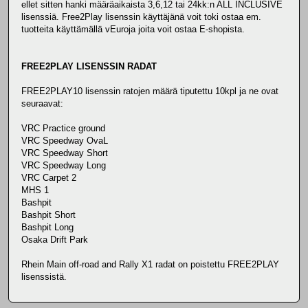
ellet sitten hanki määräaikaista 3,6,12 tai 24kk:n ALL INCLUSIVE
lisenssiä. Free2Play lisenssin käyttäjänä voit toki ostaa em.
tuotteita käyttämällä vEuroja joita voit ostaa E-shopista.
FREE2PLAY LISENSSIN RADAT
FREE2PLAY10 lisenssin ratojen määrä tiputettu 10kpl ja ne ovat
seuraavat:
VRC Practice ground
VRC Speedway OvaL
VRC Speedway Short
VRC Speedway Long
VRC Carpet 2
MHS 1
Bashpit
Bashpit Short
Bashpit Long
Osaka Drift Park
Rhein Main off-road and Rally X1 radat on poistettu FREE2PLAY
lisenssistä.