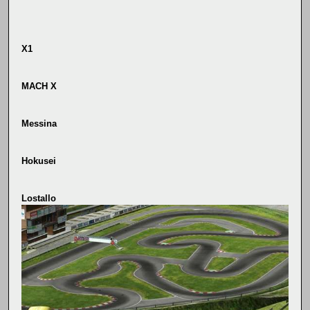
X1
MACH X
Messina
Hokusei
Lostallo