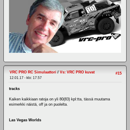
VRC PRO RC Simulaattori
/
Vs: VRC PRO kuvat
#15
12.01.17 - klo: 17.57
tracks
Kaiken kaikkiaan ratoja on yli 80(83) kpl:tta, tässä muutama
esimerkki näistä, off ja on puolelta.
Las Vegas Worlds