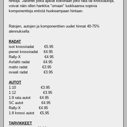
hintoja. Jäsenet jotka ajavat kokonaan joko rata tai krossiautoja,
voivat näin ollen hankkia "omaan" luokkaansa sopivia
komponentteja entistä huokeampaan hintaan.
Ratojen, autojen ja komponenttien uudet hinnat 40-75%
alennuksella
RADAT
isot krossiradat €5.95
pienet krossiradat €4.95
Rally-X €4.95
Asfaltti radat €4.95
matto radat €3.95
ovaali radat €3.95
AUTOT
1:10 €3.95
1:12 €3.95
1:8 rata autot €4.95
SC autot €4.95
Rally-X €4.95
1:8 krossi autot €5,95
TARVIKKEET