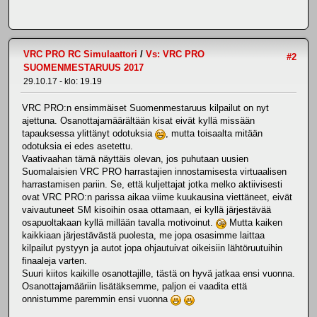
VRC PRO RC Simulaattori
/
Vs: VRC PRO
#2
SUOMENMESTARUUS 2017
29.10.17 - klo: 19.19
VRC PRO:n ensimmäiset Suomenmestaruus kilpailut on nyt
ajettuna. Osanottajamäärältään kisat eivät kyllä missään
tapauksessa ylittänyt odotuksia
, mutta toisaalta mitään
odotuksia ei edes asetettu.
Vaativaahan tämä näyttäis olevan, jos puhutaan uusien
Suomalaisien VRC PRO harrastajien innostamisesta virtuaalisen
harrastamisen pariin. Se, että kuljettajat jotka melko aktiivisesti
ovat VRC PRO:n parissa aikaa viime kuukausina viettäneet, eivät
vaivautuneet SM kisoihin osaa ottamaan, ei kyllä järjestävää
osapuoltakaan kyllä millään tavalla motivoinut.
Mutta kaiken
kaikkiaan järjestävästä puolesta, me jopa osasimme laittaa
kilpailut pystyyn ja autot jopa ohjautuivat oikeisiin lähtöruutuihin
finaaleja varten.
Suuri kiitos kaikille osanottajille, tästä on hyvä jatkaa ensi vuonna.
Osanottajamääriin lisätäksemme, paljon ei vaadita että
onnistumme paremmin ensi vuonna