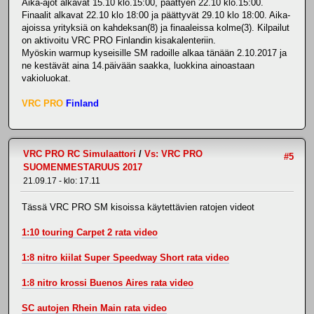
Aika-ajot alkavat 15.10 klo.15:00, päättyen 22.10 klo.15:00.
Finaalit alkavat 22.10 klo 18:00 ja päättyvät 29.10 klo 18:00. Aika-
ajoissa yrityksiä on kahdeksan(8) ja finaaleissa kolme(3). Kilpailut
on aktivoitu VRC PRO Finlandin kisakalenteriin.
Myöskin warmup kyseisille SM radoille alkaa tänään 2.10.2017 ja
ne kestävät aina 14.päivään saakka, luokkina ainoastaan
vakioluokat.
VRC PRO
Finland
VRC PRO RC Simulaattori
/
Vs: VRC PRO
#5
SUOMENMESTARUUS 2017
21.09.17 - klo: 17.11
Tässä VRC PRO SM kisoissa käytettävien ratojen videot
1:10 touring Carpet 2 rata video
1:8 nitro kiilat Super Speedway Short rata video
1:8 nitro krossi Buenos Aires rata video
SC autojen Rhein Main rata video