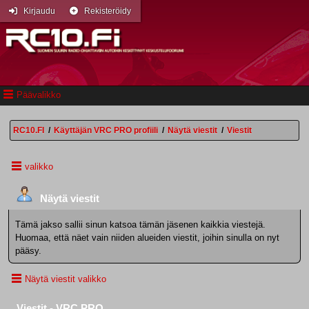
Kirjaudu
Rekisteröidy
Päävalikko
RC10.FI
/
Käyttäjän VRC PRO profiili
/
Näytä viestit
/
Viestit
valikko
Näytä viestit
Tämä jakso sallii sinun katsoa tämän jäsenen kaikkia viestejä.
Huomaa, että näet vain niiden alueiden viestit, joihin sinulla on nyt
pääsy.
Näytä viestit valikko
Viestit - VRC PRO