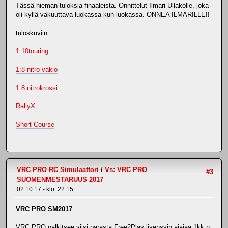
Tässä hieman tuloksia finaaleista. Onnittelut Ilmari Ullakolle, joka
oli kyllä vakuuttava luokassa kun luokassa. ONNEA ILMARILLE!!
tuloskuviin
1:10touring
1:8 nitro vakio
1:8 nitrokrossi
RallyX
Short Course
VRC PRO RC Simulaattori
/
Vs: VRC PRO
#3
SUOMENMESTARUUS 2017
02.10.17 - klo: 22.15
VRC PRO SM2017
VRC PRO palkitsee viisi parasta Free2Play lisenssin ajajaa 1kk:n