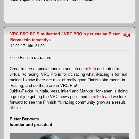
VRC PRO RC Simulaattori
/
VRC PRO:n perustajan Pieter
#14
Bervoetsin tervehdys
12.01.17 - klo: 21.30
Hello Finnish r/c racers
Great to see a special Finnish section on
rc10.fi
dedicated to
virtual r/c racing. VRC Pro is for r/c racing what iRacing is for real
racing. I know there are a lot of really good Finnish sim racers in
iRacing, and so there are in VRC Pro!
Jukka-Pekka Huhtala, Vesa Inkeri and Markku Honkanen is doing
a great job getting the VRC news published in
rc10.fi
and we look
forward to see the Finnish r/c racing community grow as a result
of this.
Pieter Bervoets
founder and president