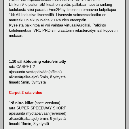
Eli kun 9 kilpailun SM kisat on ajettu, palkitaan tuosta ranking
taulukosta viisi parasta Free2Play lisenssin omaavaa kuljettajaa
1kk All-Inclusive lisenssillä. Lisenssin voimassaoloaika on
marraskuun alkupuolelta kuukauden eteenpäin.
Kyseistä palkintoa ei voi vaihtaa virtuaali€uroiksi. Palkinto
kohdennetaan VRC PRO simulaattoriin rekisteröidyn sähköpostin
mukaan.
1:10 sähkötouring vakio/viritetty
rata CARPET 2
ajosuunta vastapäivään(official)
alkuerät(aika-ajot) 5min, 8 yritystä
finaalit 5min, 3yritystä
Carpet 2 rata video
1:8 nitro kiilat
(spec versiona)
rata SUPER SPEEDWAY SHORT
ajosuunta myötäpäivään(reversed)
alkuerät(aika-ajot) 5min, 8 yritystä
finaalit 15min, 3 yritystä