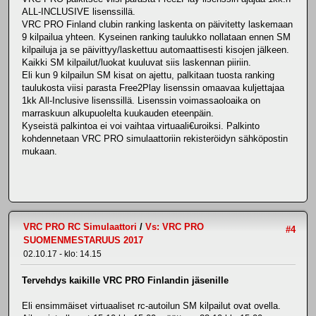
ALL-INCLUSIVE lisenssillä.
VRC PRO Finland clubin ranking laskenta on päivitetty laskemaan
9 kilpailua yhteen. Kyseinen ranking taulukko nollataan ennen SM
kilpailuja ja se päivittyy/laskettuu automaattisesti kisojen jälkeen.
Kaikki SM kilpailut/luokat kuuluvat siis laskennan piiriin.
Eli kun 9 kilpailun SM kisat on ajettu, palkitaan tuosta ranking
taulukosta viisi parasta Free2Play lisenssin omaavaa kuljettajaa
1kk All-Inclusive lisenssillä. Lisenssin voimassaoloaika on
marraskuun alkupuolelta kuukauden eteenpäin.
Kyseistä palkintoa ei voi vaihtaa virtuaali€uroiksi. Palkinto
kohdennetaan VRC PRO simulaattoriin rekisteröidyn sähköpostin
mukaan.
VRC PRO RC Simulaattori
/
Vs: VRC PRO
#4
SUOMENMESTARUUS 2017
02.10.17 - klo: 14.15
Tervehdys kaikille VRC PRO Finlandin jäsenille
Eli ensimmäiset virtuaaliset rc-autoilun SM kilpailut ovat ovella.