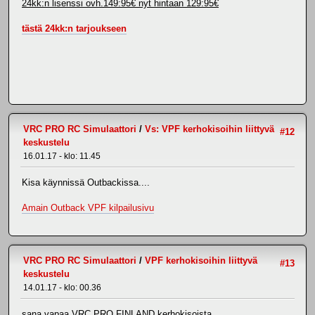
24kk:n lisenssi ovh.149:95€ nyt hintaan 129:95€
tästä 24kk:n tarjoukseen
VRC PRO RC Simulaattori
/
Vs: VPF kerhokisoihin liittyvä
#12
keskustelu
16.01.17 - klo: 11.45
Kisa käynnissä Outbackissa....
Amain Outback VPF kilpailusivu
VRC PRO RC Simulaattori
/
VPF kerhokisoihin liittyvä
#13
keskustelu
14.01.17 - klo: 00.36
sana vapaa VRC PRO FINLAND kerhokisoista....