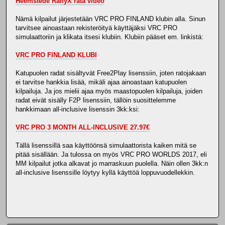
Heemstede RallyX rata video
Nämä kilpailut järjestetään VRC PRO FINLAND klubin alla. Sinun
tarvitsee ainoastaan rekisteröityä käyttäjäksi VRC PRO
simulaattoriin ja klikata itsesi klubiin. Klubiin pääset em. linkistä:
VRC PRO FINLAND KLUBI
Katupuolen radat sisältyvät Free2Play lisenssiin, joten ratojakaan
ei tarvitse hankkia lisää, mikäli ajaa ainoastaan katupuolen
kilpailuja. Ja jos mielii ajaa myös maastopuolen kilpailuja, joiden
radat eivät sisälly F2P lisenssiin, tällöin suosittelemme
hankkimaan all-inclusive lisenssin 3kk:ksi:
VRC PRO 3 MONTH ALL-INCLUSIVE 27.97€
Tällä lisenssillä saa käyttöönsä simulaattorista kaiken mitä se
pitää sisällään. Ja tulossa on myös VRC PRO WORLDS 2017, eli
MM kilpailut jotka alkavat jo marraskuun puolella. Näin ollen 3kk:n
all-inclusive lisenssille löytyy kyllä käyttöä loppuvuodellekkin.