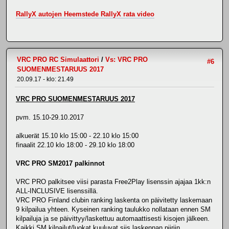
RallyX autojen Heemstede RallyX rata video
VRC PRO RC Simulaattori
/
Vs: VRC PRO
#6
SUOMENMESTARUUS 2017
20.09.17 - klo: 21.49
VRC PRO SUOMENMESTARUUS 2017
pvm. 15.10-29.10.2017
alkuerät 15.10 klo 15:00 - 22.10 klo 15:00
finaalit 22.10 klo 18:00 - 29.10 klo 18:00
VRC PRO SM2017 palkinnot
VRC PRO palkitsee viisi parasta Free2Play lisenssin ajajaa 1kk:n
ALL-INCLUSIVE lisenssillä.
VRC PRO Finland clubin ranking laskenta on päivitetty laskemaan
9 kilpailua yhteen. Kyseinen ranking taulukko nollataan ennen SM
kilpailuja ja se päivittyy/laskettuu automaattisesti kisojen jälkeen.
Kaikki SM kilpailut/luokat kuuluvat siis laskennan piiriin.