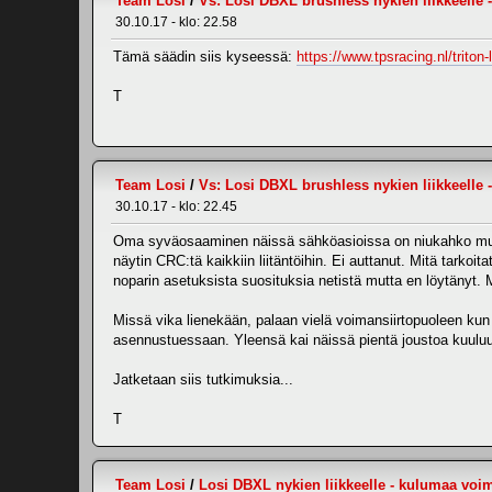
Team Losi
/
Vs: Losi DBXL brushless nykien liikkeelle
30.10.17 - klo: 22.58
Tämä säädin siis kyseessä:
https://www.tpsracing.nl/triton
T
Team Losi
/
Vs: Losi DBXL brushless nykien liikkeelle
30.10.17 - klo: 22.45
Oma syväosaaminen näissä sähköasioissa on niukahko mutta 
näytin CRC:tä kaikkiin liitäntöihin. Ei auttanut. Mitä tarkoit
noparin asetuksista suosituksia netistä mutta en löytänyt. M
Missä vika lienekään, palaan vielä voimansiirtopuoleen kun 
asennustuessaan. Yleensä kai näissä pientä joustoa kuuluu
Jatketaan siis tutkimuksia...
T
Team Losi
/
Losi DBXL nykien liikkeelle - kulumaa voi