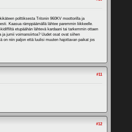
ikäteen polttiksesta Tritonin 960KV moottorilla ja
lisesti. Kaasua rämppäämällä lähtee paremmin liikkeelle.
kidiffiltä etupäähän lähtevä kardaani tai tarkemmin ottaen
a ja jumii voimansiirtoa? Uudet osat ovat siihen
ä on niin paljon että luulisi muuten hajottavan paikat jos
#11
#12