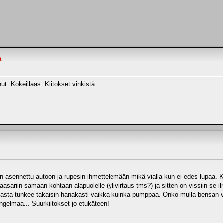
a
ut. Kokeillaas. Kiitokset vinkistä.
 on asennettu autoon ja rupesin ihmettelemään mikä vialla kun ei edes lupaa. 
kaasariin samaan kohtaan alapuolelle (ylivirtaus tms?) ja sitten on vissiin se
asta tunkee takaisin hanakasti vaikka kuinka pumppaa. Onko mulla bensan vi
ngelmaa... Suurkiitokset jo etukäteen!