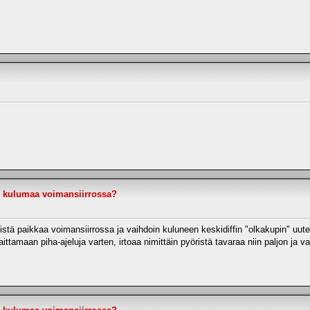
 - kulumaa voimansiirrossa?
iittistä paikkaa voimansiirrossa ja vaihdoin kuluneen keskidiffin "olkakupin" 
aittamaan piha-ajeluja varten, irtoaa nimittäin pyöristä tavaraa niin paljon ja va