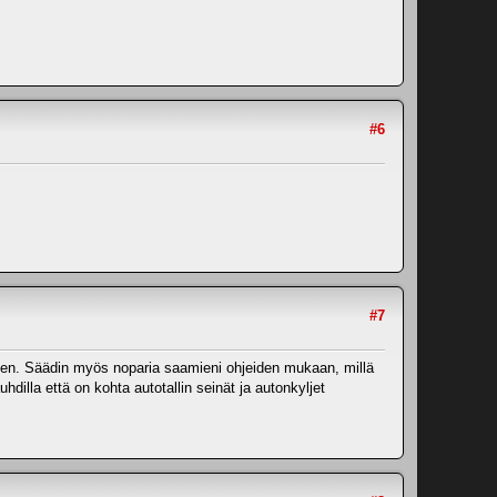
#6
#7
uuteen. Säädin myös noparia saamieni ohjeiden mukaan, millä
uhdilla että on kohta autotallin seinät ja autonkyljet