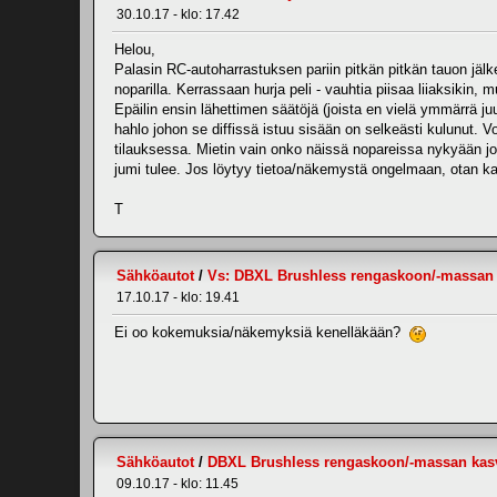
30.10.17 - klo: 17.42
Helou,
Palasin RC-autoharrastuksen pariin pitkän pitkän tauon jälk
noparilla. Kerrassaan hurja peli - vauhtia piisaa liiaksikin
Epäilin ensin lähettimen säätöjä (joista en vielä ymmärrä ju
hahlo johon se diffissä istuu sisään on selkeästi kulunut. 
tilauksessa. Mietin vain onko näissä nopareissa nykyään joku 
jumi tulee. Jos löytyy tietoa/näkemystä ongelmaan, otan ka
T
Sähköautot
/
Vs: DBXL Brushless rengaskoon/-massan
17.10.17 - klo: 19.41
Ei oo kokemuksia/näkemyksiä kenelläkään?
Sähköautot
/
DBXL Brushless rengaskoon/-massan kas
09.10.17 - klo: 11.45