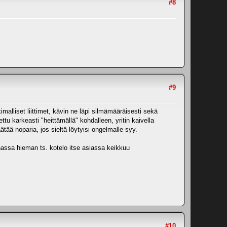
#8
#9
liset liittimet, kävin ne läpi silmämääräisesti sekä
tu karkeasti "heittämällä" kohdalleen, yritin kaivella
tää noparia, jos sieltä löytyisi ongelmalle syy.
nnassa hieman ts. kotelo itse asiassa keikkuu
#10