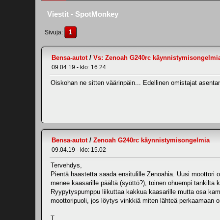
Viestit - SpotMonkey
1
Sivuja
Bensa-autot
/
Vs: Zenoah G240rc käynnistymisongelmi
09.04.19 - klo: 16.24
Oiskohan ne sitten väärinpäin... Edellinen omistajat asentan
Bensa-autot
/
Zenoah G240rc käynnistymisongelmia
09.04.19 - klo: 15.02
Tervehdys,
Pientä haastetta saada ensitulille Zenoahia. Uusi moottori
menee kaasarille päältä (syöttö?), toinen ohuempi tankilta 
Ryypytyspumppu liikuttaa kakkua kaasarille mutta osa kam
moottoripuoli, jos löytys vinkkiä miten lähteä perkaamaan o
T