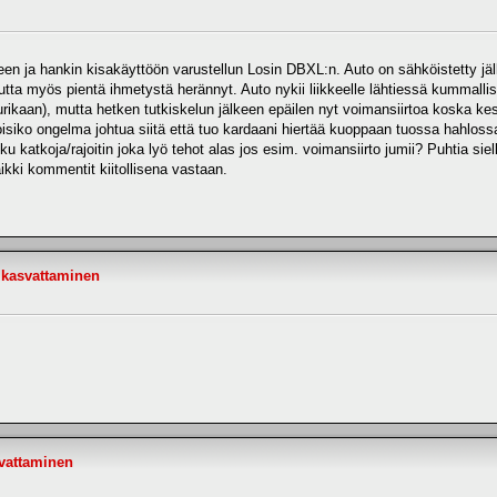
een ja hankin kisakäyttöön varustellun Losin DBXL:n. Auto on sähköistetty jälk
, mutta myös pientä ihmetystä herännyt. Auto nykii liikkeelle lähtiessä kummal
urikaan), mutta hetken tutkiskelun jälkeen epäilen nyt voimansiirtoa koska kes
Voisiko ongelma johtua siitä että tuo kardaani hiertää kuoppaan tuossa hahloss
katkoja/rajoitin joka lyö tehot alas jos esim. voimansiirto jumii? Puhtia siell
ikki kommentit kiitollisena vastaan.
 kasvattaminen
vattaminen