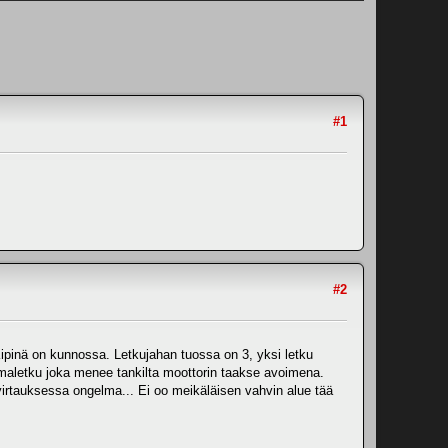
#1
#2
Kipinä on kunnossa. Letkujahan tuossa on 3, yksi letku
 ilmaletku joka menee tankilta moottorin taakse avoimena.
rtauksessa ongelma... Ei oo meikäläisen vahvin alue tää