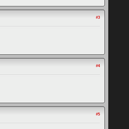
#3
#4
#5