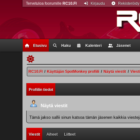
Tervetuloa foorumille
RC10.FI
Kirjaudu
Rekisteröidy
Etusivu
Haku
Kalenteri
Jäsenet
RC10.FI
/
Käyttäjän SpotMonkey profiili
/
Näytä viestit
/
Viesti
Profiilin tiedot
Näytä viestit
Tämä jakso sallii sinun katsoa tämän jäsenen kaikkia viestejä.
Viestit
Aiheet
Liitteet