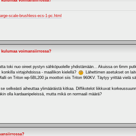
 - kulumaa voimansiirrossa?
-large-scale-brushless-ecs-1-pc.html
 - kulumaa voimansiirrossa?
toki nuo oireet pystyn sähköpuolelle yhdistämään... Akuissa on 6mm putkimal
at konkilla virtajohdoissa - maallikon kielellä?
Lähettimen asetukset on laitet
alli on Triton wp-5BL200 ja moottori siis Triton 960KV. Täytyy yrittää vielä sää
se selkeästi aiheuttaa ylimääräistä kitkaa. Diffikotelot liikkuvat korkeussuu
kin olla kardaanipeleissä, mutta mikä on normaali määrä?
mansiirrossa?