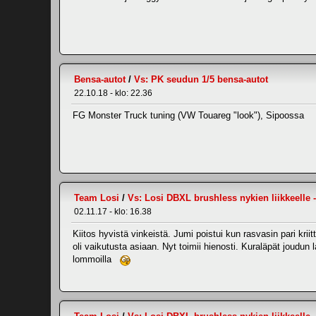
Bensa-autot
/
Vs: PK seudun 1/5 bensa-autot
22.10.18 - klo: 22.36
FG Monster Truck tuning (VW Touareg "look"), Sipoossa
Team Losi
/
Vs: Losi DBXL brushless nykien liikkeelle
02.11.17 - klo: 16.38
Kiitos hyvistä vinkeistä. Jumi poistui kun rasvasin pari kr
oli vaikutusta asiaan. Nyt toimii hienosti. Kuraläpät joudun l
lommoilla