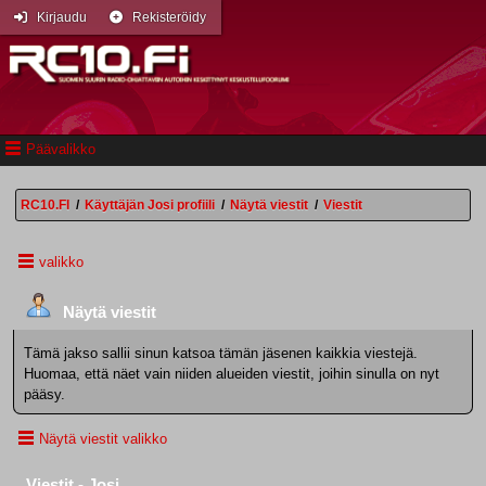
Kirjaudu
Rekisteröidy
Päävalikko
RC10.FI
/
Käyttäjän Josi profiili
/
Näytä viestit
/
Viestit
valikko
Näytä viestit
Tämä jakso sallii sinun katsoa tämän jäsenen kaikkia viestejä.
Huomaa, että näet vain niiden alueiden viestit, joihin sinulla on nyt
pääsy.
Näytä viestit valikko
Viestit - Josi