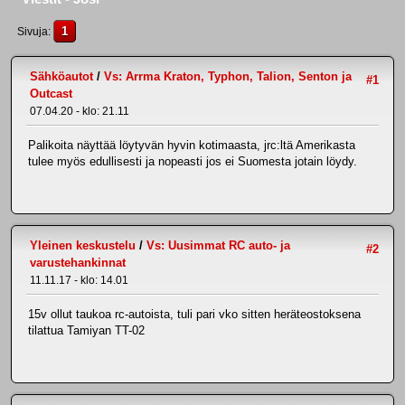
1
Sivuja
Sähköautot
/
Vs: Arrma Kraton, Typhon, Talion, Senton ja
#1
Outcast
07.04.20 - klo: 21.11
Palikoita näyttää löytyvän hyvin kotimaasta, jrc:ltä Amerikasta
tulee myös edullisesti ja nopeasti jos ei Suomesta jotain löydy.
Yleinen keskustelu
/
Vs: Uusimmat RC auto- ja
#2
varustehankinnat
11.11.17 - klo: 14.01
15v ollut taukoa rc-autoista, tuli pari vko sitten heräteostoksena
tilattua Tamiyan TT-02