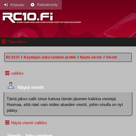
Kirjaudu
Rekisteröidy
Päävalikko
RC10.FI
/
Käyttäjän Joku random profiili
/
Näytä viestit
/
Viestit
valikko
Näytä viestit
Tämä jakso sallii sinun katsoa tämän jäsenen kaikkia viestejä.
Huomaa, että näet vain niiden alueiden viestit, joihin sinulla on nyt
pääsy.
Näytä viestit valikko
Viestit - Joku random