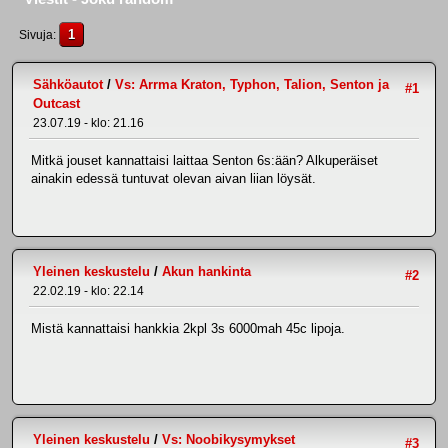
1
Sivuja
Sähköautot
/
Vs: Arrma Kraton, Typhon, Talion, Senton ja
#1
Outcast
23.07.19 - klo: 21.16
Mitkä jouset kannattaisi laittaa Senton 6s:ään? Alkuperäiset
ainakin edessä tuntuvat olevan aivan liian löysät.
Yleinen keskustelu
/
Akun hankinta
#2
22.02.19 - klo: 22.14
Mistä kannattaisi hankkia 2kpl 3s 6000mah 45c lipoja.
Yleinen keskustelu
/
Vs: Noobikysymykset
#3