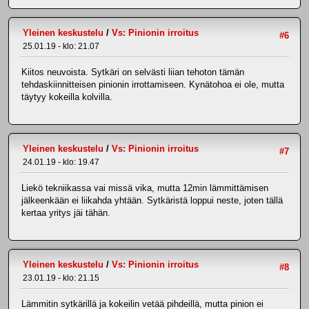
Yleinen keskustelu
/
Vs: Pinionin irroitus
#6
25.01.19 - klo: 21.07
Kiitos neuvoista. Sytkäri on selvästi liian tehoton tämän
tehdaskiinnitteisen pinionin irrottamiseen. Kynätohoa ei ole, mutta
täytyy kokeilla kolvilla.
Yleinen keskustelu
/
Vs: Pinionin irroitus
#7
24.01.19 - klo: 19.47
Liekö tekniikassa vai missä vika, mutta 12min lämmittämisen
jälkeenkään ei liikahda yhtään. Sytkäristä loppui neste, joten tällä
kertaa yritys jäi tähän.
Yleinen keskustelu
/
Vs: Pinionin irroitus
#8
23.01.19 - klo: 21.15
Lämmitin sytkärillä ja kokeilin vetää pihdeillä, mutta pinion ei