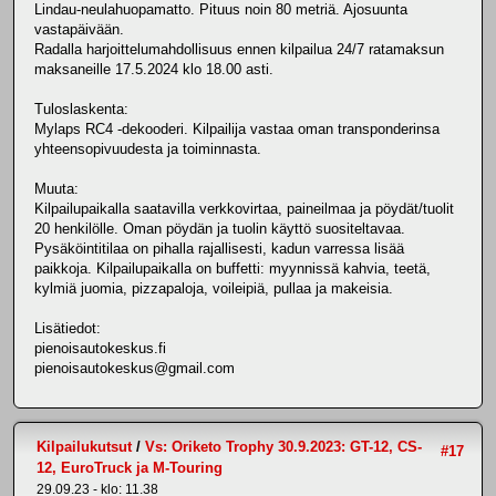
Lindau-neulahuopamatto. Pituus noin 80 metriä. Ajosuunta
vastapäivään.
Radalla harjoittelumahdollisuus ennen kilpailua 24/7 ratamaksun
maksaneille 17.5.2024 klo 18.00 asti.
Tuloslaskenta:
Mylaps RC4 -dekooderi. Kilpailija vastaa oman transponderinsa
yhteensopivuudesta ja toiminnasta.
Muuta:
Kilpailupaikalla saatavilla verkkovirtaa, paineilmaa ja pöydät/tuolit
20 henkilölle. Oman pöydän ja tuolin käyttö suositeltavaa.
Pysäköintitilaa on pihalla rajallisesti, kadun varressa lisää
paikkoja. Kilpailupaikalla on buffetti: myynnissä kahvia, teetä,
kylmiä juomia, pizzapaloja, voileipiä, pullaa ja makeisia.
Lisätiedot:
pienoisautokeskus.fi
pienoisautokeskus@gmail.com
Kilpailukutsut
/
Vs: Oriketo Trophy 30.9.2023: GT-12, CS-
#17
12, EuroTruck ja M-Touring
29.09.23 - klo: 11.38