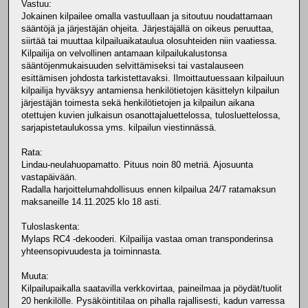
Vastuu:
Jokainen kilpailee omalla vastuullaan ja sitoutuu noudattamaan
sääntöjä ja järjestäjän ohjeita. Järjestäjällä on oikeus peruuttaa,
siirtää tai muuttaa kilpailuaikataulua olosuhteiden niin vaatiessa.
Kilpailija on velvollinen antamaan kilpailukalustonsa
sääntöjenmukaisuuden selvittämiseksi tai vastalauseen
esittämisen johdosta tarkistettavaksi. Ilmoittautuessaan kilpailuun
kilpailija hyväksyy antamiensa henkilötietojen käsittelyn kilpailun
järjestäjän toimesta sekä henkilötietojen ja kilpailun aikana
otettujen kuvien julkaisun osanottajaluettelossa, tulosluettelossa,
sarjapistetaulukossa yms. kilpailun viestinnässä.
Rata:
Lindau-neulahuopamatto. Pituus noin 80 metriä. Ajosuunta
vastapäivään.
Radalla harjoittelumahdollisuus ennen kilpailua 24/7 ratamaksun
maksaneille 14.11.2025 klo 18 asti.
Tuloslaskenta:
Mylaps RC4 -dekooderi. Kilpailija vastaa oman transponderinsa
yhteensopivuudesta ja toiminnasta.
Muuta:
Kilpailupaikalla saatavilla verkkovirtaa, paineilmaa ja pöydät/tuolit
20 henkilölle. Pysäköintitilaa on pihalla rajallisesti, kadun varressa