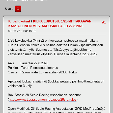
1
Sivuja
Kilpailukutsut
/
KILPAILUKUTSU: 1/28-MITTAKAAVAN
#1
KANSALLINEN MESTARUUSKILPAILU 22.8.2026
01.06.26 - klo: 15.02
1/28-kokoluokka (Mini-Z) on kovassa nosteessa maailmalla ja
Turun Pienoisautokeskus haluaa edistää luokan kilpailutoiminnan
yleistymistä myös Suomessa. Tästä syystä järjestämme
kansallisen mestaruuskilpailun Turussa lauantaina 22.8.2026.
Aika: Lauantai 22.8.2026
Paikka: Turun Pienoisautokeskus
Osoite: Ravurinkatu 13 (sisäpiha) 20380 Turku
Ajettavat luokat ja säännöt (luokka ajetaan, jos ilmoittautuneita on
vähintään 3 kpl):
Box Stock: 28 Scale Racing Association -säännöt
(
https://www.28sra.com/en-it/pages/28sra-rules
)
Open Modified: 28 Scale Racing Association "2WD Mod" -sääntöjä