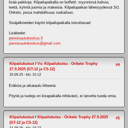
lisää paikkoja. Kilpailupaikalla on buffetti: myynnissä kahvia,
teetä, kylmiä juomia ja makeisia. Kilpailupaikan läheisyydessä St1
Oriketo, jossa mahdollisuus ruokailuun.
Sisäjalkineiden käyttö kilpailupaikalla toivottavaa!
Lisätiedot:
pienoisautokeskus.fi
pienoisautokeskus@gmail.com
Kilpailukutsut
/
Vs: Kilpailukutsu - Oriketo Trophy
#4
27.9.2025 (GT-12 ja CS-12)
25.09.25 - klo: 10.12
Erälista ja aikataulu liitteenä.
Pöytiä ja tuoleja on kisapaikalla riittävästi, ei tarvetta tuoda omia.
Kilpailukutsut
/
Kilpailukutsu - Oriketo Trophy 27.9.2025
#5
(GT-12 ja CS-12)