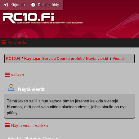
Kirjaudu
Rekisteröidy
Päävalikko
RC10.FI
/
Käyttäjän Service Course profiili
/
Näytä viestit
/
Viestit
valikko
Näytä viestit
Tämä jakso sallii sinun katsoa tämän jäsenen kaikkia viestejä.
Huomaa, että näet vain niiden alueiden viestit, joihin sinulla on nyt
pääsy.
Näytä viestit valikko
Viestit - Service Course