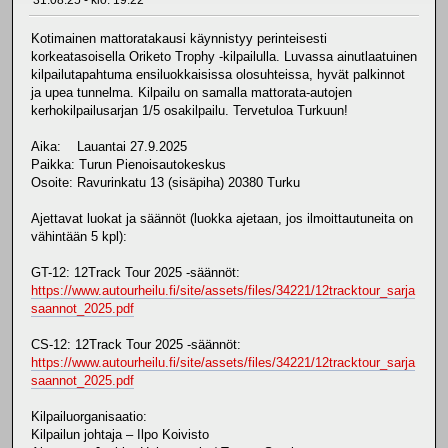
31.08.25 - klo: 19.22
Kotimainen mattoratakausi käynnistyy perinteisesti
korkeatasoisella Oriketo Trophy -kilpailulla. Luvassa ainutlaatuinen
kilpailutapahtuma ensiluokkaisissa olosuhteissa, hyvät palkinnot
ja upea tunnelma. Kilpailu on samalla mattorata-autojen
kerhokilpailusarjan 1/5 osakilpailu. Tervetuloa Turkuun!
Aika: Lauantai 27.9.2025
Paikka: Turun Pienoisautokeskus
Osoite: Ravurinkatu 13 (sisäpiha) 20380 Turku
Ajettavat luokat ja säännöt (luokka ajetaan, jos ilmoittautuneita on
vähintään 5 kpl):
GT-12: 12Track Tour 2025 -säännöt:
https://www.autourheilu.fi/site/assets/files/34221/12tracktour_sarja
saannot_2025.pdf
CS-12: 12Track Tour 2025 -säännöt:
https://www.autourheilu.fi/site/assets/files/34221/12tracktour_sarja
saannot_2025.pdf
Kilpailuorganisaatio:
Kilpailun johtaja – Ilpo Koivisto