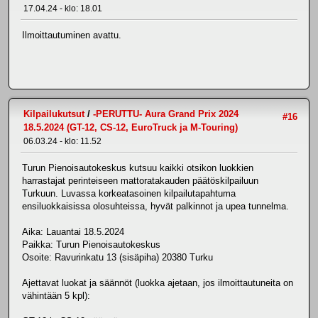
17.04.24 - klo: 18.01
Ilmoittautuminen avattu.
Kilpailukutsut
/
-PERUTTU- Aura Grand Prix 2024
#16
18.5.2024 (GT-12, CS-12, EuroTruck ja M-Touring)
06.03.24 - klo: 11.52
Turun Pienoisautokeskus kutsuu kaikki otsikon luokkien
harrastajat perinteiseen mattoratakauden päätöskilpailuun
Turkuun. Luvassa korkeatasoinen kilpailutapahtuma
ensiluokkaisissa olosuhteissa, hyvät palkinnot ja upea tunnelma.
Aika: Lauantai 18.5.2024
Paikka: Turun Pienoisautokeskus
Osoite: Ravurinkatu 13 (sisäpiha) 20380 Turku
Ajettavat luokat ja säännöt (luokka ajetaan, jos ilmoittautuneita on
vähintään 5 kpl):