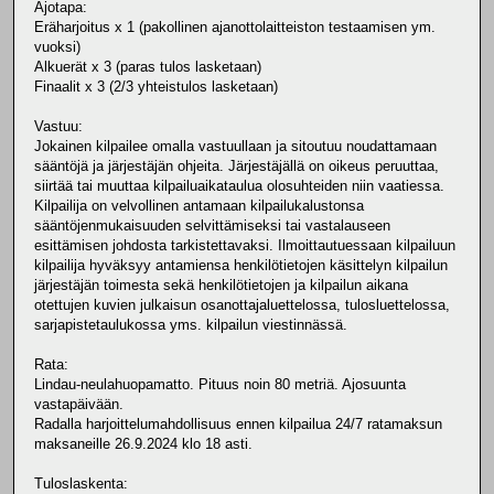
Ajotapa:
Eräharjoitus x 1 (pakollinen ajanottolaitteiston testaamisen ym.
vuoksi)
Alkuerät x 3 (paras tulos lasketaan)
Finaalit x 3 (2/3 yhteistulos lasketaan)
Vastuu:
Jokainen kilpailee omalla vastuullaan ja sitoutuu noudattamaan
sääntöjä ja järjestäjän ohjeita. Järjestäjällä on oikeus peruuttaa,
siirtää tai muuttaa kilpailuaikataulua olosuhteiden niin vaatiessa.
Kilpailija on velvollinen antamaan kilpailukalustonsa
sääntöjenmukaisuuden selvittämiseksi tai vastalauseen
esittämisen johdosta tarkistettavaksi. Ilmoittautuessaan kilpailuun
kilpailija hyväksyy antamiensa henkilötietojen käsittelyn kilpailun
järjestäjän toimesta sekä henkilötietojen ja kilpailun aikana
otettujen kuvien julkaisun osanottajaluettelossa, tulosluettelossa,
sarjapistetaulukossa yms. kilpailun viestinnässä.
Rata:
Lindau-neulahuopamatto. Pituus noin 80 metriä. Ajosuunta
vastapäivään.
Radalla harjoittelumahdollisuus ennen kilpailua 24/7 ratamaksun
maksaneille 26.9.2024 klo 18 asti.
Tuloslaskenta: