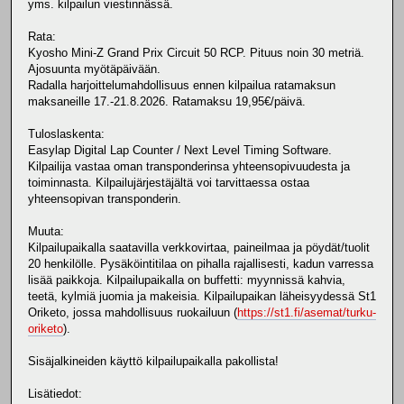
yms. kilpailun viestinnässä.
Rata:
Kyosho Mini-Z Grand Prix Circuit 50 RCP. Pituus noin 30 metriä.
Ajosuunta myötäpäivään.
Radalla harjoittelumahdollisuus ennen kilpailua ratamaksun
maksaneille 17.-21.8.2026. Ratamaksu 19,95€/päivä.
Tuloslaskenta:
Easylap Digital Lap Counter / Next Level Timing Software.
Kilpailija vastaa oman transponderinsa yhteensopivuudesta ja
toiminnasta. Kilpailujärjestäjältä voi tarvittaessa ostaa
yhteensopivan transponderin.
Muuta:
Kilpailupaikalla saatavilla verkkovirtaa, paineilmaa ja pöydät/tuolit
20 henkilölle. Pysäköintitilaa on pihalla rajallisesti, kadun varressa
lisää paikkoja. Kilpailupaikalla on buffetti: myynnissä kahvia,
teetä, kylmiä juomia ja makeisia. Kilpailupaikan läheisyydessä St1
Oriketo, jossa mahdollisuus ruokailuun (
https://st1.fi/asemat/turku-
oriketo
).
Sisäjalkineiden käyttö kilpailupaikalla pakollista!
Lisätiedot: