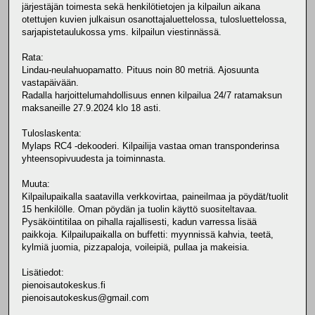
järjestäjän toimesta sekä henkilötietojen ja kilpailun aikana
otettujen kuvien julkaisun osanottajaluettelossa, tulosluettelossa,
sarjapistetaulukossa yms. kilpailun viestinnässä.
Rata:
Lindau-neulahuopamatto. Pituus noin 80 metriä. Ajosuunta
vastapäivään.
Radalla harjoittelumahdollisuus ennen kilpailua 24/7 ratamaksun
maksaneille 27.9.2024 klo 18 asti.
Tuloslaskenta:
Mylaps RC4 -dekooderi. Kilpailija vastaa oman transponderinsa
yhteensopivuudesta ja toiminnasta.
Muuta:
Kilpailupaikalla saatavilla verkkovirtaa, paineilmaa ja pöydät/tuolit
15 henkilölle. Oman pöydän ja tuolin käyttö suositeltavaa.
Pysäköintitilaa on pihalla rajallisesti, kadun varressa lisää
paikkoja. Kilpailupaikalla on buffetti: myynnissä kahvia, teetä,
kylmiä juomia, pizzapaloja, voileipiä, pullaa ja makeisia.
Lisätiedot:
pienoisautokeskus.fi
pienoisautokeskus@gmail.com