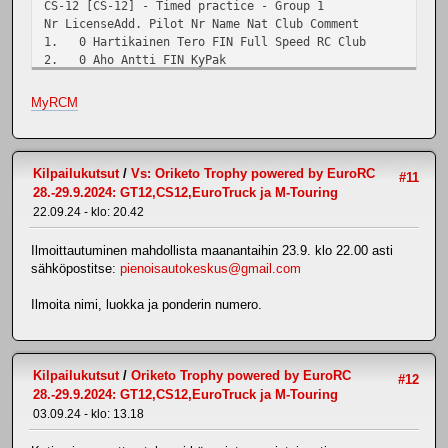
CS-12 [CS-12] - Timed practice - Group 1
Nr LicenseAdd. Pilot Nr Name Nat Club Comment
1. 0 Hartikainen Tero FIN Full Speed RC Club
2. 0 Aho Antti FIN KyPak
3. 0 Rönnqvist Risto FIN RiiUA
4. 0 Sillanpää Aarre FIN Hyua
MyRCM
CS-12 [CS-12] - Timed practice - Group 2
Nr LicenseAdd. Pilot Nr Name Nat Club Comment
1. 0 Huhmarsalo Jaakko FIN VUA
2. 0 Häkämies Eero FIN FullSpeed
Kilpailukutsut
/
Vs: Oriketo Trophy powered by EuroRC
#11
3. 0 Häkämies Jukka FIN LohUa
28.-29.9.2024: GT12,CS12,EuroTruck ja M-Touring
CS-12 [CS-12] - Timed practice - Group 3
22.09.24 - klo: 20.42
Nr LicenseAdd. Pilot Nr Name Nat Club Comment
1. 0 Saarinen Teemu FIN
Ilmoittautuminen mahdollista maanantaihin 23.9. klo 22.00 asti
2. 0 Koivisto Janne FIN RiiUA
sähköpostitse:
pienoisautokeskus@gmail.com
3. 0 Valtonen Heikki
Ilmoita nimi, luokka ja ponderin numero.
EuroTruck [EuroTruck] - Timed practice - Group 1
Nr LicenseAdd. Pilot Nr Name Nat Club Comment
1. 34920839 0 Joutsa Vesa FIN Fullspeed RC
2. 0 Maula Janne FIN RSRCA
Kilpailukutsut
/
Oriketo Trophy powered by EuroRC
#12
3. 0 Luotonen Janne FIN TUA
28.-29.9.2024: GT12,CS12,EuroTruck ja M-Touring
4. 0 Mäkinen Eemil FIN
03.09.24 - klo: 13.18
EuroTruck [EuroTruck] - Timed practice - Group 2
Nr LicenseAdd. Pilot Nr Name Nat Club Comment