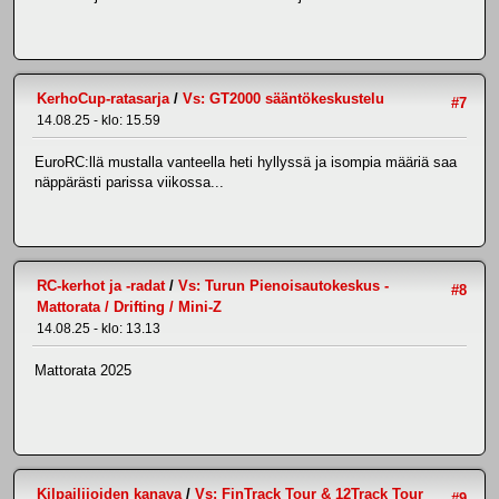
KerhoCup-ratasarja
/
Vs: GT2000 sääntökeskustelu
#7
14.08.25 - klo: 15.59
EuroRC:llä mustalla vanteella heti hyllyssä ja isompia määriä saa
näppärästi parissa viikossa...
RC-kerhot ja -radat
/
Vs: Turun Pienoisautokeskus -
#8
Mattorata / Drifting / Mini-Z
14.08.25 - klo: 13.13
Mattorata 2025
Kilpailijoiden kanava
/
Vs: FinTrack Tour & 12Track Tour
#9