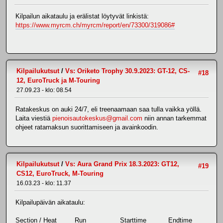
Kilpailun aikataulu ja erälistat löytyvät linkistä:
https://www.myrcm.ch/myrcm/report/en/73300/319086#
Kilpailukutsut
/
Vs: Oriketo Trophy 30.9.2023: GT-12, CS-
#18
12, EuroTruck ja M-Touring
27.09.23 - klo: 08.54
Ratakeskus on auki 24/7, eli treenaamaan saa tulla vaikka yöllä.
Laita viestiä
pienoisautokeskus@gmail.com
niin annan tarkemmat
ohjeet ratamaksun suorittamiseen ja avainkoodin.
Kilpailukutsut
/
Vs: Aura Grand Prix 18.3.2023: GT12,
#19
CS12, EuroTruck, M-Touring
16.03.23 - klo: 11.37
Kilpailupäivän aikataulu:
Section / Heat Run Starttime Endtime