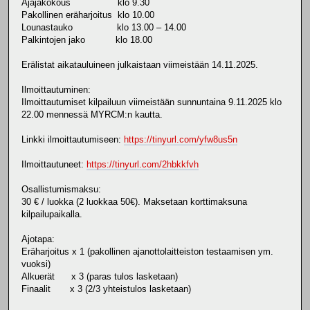
Ajajakokous klo 9.30
Pakollinen eräharjoitus klo 10.00
Lounastauko klo 13.00 – 14.00
Palkintojen jako klo 18.00
Erälistat aikatauluineen julkaistaan viimeistään 14.11.2025.
Ilmoittautuminen:
Ilmoittautumiset kilpailuun viimeistään sunnuntaina 9.11.2025 klo
22.00 mennessä MYRCM:n kautta.
Linkki ilmoittautumiseen:
https://tinyurl.com/yfw8us5n
Ilmoittautuneet:
https://tinyurl.com/2hbkkfvh
Osallistumismaksu:
30 € / luokka (2 luokkaa 50€). Maksetaan korttimaksuna
kilpailupaikalla.
Ajotapa:
Eräharjoitus x 1 (pakollinen ajanottolaitteiston testaamisen ym.
vuoksi)
Alkuerät x 3 (paras tulos lasketaan)
Finaalit x 3 (2/3 yhteistulos lasketaan)