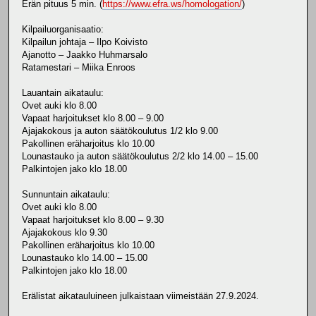
Erän pituus 5 min. (
https://www.efra.ws/homologation/
)
Kilpailuorganisaatio:
Kilpailun johtaja – Ilpo Koivisto
Ajanotto – Jaakko Huhmarsalo
Ratamestari – Miika Enroos
Lauantain aikataulu:
Ovet auki klo 8.00
Vapaat harjoitukset klo 8.00 – 9.00
Ajajakokous ja auton säätökoulutus 1/2 klo 9.00
Pakollinen eräharjoitus klo 10.00
Lounastauko ja auton säätökoulutus 2/2 klo 14.00 – 15.00
Palkintojen jako klo 18.00
Sunnuntain aikataulu:
Ovet auki klo 8.00
Vapaat harjoitukset klo 8.00 – 9.30
Ajajakokous klo 9.30
Pakollinen eräharjoitus klo 10.00
Lounastauko klo 14.00 – 15.00
Palkintojen jako klo 18.00
Erälistat aikatauluineen julkaistaan viimeistään 27.9.2024.