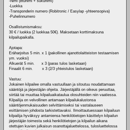
-Nimi (etunimi + sukunimi)
-Luokka
-Transponderin numero (Robitronic / Easylap -yhteensopiva)
-Puhelinnumero
Osallistumismaksu:
30 € / luokka (2 luokkaa 50€). Maksetaan korttimaksuna
kilpailupaikalla.
Ajotapa:
Eräharjoitus 5 min. x 1 (pakollinen ajanottolaitteiston testaamisen
ym. vuoksi)
Alkuerät 5 min. x 3 (paras tulos lasketaan)
Finaalit 6 min. x 3 (2/3 yhteistulos lasketaan)
Vastuu:
Jokainen kilpailee omalla vastuullaan ja sitoutuu noudattamaan
sääntöjä ja järjestäjän ohjeita. Järjestäjällä on oikeus peruuttaa,
siirtää tai muuttaa kilpailuaikataulua olosuhteiden niin vaatiessa.
Kilpailija on velvollinen antamaan kilpailukalustonsa
sääntöjenmukaisuuden selvittämiseksi tai vastalauseen
esittämisen johdosta tarkistettavaksi. Ilmoittautuessaan kilpailuun
kilpailija hyväksyy antamiensa henkilötietojen käsittelyn kilpailun
järjestäjän toimesta sekä henkilötietojen ja kilpailun aikana
otettujen kuvien julkaisun osanottajaluettelossa, tulosluettelossa