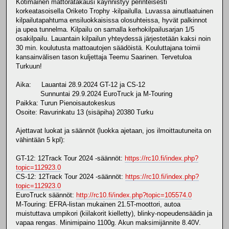
Kotimainen mattoratakausi käynnistyy perinteisesti
1. 0 Honkanen Markku FIN *HOKE*
korkeatasoisella Oriketo Trophy -kilpailulla. Luvassa ainutlaatuinen
2. 0 Sukanen Kimmo FIN Deviam RCRT
kilpailutapahtuma ensiluokkaisissa olosuhteissa, hyvät palkinnot
3. 21655612 0 Honkasalo Martti FIN Vihdin UA
ja upea tunnelma. Kilpailu on samalla kerhokilpailusarjan 1/5
4. 0 Maula Mikko FIN RSRCA
osakilpailu. Lauantain kilpailun yhteydessä järjestetään kaksi noin
5. 0 Laine Sami-Pekka FIN Fullspeed RC Ry
30 min. koulutusta mattoautojen säädöistä. Kouluttajana toimii
kansainvälisen tason kuljettaja Teemu Saarinen. Tervetuloa
M-Touring [M-Touring] - Timed practice - Group 1
Turkuun!
Nr LicenseAdd. Pilot Nr Name Nat Club Comment
1. 30825080 0 Enroos Miika FIN Turun Pienoisautokeskus
Aika: Lauantai 28.9.2024 GT-12 ja CS-12
2. 0 Huhmarsalo Jaakko FIN VUA
Sunnuntai 29.9.2024 EuroTruck ja M-Touring
3. 0 Maula Mikko FIN RSRCA
Paikka: Turun Pienoisautokeskus
Osoite: Ravurinkatu 13 (sisäpiha) 20380 Turku
Ajettavat luokat ja säännöt (luokka ajetaan, jos ilmoittautuneita on
vähintään 5 kpl):
GT-12: 12Track Tour 2024 -säännöt:
https://rc10.fi/index.php?
topic=112923.0
CS-12: 12Track Tour 2024 -säännöt:
https://rc10.fi/index.php?
topic=112923.0
EuroTruck säännöt:
http://rc10.fi/index.php?topic=105574.0
M-Touring: EFRA-listan mukainen 21.5T-moottori, autoa
muistuttava umpikori (kiilakorit kielletty), blinky-nopeudensäädin ja
vapaa rengas. Minimipaino 1100g. Akun maksimijännite 8.40V.