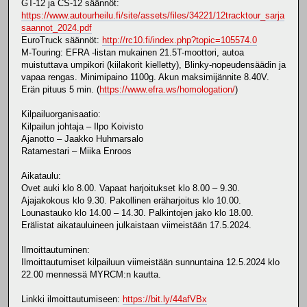
GT-12 ja CS-12 säännöt:
https://www.autourheilu.fi/site/assets/files/34221/12tracktour_sarja
saannot_2024.pdf
EuroTruck säännöt:
http://rc10.fi/index.php?topic=105574.0
M-Touring: EFRA -listan mukainen 21.5T-moottori, autoa
muistuttava umpikori (kiilakorit kielletty), Blinky-nopeudensäädin ja
vapaa rengas. Minimipaino 1100g. Akun maksimijännite 8.40V.
Erän pituus 5 min. (
https://www.efra.ws/homologation/
)
Kilpailuorganisaatio:
Kilpailun johtaja – Ilpo Koivisto
Ajanotto – Jaakko Huhmarsalo
Ratamestari – Miika Enroos
Aikataulu:
Ovet auki klo 8.00. Vapaat harjoitukset klo 8.00 – 9.30.
Ajajakokous klo 9.30. Pakollinen eräharjoitus klo 10.00.
Lounastauko klo 14.00 – 14.30. Palkintojen jako klo 18.00.
Erälistat aikatauluineen julkaistaan viimeistään 17.5.2024.
Ilmoittautuminen:
Ilmoittautumiset kilpailuun viimeistään sunnuntaina 12.5.2024 klo
22.00 mennessä MYRCM:n kautta.
Linkki ilmoittautumiseen:
https://bit.ly/44afVBx