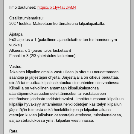
Ilmoittautuneet:
https://bit.ly/4aJDwM4
Osallistumismaksu:
30€ / luokka. Maksetaan korttimaksuna kilpailupaikalla.
Ajotapa:
Eräharjoitus x 1 (pakollinen ajanottolaitteiston testaamisen ym.
vuoksi)
Alkuerät x 3 (paras tulos lasketaan)
Finaalit x 3 (2/3 yhteistulos lasketaan)
Vastuu:
Jokainen kilpailee omalla vastuullaan ja sitoutuu noudattamaan
sääntöjä ja järjestäjän ohjeita. Järjestäjällä on oikeus peruuttaa,
siirtää tai muuttaa kilpailuaikataulua olosuhteiden niin vaatiessa.
Kilpailija on velvollinen antamaan kilpailukalustonsa
sääntöjenmukaisuuden selvittämiseksi tai vastalauseen
esittämisen johdosta tarkistettavaksi. Ilmoittautuessaan kilpailuun
kilpailija hyväksyy antamiensa henkilötietojen käsittelyn kilpailun
järjestäjän toimesta sekä henkilötietojen ja kilpailun aikana
otettujen kuvien julkaisun osanottajaluettelossa, tulosluettelossa,
sarjapistetaulukossa yms. kilpailun viestinnässä.
Rata