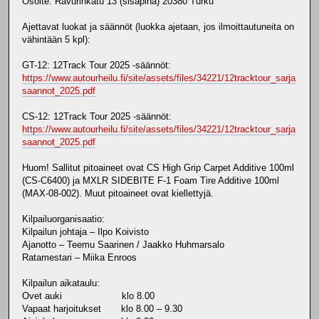
Osoite: Ravurinkatu 13 (sisäpiha) 20380 Turku
Ajettavat luokat ja säännöt (luokka ajetaan, jos ilmoittautuneita on
vähintään 5 kpl):
GT-12: 12Track Tour 2025 -säännöt:
https://www.autourheilu.fi/site/assets/files/34221/12tracktour_sarja
saannot_2025.pdf
CS-12: 12Track Tour 2025 -säännöt:
https://www.autourheilu.fi/site/assets/files/34221/12tracktour_sarja
saannot_2025.pdf
Huom! Sallitut pitoaineet ovat CS High Grip Carpet Additive 100ml
(CS-C6400) ja MXLR SIDEBITE F-1 Foam Tire Additive 100ml
(MAX-08-002). Muut pitoaineet ovat kiellettyjä.
Kilpailuorganisaatio:
Kilpailun johtaja – Ilpo Koivisto
Ajanotto – Teemu Saarinen / Jaakko Huhmarsalo
Ratamestari – Miika Enroos
Kilpailun aikataulu:
Ovet auki klo 8.00
Vapaat harjoitukset klo 8.00 – 9.30