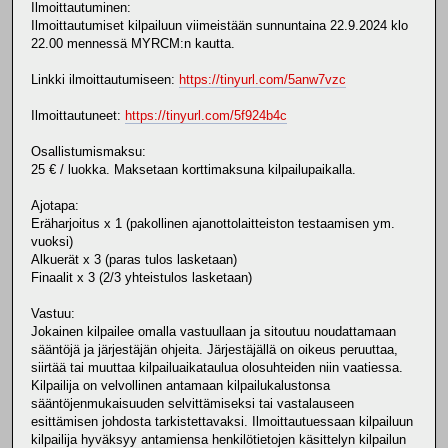
Ilmoittautuminen:
Ilmoittautumiset kilpailuun viimeistään sunnuntaina 22.9.2024 klo
22.00 mennessä MYRCM:n kautta.
Linkki ilmoittautumiseen:
https://tinyurl.com/5anw7vzc
Ilmoittautuneet:
https://tinyurl.com/5f924b4c
Osallistumismaksu:
25 € / luokka. Maksetaan korttimaksuna kilpailupaikalla.
Ajotapa:
Eräharjoitus x 1 (pakollinen ajanottolaitteiston testaamisen ym.
vuoksi)
Alkuerät x 3 (paras tulos lasketaan)
Finaalit x 3 (2/3 yhteistulos lasketaan)
Vastuu:
Jokainen kilpailee omalla vastuullaan ja sitoutuu noudattamaan
sääntöjä ja järjestäjän ohjeita. Järjestäjällä on oikeus peruuttaa,
siirtää tai muuttaa kilpailuaikataulua olosuhteiden niin vaatiessa.
Kilpailija on velvollinen antamaan kilpailukalustonsa
sääntöjenmukaisuuden selvittämiseksi tai vastalauseen
esittämisen johdosta tarkistettavaksi. Ilmoittautuessaan kilpailuun
kilpailija hyväksyy antamiensa henkilötietojen käsittelyn kilpailun