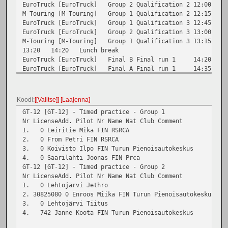
EuroTruck [EuroTruck]
Group 2
Qualification 2
12:00
1
GT-12 [GT-12]
Final B
Final run 3
17:00
17:05
M-Touring [M-Touring]
Group 1
Qualification 2
12:15
1
GT-12 [GT-12]
Final A
Final run 3
17:10
17:15
EuroTruck [EuroTruck]
Group 1
Qualification 3
12:45
1
CS-12 [CS-12]
Final B
Final run 3
17:20
17:28
EuroTruck [EuroTruck]
Group 2
Qualification 3
13:00
1
CS-12 [CS-12]
Final A
Final run 3
17:30
17:38
M-Touring [M-Touring]
Group 1
Qualification 3
13:15
1
13:20
14:20
Lunch break
EuroTruck [EuroTruck]
Final B
Final run 1
14:20
1
EuroTruck [EuroTruck]
Final A
Final run 1
14:35
1
M-Touring [M-Touring]
Final A
Final run 1
14:50
1
EuroTruck [EuroTruck]
Final B
Final run 2
15:20
1
EuroTruck [EuroTruck]
Final A
Final run 2
15:35
1
Koodi
[Valitse]
Laajenna
M-Touring [M-Touring]
Final A
Final run 2
15:50
1
GT-12 [GT-12] - Timed practice - Group 1
EuroTruck [EuroTruck]
Final B
Final run 3
16:20
1
Nr LicenseAdd. Pilot Nr Name Nat Club Comment
EuroTruck [EuroTruck]
Final A
Final run 3
16:35
1
1. 0 Leiritie Mika FIN RSRCA
M-Touring [M-Touring]
Final A
Final run 3
16:50
1
2. 0 From Petri FIN RSRCA
3. 0 Koivisto Ilpo FIN Turun Pienoisautokeskus
4. 0 Saarilahti Joonas FIN Prca
GT-12 [GT-12] - Timed practice - Group 2
Nr LicenseAdd. Pilot Nr Name Nat Club Comment
1. 0 Lehtojärvi Jethro
2. 30825080 0 Enroos Miika FIN Turun Pienoisautokeskus
3. 0 Lehtojärvi Tiitus
4. 742 Janne Koota FIN Turun Pienoisautokeskus