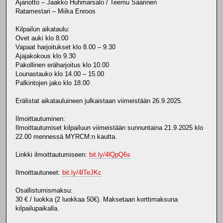
Ajanotto – Jaakko Huhmarsalo / Teemu Saarinen
Ratamestari – Miika Enroos
Kilpailun aikataulu:
Ovet auki klo 8.00
Vapaat harjoitukset klo 8.00 – 9.30
Ajajakokous klo 9.30
Pakollinen eräharjoitus klo 10.00
Lounastauko klo 14.00 – 15.00
Palkintojen jako klo 18.00
Erälistat aikatauluineen julkaistaan viimeistään 26.9.2025.
Ilmoittautuminen:
Ilmoittautumiset kilpailuun viimeistään sunnuntaina 21.9.2025 klo
22.00 mennessä MYRCM:n kautta.
Linkki ilmoittautumiseen:
bit.ly/4lQpQ6s
Ilmoittautuneet:
bit.ly/4lTeJKc
Osallistumismaksu:
30 € / luokka (2 luokkaa 50€). Maksetaan korttimaksuna
kilpailupaikalla.