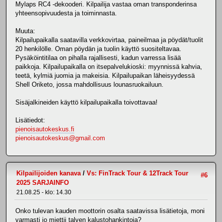
Mylaps RC4 -dekooderi. Kilpailija vastaa oman transponderinsa
yhteensopivuudesta ja toiminnasta.
Muuta:
Kilpailupaikalla saatavilla verkkovirtaa, paineilmaa ja pöydät/tuolit
20 henkilölle. Oman pöydän ja tuolin käyttö suositeltavaa.
Pysäköintitilaa on pihalla rajallisesti, kadun varressa lisää
paikkoja. Kilpailupaikalla on itsepalvelukioski: myynnissä kahvia,
teetä, kylmiä juomia ja makeisia. Kilpailupaikan läheisyydessä
Shell Oriketo, jossa mahdollisuus lounasruokailuun.
Sisäjalkineiden käyttö kilpailupaikalla toivottavaa!
Lisätiedot:
pienoisautokeskus.fi
pienoisautokeskus@gmail.com
Kilpailijoiden kanava
/
Vs: FinTrack Tour & 12Track Tour
#6
2025 SARJAINFO
21.08.25 - klo: 14.30
Onko tulevan kauden moottorin osalta saatavissa lisätietoja, moni
varmasti jo miettii talven kalustohankintoja?