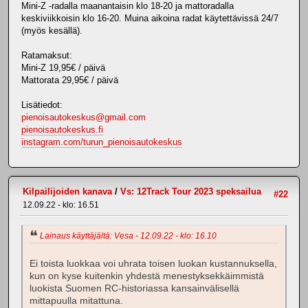
Mini-Z -radalla maanantaisin klo 18-20 ja mattoradalla
keskiviikkoisin klo 16-20. Muina aikoina radat käytettävissä 24/7
(myös kesällä).
Ratamaksut:
Mini-Z 19,95€ / päivä
Mattorata 29,95€ / päivä
Lisätiedot:
pienoisautokeskus@gmail.com
pienoisautokeskus.fi
instagram.com/turun_pienoisautokeskus
Kilpailijoiden kanava
/
Vs: 12Track Tour 2023 speksailua
#22
12.09.22 - klo: 16.51
Lainaus käyttäjältä: Vesa - 12.09.22 - klo: 16.10
Ei toista luokkaa voi uhrata toisen luokan kustannuksella,
kun on kyse kuitenkin yhdestä menestyksekkäimmistä
luokista Suomen RC-historiassa kansainvälisellä
mittapuulla mitattuna.