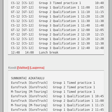
CS-12 [CS-12]
Group 3
Timed practice 1
10:40
1
GT-12 [GT-12]
Group 1
Qualification 1
11:00
11:05
GT-12 [GT-12]
Group 2
Qualification 1
11:10
11:15
CS-12 [CS-12]
Group 1
Qualification 1
11:20
11:28
CS-12 [CS-12]
Group 2
Qualification 1
11:30
11:38
CS-12 [CS-12]
Group 3
Qualification 1
11:40
11:48
GT-12 [GT-12]
Group 1
Qualification 2
12:00
12:05
GT-12 [GT-12]
Group 2
Qualification 2
12:10
12:15
CS-12 [CS-12]
Group 1
Qualification 2
12:20
12:28
CS-12 [CS-12]
Group 2
Qualification 2
12:30
12:38
CS-12 [CS-12]
Group 3
Qualification 2
12:40
12:48
12:48
14:00
Lunch break
GT-12 [GT-12]
Group 1
Qualification 3
14:00
14:05
GT-12 [GT-12]
Group 2
Qualification 3
14:10
14:15
CS-12 [CS-12]
Group 1
Qualification 3
14:20
14:28
Koodi
[Valitse]
Laajenna
CS-12 [CS-12]
Group 2
Qualification 3
14:30
14:38
CS-12 [CS-12]
Group 3
Qualification 3
14:40
14:48
SUNNUNTAI AIKATAULU
GT-12 [GT-12]
Final B
Final run 1
15:00
15:05
EuroTruck [EuroTruck]
Group 1
Timed practice 1
1
GT-12 [GT-12]
Final A
Final run 1
15:10
15:15
EuroTruck [EuroTruck]
Group 2
Timed practice 1
1
CS-12 [CS-12]
Final B
Final run 1
15:20
15:28
M-Touring [M-Touring]
Group 1
Timed practice 1
1
CS-12 [CS-12]
Final A
Final run 1
15:30
15:38
EuroTruck [EuroTruck]
Group 1
Qualification 1
10:45
1
GT-12 [GT-12]
Final B
Final run 2
16:00
16:05
EuroTruck [EuroTruck]
Group 2
Qualification 1
11:00
1
GT-12 [GT-12]
Final A
Final run 2
16:10
16:15
M-Touring [M-Touring]
Group 1
Qualification 1
11:15
1
CS-12 [CS-12]
Final B
Final run 2
16:20
16:28
EuroTruck [EuroTruck]
Group 1
Qualification 2
11:45
1
CS-12 [CS-12]
Final A
Final run 2
16:30
16:38