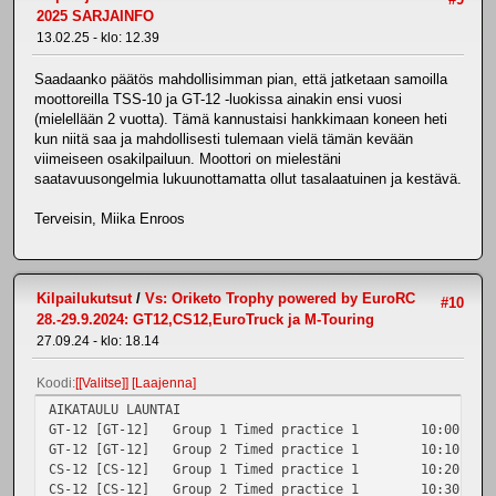
2025 SARJAINFO
13.02.25 - klo: 12.39
Saadaanko päätös mahdollisimman pian, että jatketaan samoilla
moottoreilla TSS-10 ja GT-12 -luokissa ainakin ensi vuosi
(mielellään 2 vuotta). Tämä kannustaisi hankkimaan koneen heti
kun niitä saa ja mahdollisesti tulemaan vielä tämän kevään
viimeiseen osakilpailuun. Moottori on mielestäni
saatavuusongelmia lukuunottamatta ollut tasalaatuinen ja kestävä.
Terveisin, Miika Enroos
Kilpailukutsut
/
Vs: Oriketo Trophy powered by EuroRC
#10
28.-29.9.2024: GT12,CS12,EuroTruck ja M-Touring
27.09.24 - klo: 18.14
Koodi
[Valitse]
Laajenna
AIKATAULU LAUNTAI
GT-12 [GT-12]
Group 1
Timed practice 1
10:00
1
GT-12 [GT-12]
Group 2
Timed practice 1
10:10
1
CS-12 [CS-12]
Group 1
Timed practice 1
10:20
1
CS-12 [CS-12]
Group 2
Timed practice 1
10:30
1