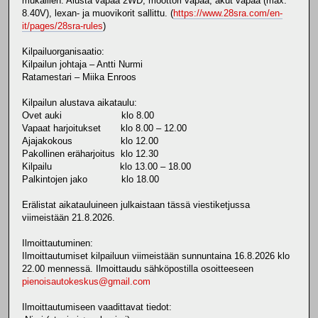
mukaillen: Alusta vapaa 2WD, moottori vapaa, akut vapaa (max.
8.40V), lexan- ja muovikorit sallittu. (
https://www.28sra.com/en-
it/pages/28sra-rules
)
Kilpailuorganisaatio:
Kilpailun johtaja – Antti Nurmi
Ratamestari – Miika Enroos
Kilpailun alustava aikataulu:
Ovet auki klo 8.00
Vapaat harjoitukset klo 8.00 – 12.00
Ajajakokous klo 12.00
Pakollinen eräharjoitus klo 12.30
Kilpailu klo 13.00 – 18.00
Palkintojen jako klo 18.00
Erälistat aikatauluineen julkaistaan tässä viestiketjussa
viimeistään 21.8.2026.
Ilmoittautuminen:
Ilmoittautumiset kilpailuun viimeistään sunnuntaina 16.8.2026 klo
22.00 mennessä. Ilmoittaudu sähköpostilla osoitteeseen
pienoisautokeskus@gmail.com
Ilmoittautumiseen vaadittavat tiedot: