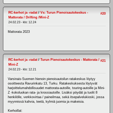
RC-kerhot ja -radat
/
Vs: Turun Pienoisautokeskus -
#20
Mattorata / Drifting /Mini-Z
24.02.23 - klo: 12.24
Mattorata 2023
RC-kerhot ja -radat
/
Turun Pienoisautokeskus - Mattorata /
#21
Mini-Z
24.02.23 - klo: 12.21
Varsinais-Suomen hienoin pienoisautoilun ratakeskus löytyy
osoitteesta Ravurinkatu 13, Turku. Ratakeskuksesta löytyvät
harjoittelumahdollisuudet mattorata-autoille, touring-autoille ja Mini-
Z -kokoluokan rata- ja krossiautoille. Lisäksi pöydät ja tuolit 8
henkilölle, verkkovirtaa / paineilmaa, sekä itsepalvelukioski, jossa
myynnissä kahvia, teetä, kylmiä juomia ja makeisia.
Kerhoillat: